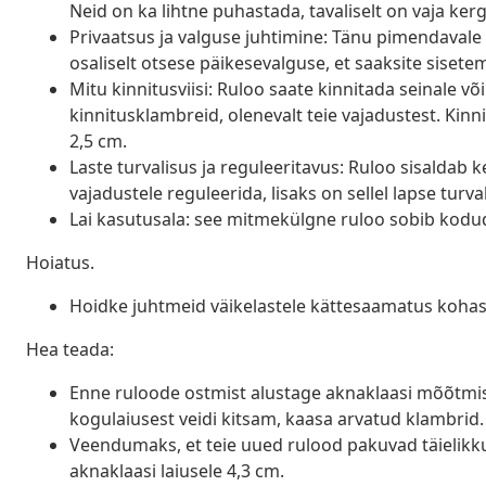
Neid on ka lihtne puhastada, tavaliselt on vaja ker
Privaatsus ja valguse juhtimine: Tänu pimendavale 
osaliselt otsese päikesevalguse, et saaksite siset
Mitu kinnitusviisi: Ruloo saate kinnitada seinale v
kinnitusklambreid, olenevalt teie vajadustest. Ki
2,5 cm.
Laste turvalisus ja reguleeritavus: Ruloo sisaldab 
vajadustele reguleerida, lisaks on sellel lapse tur
Lai kasutusala: see mitmekülgne ruloo sobib kodu
Hoiatus.
Hoidke juhtmeid väikelastele kättesaamatus kohas
Hea teada:
Enne ruloode ostmist alustage aknaklaasi mõõtmis
kogulaiusest veidi kitsam, kaasa arvatud klambrid.
Veendumaks, et teie uued rulood pakuvad täielikku k
aknaklaasi laiusele 4,3 cm.