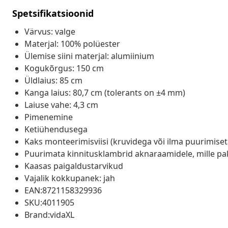
Spetsifikatsioonid
Värvus: valge
Materjal: 100% polüester
Ülemise siini materjal: alumiinium
Kogukõrgus: 150 cm
Üldlaius: 85 cm
Kanga laius: 80,7 cm (tolerants on ±4 mm)
Laiuse vahe: 4,3 cm
Pimenemine
Ketiühendusega
Kaks monteerimisviisi (kruvidega või ilma puurimise
Puurimata kinnitusklambrid aknaraamidele, mille pak
Kaasas paigaldustarvikud
Vajalik kokkupanek: jah
EAN:8721158329936
SKU:4011905
Brand:vidaXL