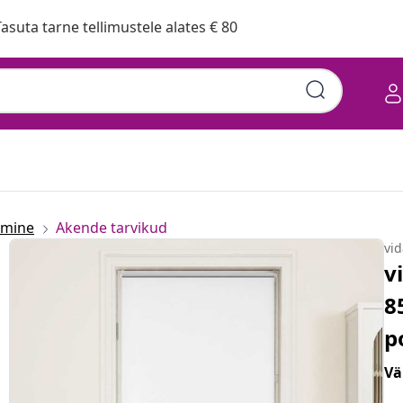
asuta tarne tellimustele alates € 80
emine
Akende tarvikud
vi
v
8
p
Vä