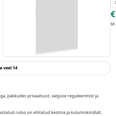
€
Sh
a veel 14
oga, pakkudes privaatsust, valguse reguleerimist ja
istatud ruloo on ehitatud kestma ja kulumiskindlalt.