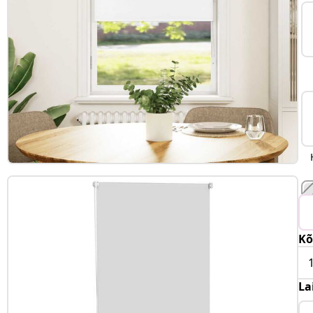
Kõ
La