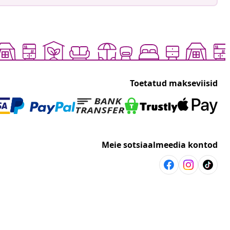
Toetatud makseviisid
Meie sotsiaalmeedia kontod