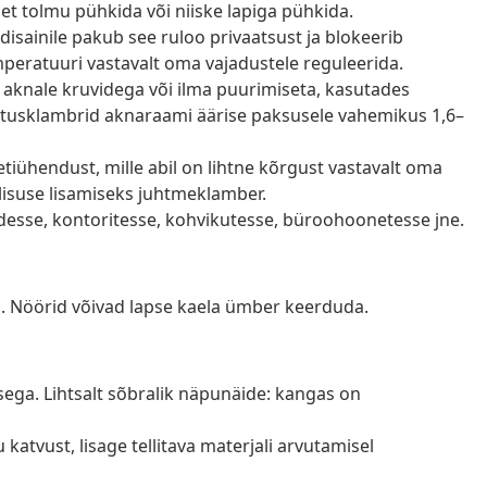
get tolmu pühkida või niiske lapiga pühkida.
disainile pakub see ruloo privaatsust ja blokeerib
emperatuuri vastavalt oma vajadustele reguleerida.
õi aknale kruvidega või ilma puurimiseta, kasutades
nnitusklambrid aknaraami äärise paksusele vahemikus 1,6–
ketiühendust, mille abil on lihtne kõrgust vastavalt oma
valisuse lisamiseks juhtmeklamber.
desse, kontoritesse, kohvikutesse, büroohoonetesse jne.
. Nöörid võivad lapse kaela ümber keerduda.
ega. Lihtsalt sõbralik näpunäide: kangas on
atvust, lisage tellitava materjali arvutamisel