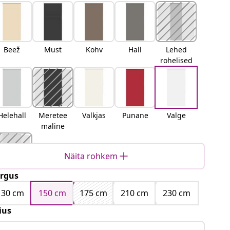
Beež
Must
Kohv
Hall
Lehed
rohelised
Helehall
Meretee
Valkjas
Punane
Valge
maline
Näita rohkem
rgus
Kollane
130 cm
150 cm
175 cm
210 cm
230 cm
ius