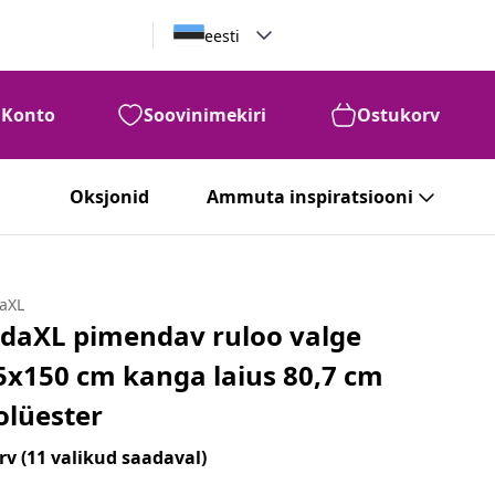
eesti
Konto
Soovinimekiri
Ostukorv
Oksjonid
Ammuta inspiratsiooni
daXL
idaXL pimendav ruloo valge
5x150 cm kanga laius 80,7 cm
olüester
rv
(11 valikud saadaval)