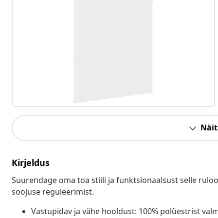
Näit
Kirjeldus
Suurendage oma toa stiili ja funktsionaalsust selle rulo
soojuse reguleerimist.
Vastupidav ja vähe hooldust: 100% polüestrist valm