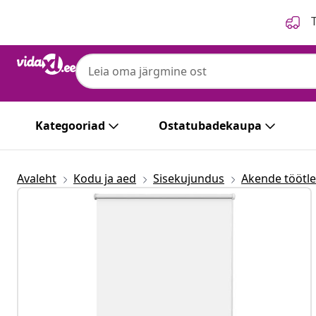
Eelmine
Järgmine
T
Kategooriad
Ostatubadekaupa
Avaleht
Kodu ja aed
Sisekujundus
Akende töötl