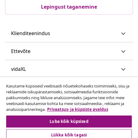
Lepingust taganemine
Klienditeenindus
Ettevõte
vidaXL
Kasutame küpsiseid veebisaidi nõuetekohaseks toimimiseks, sisu ja
Vaata rohkem
reklaamide isikupärastamiseks, sotsiaalmeedia funktsioonide
pakkumiseks ning liikluse analüüsimiseks. Jagame teie infot meie
veebisaidi kasutamise kohta ka meie sotsiaalmeedia-, reklaami ja
analüüsipartneritega.
Privaatsus- ja küpsiste avaldus
Luba kõik küpsised
Lükka kõik tagasi
© 2008-2026 vidaXL www.vidaxl.ee on vidaXL Marketplace