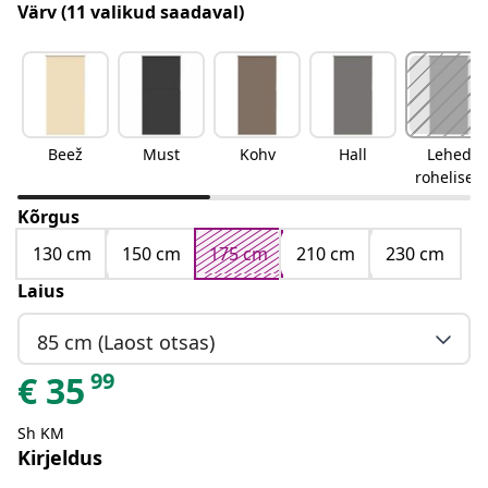
Värv
(11 valikud saadaval)
Beež
Must
Kohv
Hall
Lehed
rohelised
Kõrgus
130 cm
150 cm
175 cm
210 cm
230 cm
Laius
85 cm (Laost otsas)
99
€
35
Sh KM
Kirjeldus