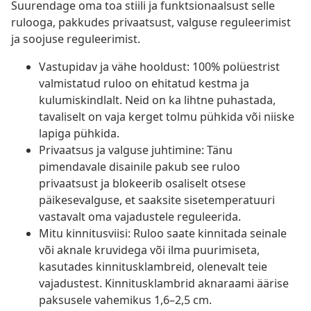
Suurendage oma toa stiili ja funktsionaalsust selle
rulooga, pakkudes privaatsust, valguse reguleerimist
ja soojuse reguleerimist.
Vastupidav ja vähe hooldust: 100% polüestrist
valmistatud ruloo on ehitatud kestma ja
kulumiskindlalt. Neid on ka lihtne puhastada,
tavaliselt on vaja kerget tolmu pühkida või niiske
lapiga pühkida.
Privaatsus ja valguse juhtimine: Tänu
pimendavale disainile pakub see ruloo
privaatsust ja blokeerib osaliselt otsese
päikesevalguse, et saaksite sisetemperatuuri
vastavalt oma vajadustele reguleerida.
Mitu kinnitusviisi: Ruloo saate kinnitada seinale
või aknale kruvidega või ilma puurimiseta,
kasutades kinnitusklambreid, olenevalt teie
vajadustest. Kinnitusklambrid aknaraami äärise
paksusele vahemikus 1,6–2,5 cm.