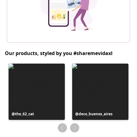
Our products, styled by you #sharemevidaxl
Postitus
the_62_cat
Postitus
deco_buenos_aires
avaldatud
avaldatud