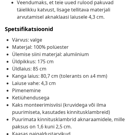
Veendumaks, et teie uued rulood pakuvad
täielikku katvust, lisage tellitava materjali
arvutamisel aknaklaasi laiusele 4,3 cm.
Spetsifikatsioonid
Värvus: valge
Materjal: 100% polüester
Ülemise siini materjal: alumiinium
Üldpikkus: 175 cm
Üldlaius: 85 cm
Kanga laius: 80,7 cm (tolerants on ±4 mm)
Laiuse vahe: 4,3 cm
Pimenemine
Ketiühendusega
Kaks monteerimisviisi (kruvidega või ilma
puurimiseta, kasutades kinnitusklambreid)
Puurimata kinnitusklambrid aknaraamidele, mille
paksus on 1,6 kuni 2,5 cm.
Kaasas paigaldustarvikud