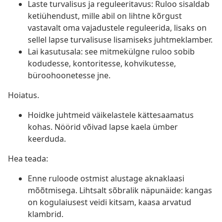
Laste turvalisus ja reguleeritavus: Ruloo sisaldab
ketiühendust, mille abil on lihtne kõrgust
vastavalt oma vajadustele reguleerida, lisaks on
sellel lapse turvalisuse lisamiseks juhtmeklamber.
Lai kasutusala: see mitmekülgne ruloo sobib
kodudesse, kontoritesse, kohvikutesse,
büroohoonetesse jne.
Hoiatus.
Hoidke juhtmeid väikelastele kättesaamatus
kohas. Nöörid võivad lapse kaela ümber
keerduda.
Hea teada:
Enne ruloode ostmist alustage aknaklaasi
mõõtmisega. Lihtsalt sõbralik näpunäide: kangas
on kogulaiusest veidi kitsam, kaasa arvatud
klambrid.