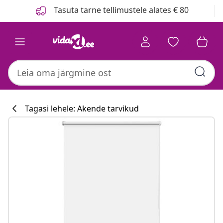
Eelmine
Järgmine
Tasuta tarne tellimustele alates € 80
Tagasi lehele: Akende tarvikud
Köögikollektsi
#sharemevidaxl