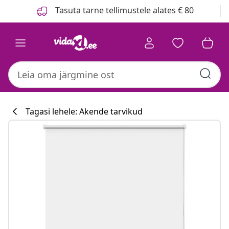
Eelmine
Järgmine
Tasuta tarne tellimustele alates € 80
Tagasi lehele: Akende tarvikud
Köögikollektsi
#sharemevidaxl