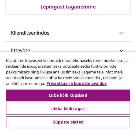
Lepingust taganemine
Klienditeenindus
Ettevõte
Kasutame küpsiseid veebisaidi nõuetekohaseks toimimiseks, sisu ja
reklaamide isikupärastamiseks, sotsiaalmeedia funktsioonide
vidaXL
pakkumiseks ning liikluse analüüsimiseks. Jagame teie infot meie
veebisaidi kasutamise kohta ka meie sotsiaalmeedia-, reklaami ja
analüüsipartneritega.
Privaatsus- ja küpsiste avaldus
Vaata rohkem
Luba kõik küpsised
Lükka kõik tagasi
Küpsiste sätted
© 2008-2026 vidaXL www.vidaxl.ee on vidaXL Marketplace