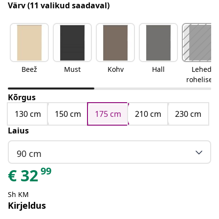
Värv
(11 valikud saadaval)
Beež
Must
Kohv
Hall
Lehed
rohelised
Kõrgus
130 cm
150 cm
175 cm
210 cm
230 cm
Laius
90 cm
99
€
32
Sh KM
Kirjeldus