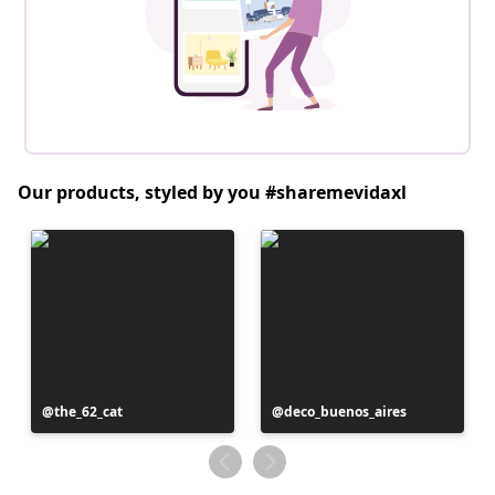
Our products, styled by you #sharemevidaxl
Postitus
the_62_cat
Postitus
deco_buenos_aires
avaldatud
avaldatud