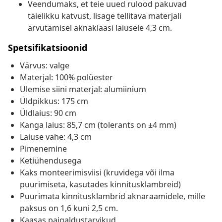
Veendumaks, et teie uued rulood pakuvad
täielikku katvust, lisage tellitava materjali
arvutamisel aknaklaasi laiusele 4,3 cm.
Spetsifikatsioonid
Värvus: valge
Materjal: 100% polüester
Ülemise siini materjal: alumiinium
Üldpikkus: 175 cm
Üldlaius: 90 cm
Kanga laius: 85,7 cm (tolerants on ±4 mm)
Laiuse vahe: 4,3 cm
Pimenemine
Ketiühendusega
Kaks monteerimisviisi (kruvidega või ilma
puurimiseta, kasutades kinnitusklambreid)
Puurimata kinnitusklambrid aknaraamidele, mille
paksus on 1,6 kuni 2,5 cm.
Kaasas paigaldustarvikud