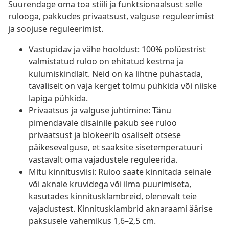
Suurendage oma toa stiili ja funktsionaalsust selle
rulooga, pakkudes privaatsust, valguse reguleerimist
ja soojuse reguleerimist.
Vastupidav ja vähe hooldust: 100% polüestrist
valmistatud ruloo on ehitatud kestma ja
kulumiskindlalt. Neid on ka lihtne puhastada,
tavaliselt on vaja kerget tolmu pühkida või niiske
lapiga pühkida.
Privaatsus ja valguse juhtimine: Tänu
pimendavale disainile pakub see ruloo
privaatsust ja blokeerib osaliselt otsese
päikesevalguse, et saaksite sisetemperatuuri
vastavalt oma vajadustele reguleerida.
Mitu kinnitusviisi: Ruloo saate kinnitada seinale
või aknale kruvidega või ilma puurimiseta,
kasutades kinnitusklambreid, olenevalt teie
vajadustest. Kinnitusklambrid aknaraami äärise
paksusele vahemikus 1,6–2,5 cm.