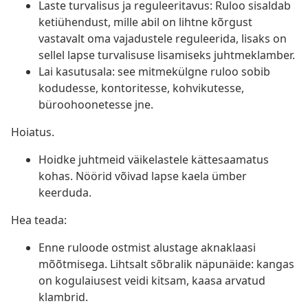
Laste turvalisus ja reguleeritavus: Ruloo sisaldab
ketiühendust, mille abil on lihtne kõrgust
vastavalt oma vajadustele reguleerida, lisaks on
sellel lapse turvalisuse lisamiseks juhtmeklamber.
Lai kasutusala: see mitmekülgne ruloo sobib
kodudesse, kontoritesse, kohvikutesse,
büroohoonetesse jne.
Hoiatus.
Hoidke juhtmeid väikelastele kättesaamatus
kohas. Nöörid võivad lapse kaela ümber
keerduda.
Hea teada:
Enne ruloode ostmist alustage aknaklaasi
mõõtmisega. Lihtsalt sõbralik näpunäide: kangas
on kogulaiusest veidi kitsam, kaasa arvatud
klambrid.