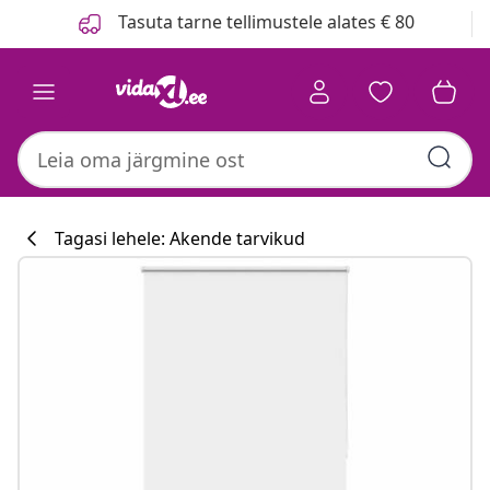
Eelmine
Järgmine
Tasuta tarne tellimustele alates € 80
Tagasi lehele: Akende tarvikud
Köögikollektsi
#sharemevidaxl