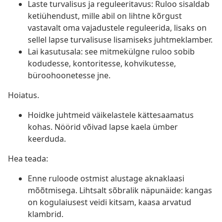
Laste turvalisus ja reguleeritavus: Ruloo sisaldab
ketiühendust, mille abil on lihtne kõrgust
vastavalt oma vajadustele reguleerida, lisaks on
sellel lapse turvalisuse lisamiseks juhtmeklamber.
Lai kasutusala: see mitmekülgne ruloo sobib
kodudesse, kontoritesse, kohvikutesse,
büroohoonetesse jne.
Hoiatus.
Hoidke juhtmeid väikelastele kättesaamatus
kohas. Nöörid võivad lapse kaela ümber
keerduda.
Hea teada:
Enne ruloode ostmist alustage aknaklaasi
mõõtmisega. Lihtsalt sõbralik näpunäide: kangas
on kogulaiusest veidi kitsam, kaasa arvatud
klambrid.