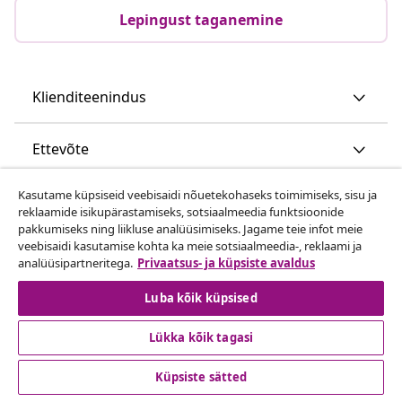
Lepingust taganemine
Klienditeenindus
Ettevõte
Kasutame küpsiseid veebisaidi nõuetekohaseks toimimiseks, sisu ja
vidaXL
reklaamide isikupärastamiseks, sotsiaalmeedia funktsioonide
pakkumiseks ning liikluse analüüsimiseks. Jagame teie infot meie
veebisaidi kasutamise kohta ka meie sotsiaalmeedia-, reklaami ja
Vaata rohkem
analüüsipartneritega.
Privaatsus- ja küpsiste avaldus
Luba kõik küpsised
Lükka kõik tagasi
Küpsiste sätted
© 2008-2026 vidaXL www.vidaxl.ee on vidaXL Marketplace