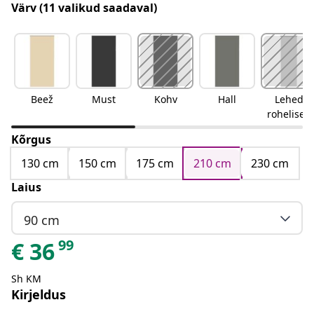
Värv
(11 valikud saadaval)
Beež
Must
Kohv
Hall
Lehed
rohelised
Kõrgus
130 cm
150 cm
175 cm
210 cm
230 cm
Laius
90 cm
99
€
36
Sh KM
Kirjeldus