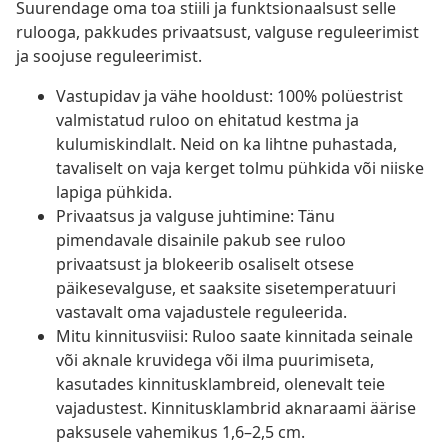
Suurendage oma toa stiili ja funktsionaalsust selle
rulooga, pakkudes privaatsust, valguse reguleerimist
ja soojuse reguleerimist.
Vastupidav ja vähe hooldust: 100% polüestrist
valmistatud ruloo on ehitatud kestma ja
kulumiskindlalt. Neid on ka lihtne puhastada,
tavaliselt on vaja kerget tolmu pühkida või niiske
lapiga pühkida.
Privaatsus ja valguse juhtimine: Tänu
pimendavale disainile pakub see ruloo
privaatsust ja blokeerib osaliselt otsese
päikesevalguse, et saaksite sisetemperatuuri
vastavalt oma vajadustele reguleerida.
Mitu kinnitusviisi: Ruloo saate kinnitada seinale
või aknale kruvidega või ilma puurimiseta,
kasutades kinnitusklambreid, olenevalt teie
vajadustest. Kinnitusklambrid aknaraami äärise
paksusele vahemikus 1,6–2,5 cm.