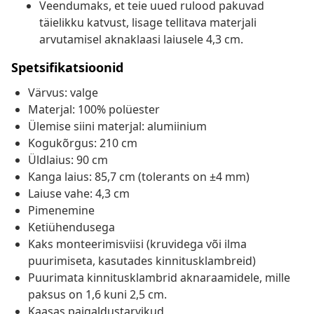
Veendumaks, et teie uued rulood pakuvad
täielikku katvust, lisage tellitava materjali
arvutamisel aknaklaasi laiusele 4,3 cm.
Spetsifikatsioonid
Värvus: valge
Materjal: 100% polüester
Ülemise siini materjal: alumiinium
Kogukõrgus: 210 cm
Üldlaius: 90 cm
Kanga laius: 85,7 cm (tolerants on ±4 mm)
Laiuse vahe: 4,3 cm
Pimenemine
Ketiühendusega
Kaks monteerimisviisi (kruvidega või ilma
puurimiseta, kasutades kinnitusklambreid)
Puurimata kinnitusklambrid aknaraamidele, mille
paksus on 1,6 kuni 2,5 cm.
Kaasas paigaldustarvikud