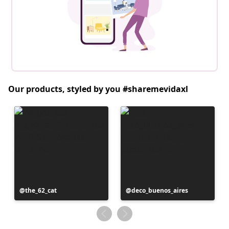
Our products, styled by you #sharemevidaxl
Postitus
the_62_cat
Postitus
deco_buenos_aires
avaldatud
avaldatud