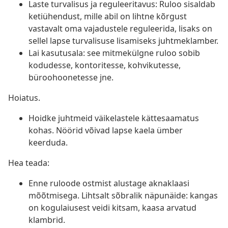
Laste turvalisus ja reguleeritavus: Ruloo sisaldab
ketiühendust, mille abil on lihtne kõrgust
vastavalt oma vajadustele reguleerida, lisaks on
sellel lapse turvalisuse lisamiseks juhtmeklamber.
Lai kasutusala: see mitmekülgne ruloo sobib
kodudesse, kontoritesse, kohvikutesse,
büroohoonetesse jne.
Hoiatus.
Hoidke juhtmeid väikelastele kättesaamatus
kohas. Nöörid võivad lapse kaela ümber
keerduda.
Hea teada:
Enne ruloode ostmist alustage aknaklaasi
mõõtmisega. Lihtsalt sõbralik näpunäide: kangas
on kogulaiusest veidi kitsam, kaasa arvatud
klambrid.