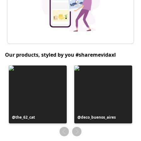
Our products, styled by you #sharemevidaxl
Postitus
the_62_cat
Postitus
deco_buenos_aires
avaldatud
avaldatud