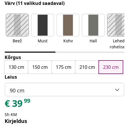
Värv
(11 valikud saadaval)
Beež
Must
Kohv
Hall
Lehed
rohelised
Kõrgus
130 cm
150 cm
175 cm
210 cm
230 cm
Laius
90 cm
99
€
39
Sh KM
Kirjeldus