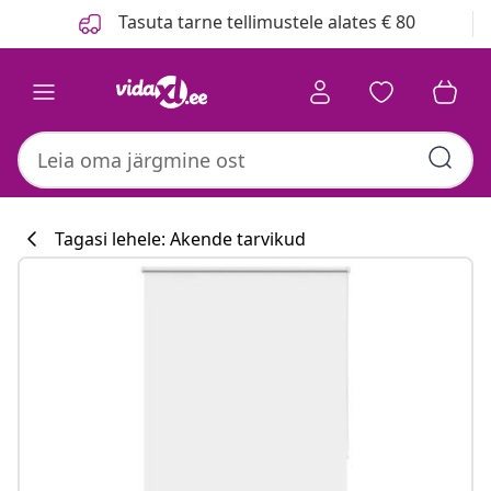
Eelmine
Järgmine
Tasuta tarne tellimustele alates € 80
Tagasi lehele: Akende tarvikud
Köögikollektsi
#sharemevidaxl