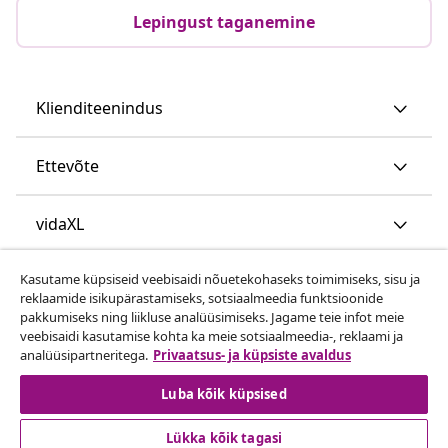
Lepingust taganemine
Klienditeenindus
Ettevõte
vidaXL
Kasutame küpsiseid veebisaidi nõuetekohaseks toimimiseks, sisu ja
Vaata rohkem
reklaamide isikupärastamiseks, sotsiaalmeedia funktsioonide
pakkumiseks ning liikluse analüüsimiseks. Jagame teie infot meie
veebisaidi kasutamise kohta ka meie sotsiaalmeedia-, reklaami ja
analüüsipartneritega.
Privaatsus- ja küpsiste avaldus
Luba kõik küpsised
Lükka kõik tagasi
© 2008-2026 vidaXL www.vidaxl.ee on vidaXL Marketplace