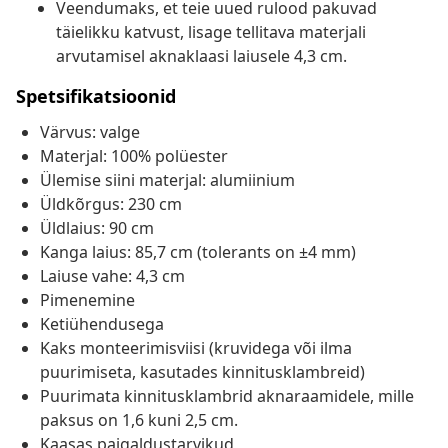
Veendumaks, et teie uued rulood pakuvad
täielikku katvust, lisage tellitava materjali
arvutamisel aknaklaasi laiusele 4,3 cm.
Spetsifikatsioonid
Värvus: valge
Materjal: 100% polüester
Ülemise siini materjal: alumiinium
Üldkõrgus: 230 cm
Üldlaius: 90 cm
Kanga laius: 85,7 cm (tolerants on ±4 mm)
Laiuse vahe: 4,3 cm
Pimenemine
Ketiühendusega
Kaks monteerimisviisi (kruvidega või ilma
puurimiseta, kasutades kinnitusklambreid)
Puurimata kinnitusklambrid aknaraamidele, mille
paksus on 1,6 kuni 2,5 cm.
Kaasas paigaldustarvikud