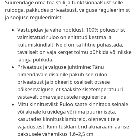
Suurendage oma toa stiili ja funktsionaalsust selle
rulooga, pakkudes privaatsust, valguse reguleerimist
ja soojuse reguleerimist.
Vastupidav ja vähe hooldust: 100% polüestrist
valmistatud ruloo on ehitatud kestma ja
kulumiskindlalt. Neid on ka lihtne puhastada,
tavaliselt on vaja kerget tolmu pühkida või niiske
lapiga pühkida.
Privaatsus ja valguse juhtimine: Tänu
pimendavale disainile pakub see ruloo
privaatsust ja blokeerib osaliselt otsese
päikesevalguse, et saaksite sisetemperatuuri
vastavalt oma vajadustele reguleerida.
Mitu kinnitusviisi: Ruloo saate kinnitada seinale
või aknale kruvidega või ilma puurimiseta,
kasutades kinnitusklambreid, olenevalt teie
vajadustest. Kinnitusklambrid aknaraami äärise
paksusele vahemikus 1,6–2,5 cm.