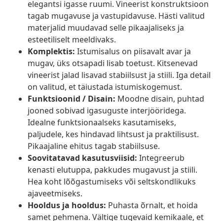
elegantsi igasse ruumi. Vineerist konstruktsioon
tagab mugavuse ja vastupidavuse. Hästi valitud
materjalid muudavad selle pikaajaliseks ja
esteetiliselt meeldivaks.
Komplektis:
Istumisalus on piisavalt avar ja
mugav, üks otsapadi lisab toetust. Kitsenevad
vineerist jalad lisavad stabiilsust ja stiili. Iga detail
on valitud, et täiustada istumiskogemust.
Funktsioonid / Disain:
Moodne disain, puhtad
jooned sobivad igasuguste interjööridega.
Idealne funktsionaalseks kasutamiseks,
paljudele, kes hindavad lihtsust ja praktilisust.
Pikaajaline ehitus tagab stabiilsuse.
Soovitatavad kasutusviisid:
Integreerub
kenasti elutuppa, pakkudes mugavust ja stiili.
Hea koht lõõgastumiseks või seltskondlikuks
ajaveetmiseks.
Hooldus ja hooldus:
Puhasta õrnalt, et hoida
samet pehmena. Vältige tugevaid kemikaale, et