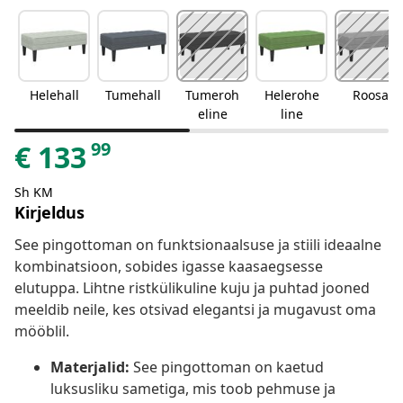
Helehall
Tumehall
Tumeroh
Helerohe
Roosa
eline
line
99
€
133
Sh KM
Kirjeldus
See pingottoman on funktsionaalsuse ja stiili ideaalne
kombinatsioon, sobides igasse kaasaegsesse
elutuppa. Lihtne ristkülikuline kuju ja puhtad jooned
meeldib neile, kes otsivad elegantsi ja mugavust oma
mööblil.
Materjalid:
See pingottoman on kaetud
luksusliku sametiga, mis toob pehmuse ja