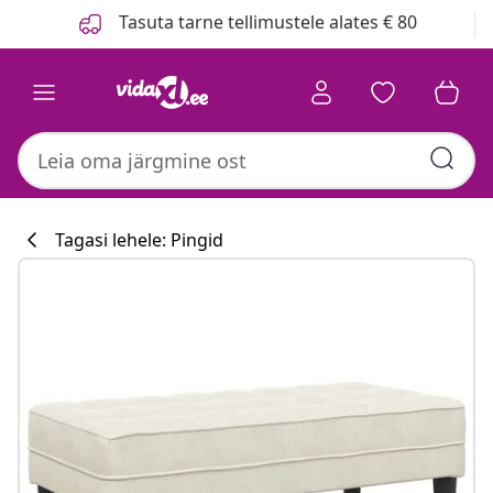
Eelmine
Järgmine
Tasuta tarne tellimustele alates € 80
Tagasi lehele: Pingid
Köögikollektsi
#sharemevidaxl