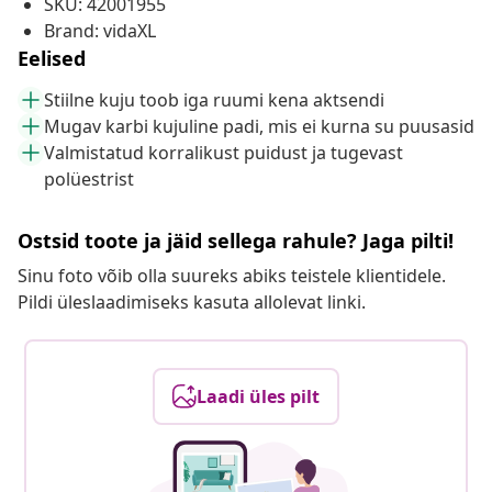
SKU: 42001955
Brand: vidaXL
Eelised
Stiilne kuju toob iga ruumi kena aktsendi
Mugav karbi kujuline padi, mis ei kurna su puusasid
Valmistatud korralikust puidust ja tugevast
polüestrist
Ostsid toote ja jäid sellega rahule? Jaga pilti!
Sinu foto võib olla suureks abiks teistele klientidele.
Pildi üleslaadimiseks kasuta allolevat linki.
Laadi üles pilt