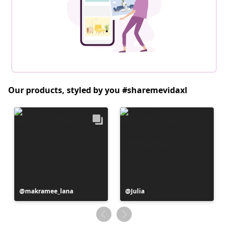
Our products, styled by you #sharemevidaxl
Postitus
makramee_lana
Postitus
Julia
avaldatud
avaldatud