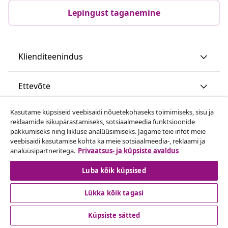
Lepingust taganemine
Klienditeenindus
Ettevõte
Kasutame küpsiseid veebisaidi nõuetekohaseks toimimiseks, sisu ja
vidaXL
reklaamide isikupärastamiseks, sotsiaalmeedia funktsioonide
pakkumiseks ning liikluse analüüsimiseks. Jagame teie infot meie
veebisaidi kasutamise kohta ka meie sotsiaalmeedia-, reklaami ja
Vaata rohkem
analüüsipartneritega.
Privaatsus- ja küpsiste avaldus
Luba kõik küpsised
Lükka kõik tagasi
Küpsiste sätted
© 2008-2026 vidaXL www.vidaxl.ee on vidaXL Marketplace