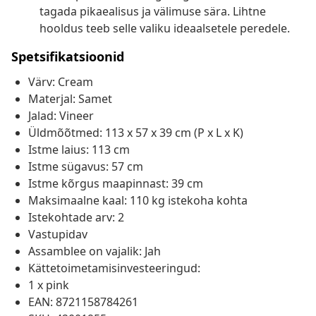
tagada pikaealisus ja välimuse sära. Lihtne
hooldus teeb selle valiku ideaalsetele peredele.
Spetsifikatsioonid
Värv: Cream
Materjal: Samet
Jalad: Vineer
Üldmõõtmed: 113 x 57 x 39 cm (P x L x K)
Istme laius: 113 cm
Istme sügavus: 57 cm
Istme kõrgus maapinnast: 39 cm
Maksimaalne kaal: 110 kg istekoha kohta
Istekohtade arv: 2
Vastupidav
Assamblee on vajalik: Jah
Kättetoimetamisinvesteeringud:
1 x pink
EAN: 8721158784261