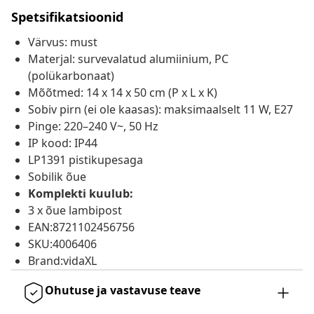
Spetsifikatsioonid
Värvus: must
Materjal: survevalatud alumiinium, PC
(polükarbonaat)
Mõõtmed: 14 x 14 x 50 cm (P x L x K)
Sobiv pirn (ei ole kaasas): maksimaalselt 11 W, E27
Pinge: 220–240 V~, 50 Hz
IP kood: IP44
LP1391 pistikupesaga
Sobilik õue
Komplekti kuulub:
3 x õue lambipost
EAN:8721102456756
SKU:4006406
Brand:vidaXL
Ohutuse ja vastavuse teave