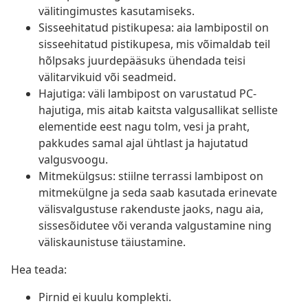
välitingimustes kasutamiseks.
Sisseehitatud pistikupesa: aia lambipostil on
sisseehitatud pistikupesa, mis võimaldab teil
hõlpsaks juurdepääsuks ühendada teisi
välitarvikuid või seadmeid.
Hajutiga: väli lambipost on varustatud PC-
hajutiga, mis aitab kaitsta valgusallikat selliste
elementide eest nagu tolm, vesi ja praht,
pakkudes samal ajal ühtlast ja hajutatud
valgusvoogu.
Mitmekülgsus: stiilne terrassi lambipost on
mitmekülgne ja seda saab kasutada erinevate
välisvalgustuse rakenduste jaoks, nagu aia,
sissesõidutee või veranda valgustamine ning
väliskaunistuse täiustamine.
Hea teada:
Pirnid ei kuulu komplekti.