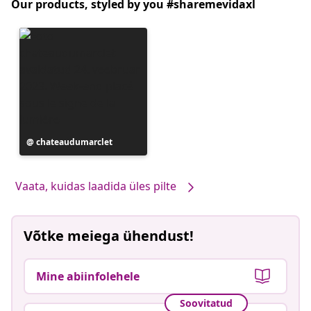
Our products, styled by you #sharemevidaxl
Postitus
chateaudumarclet
avaldatud
Vaata, kuidas laadida üles pilte
Võtke meiega ühendust!
Mine abiinfolehele
Soovitatud