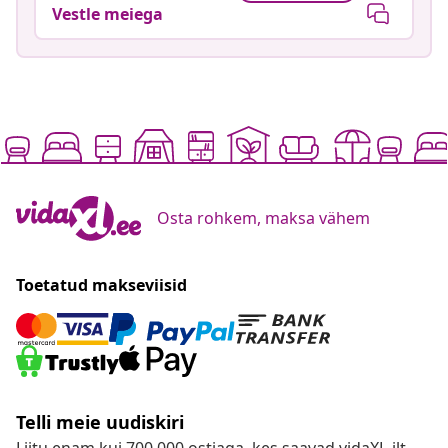
Vestle meiega
Osta rohkem, maksa vähem
Toetatud makseviisid
Telli meie uudiskiri
Liitu enam kui 700 000 ostjaga, kes saavad vidaXL-ilt