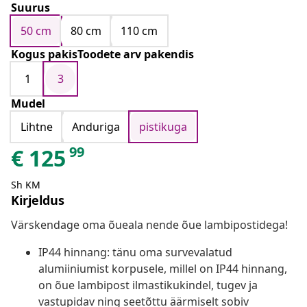
Suurus
50 cm
80 cm
110 cm
Kogus pakisToodete arv pakendis
1
3
Mudel
Lihtne
Anduriga
pistikuga
99
€
125
Sh KM
Kirjeldus
Värskendage oma õueala nende õue lambipostidega!
IP44 hinnang: tänu oma survevalatud
alumiiniumist korpusele, millel on IP44 hinnang,
on õue lambipost ilmastikukindel, tugev ja
vastupidav ning seetõttu äärmiselt sobiv