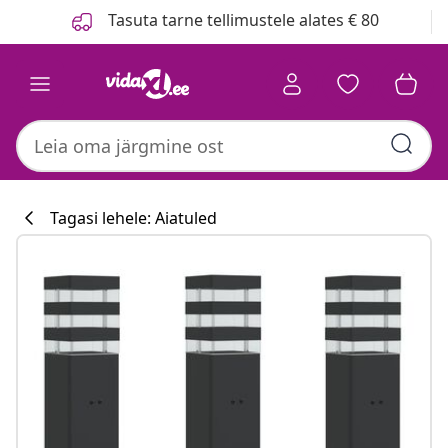
Eelmine
Järgmine
Tasuta tarne tellimustele alates € 80
Tagasi lehele: Aiatuled
Köögikollektsi
#sharemevidaxl