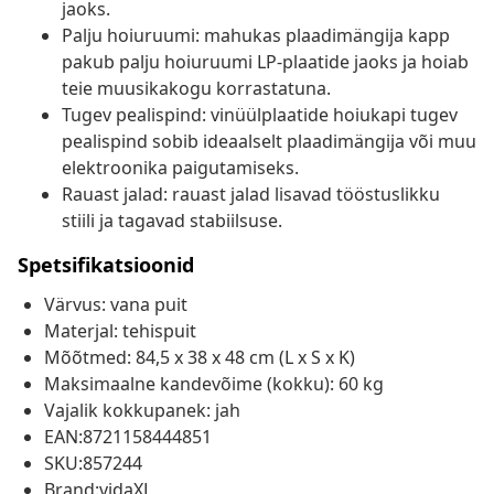
jaoks.
Palju hoiuruumi: mahukas plaadimängija kapp
pakub palju hoiuruumi LP-plaatide jaoks ja hoiab
teie muusikakogu korrastatuna.
Tugev pealispind: vinüülplaatide hoiukapi tugev
pealispind sobib ideaalselt plaadimängija või muu
elektroonika paigutamiseks.
Rauast jalad: rauast jalad lisavad tööstuslikku
stiili ja tagavad stabiilsuse.
Spetsifikatsioonid
Värvus: vana puit
Materjal: tehispuit
Mõõtmed: 84,5 x 38 x 48 cm (L x S x K)
Maksimaalne kandevõime (kokku): 60 kg
Vajalik kokkupanek: jah
EAN:8721158444851
SKU:857244
Brand:vidaXL