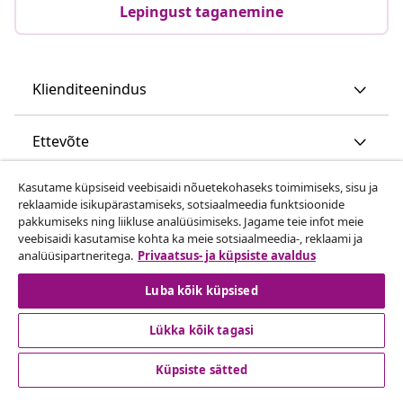
Lepingust taganemine
Klienditeenindus
Ettevõte
Kasutame küpsiseid veebisaidi nõuetekohaseks toimimiseks, sisu ja
vidaXL
reklaamide isikupärastamiseks, sotsiaalmeedia funktsioonide
pakkumiseks ning liikluse analüüsimiseks. Jagame teie infot meie
veebisaidi kasutamise kohta ka meie sotsiaalmeedia-, reklaami ja
Vaata rohkem
analüüsipartneritega.
Privaatsus- ja küpsiste avaldus
Luba kõik küpsised
Lükka kõik tagasi
Küpsiste sätted
© 2008-2026 vidaXL www.vidaxl.ee on vidaXL Marketplace