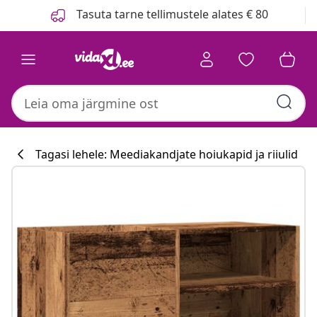
Eelmine
Järgmine
Tasuta tarne tellimustele alates € 80
Tagasi lehele: Meediakandjate hoiukapid ja riiulid
Köögikollektsi
#sharemevidaxl