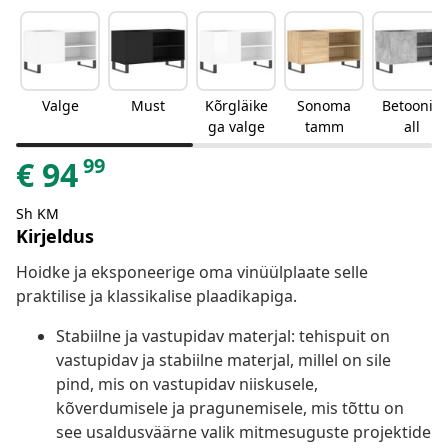
Valge
Must
Kõrgläike
Sonoma
Betoonih
ga valge
tamm
all
99
€
94
Sh KM
Kirjeldus
Hoidke ja eksponeerige oma vinüülplaate selle
praktilise ja klassikalise plaadikapiga.
Stabiilne ja vastupidav materjal: tehispuit on
vastupidav ja stabiilne materjal, millel on sile
pind, mis on vastupidav niiskusele,
kõverdumisele ja pragunemisele, mis tõttu on
see usaldusväärne valik mitmesuguste projektide