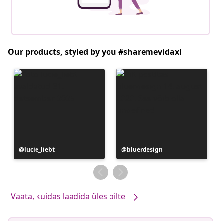
Our products, styled by you #sharemevidaxl
Postitus
lucie_liebt
Postitus
bluerdesign
avaldatud
avaldatud
Vaata, kuidas laadida üles pilte