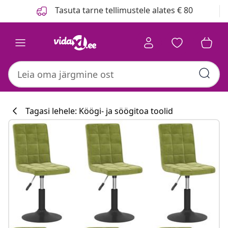
Eelmine
Järgmine
Tasuta tarne tellimustele alates € 80
Tagasi lehele: Köögi- ja söögitoa toolid
Köögikollektsi
#sharemevidaxl