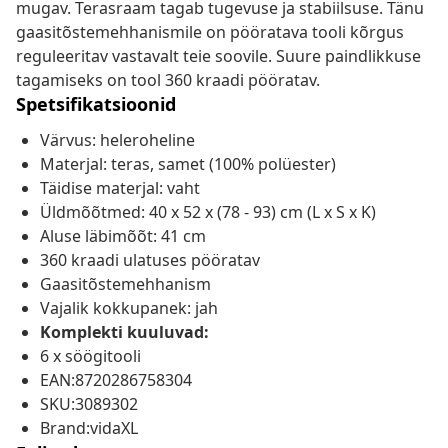
mugav. Terasraam tagab tugevuse ja stabiilsuse. Tänu
gaasitõstemehhanismile on pööratava tooli kõrgus
reguleeritav vastavalt teie soovile. Suure paindlikkuse
tagamiseks on tool 360 kraadi pööratav.
Spetsifikatsioonid
Värvus: heleroheline
Materjal: teras, samet (100% polüester)
Täidise materjal: vaht
Üldmõõtmed: 40 x 52 x (78 - 93) cm (L x S x K)
Aluse läbimõõt: 41 cm
360 kraadi ulatuses pööratav
Gaasitõstemehhanism
Vajalik kokkupanek: jah
Komplekti kuuluvad:
6 x söögitooli
EAN:8720286758304
SKU:3089302
Brand:vidaXL