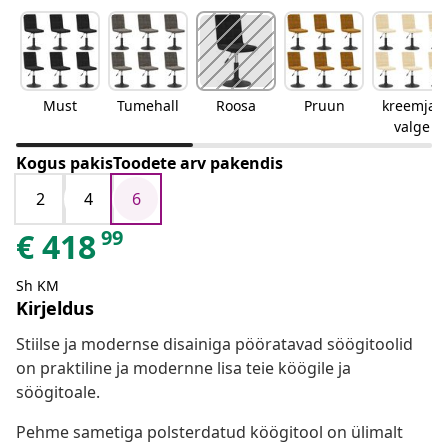
Must
Tumehall
Roosa
Pruun
kreemjas
valge
Kogus pakisToodete arv pakendis
2
4
6
99
€
418
Sh KM
Kirjeldus
Stiilse ja modernse disainiga pööratavad söögitoolid
on praktiline ja modernne lisa teie köögile ja
söögitoale.
Pehme sametiga polsterdatud köögitool on ülimalt