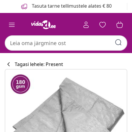
Eelmine
Järgmine
Tasuta tarne tellimustele alates € 80
Tagasi lehele: Present
Köögikollektsi
#sharemevidaxl