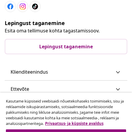
Lepingust taganemine
Esita oma tellimuse kohta tagastamissoov.
Lepingust taganemine
Klienditeenindus
Ettevõte
Kasutame küpsiseid veebisaidi nõuetekohaseks toimimiseks, sisu ja
vidaXL
reklaamide isikupärastamiseks, sotsiaalmeedia funktsioonide
pakkumiseks ning liikluse analüüsimiseks. Jagame teie infot meie
veebisaidi kasutamise kohta ka meie sotsiaalmeedia-, reklaami ja
Vaata rohkem
analüüsipartneritega.
Privaatsus- ja küpsiste avaldus