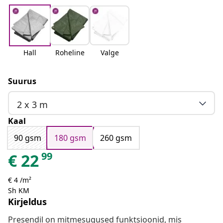
Hall
Roheline
Valge
Suurus
2 x 3 m
Kaal
90 gsm
180 gsm
260 gsm
99
€
22
€ 4 /m²
Sh KM
Kirjeldus
Presendil on mitmesugused funktsioonid, mis