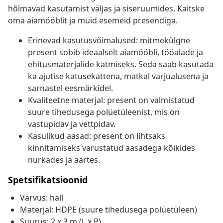
hõlmavad kasutamist väljas ja siseruumides. Kaitske
oma aiamööblit ja muid esemeid presendiga.
Erinevad kasutusvõimalused: mitmekülgne
present sobib ideaalselt aiamööbli, tööalade ja
ehitusmaterjalide katmiseks. Seda saab kasutada
ka ajutise katusekattena, matkal varjualusena ja
sarnastel eesmärkidel.
Kvaliteetne materjal: present on valmistatud
suure tihedusega polüetüleenist, mis on
vastupidav ja vettpidav.
Kasulikud aasad: present on lihtsaks
kinnitamiseks varustatud aasadega kõikides
nurkades ja äärtes.
Spetsifikatsioonid
Värvus: hall
Materjal: HDPE (suure tihedusega polüetüleen)
Suurus: 2 x 3 m (L x P)