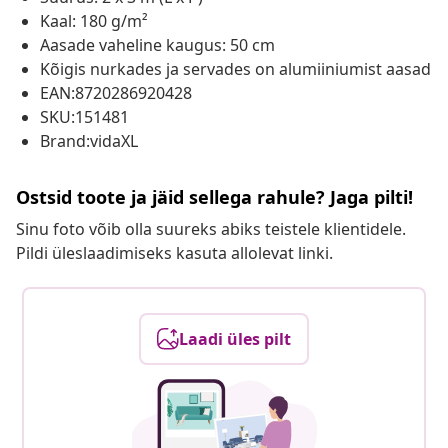
Kaal: 180 g/m²
Aasade vaheline kaugus: 50 cm
Kõigis nurkades ja servades on alumiiniumist aasad
EAN:8720286920428
SKU:151481
Brand:vidaXL
Ostsid toote ja jäid sellega rahule? Jaga pilti!
Sinu foto võib olla suureks abiks teistele klientidele.
Pildi üleslaadimiseks kasuta allolevat linki.
Laadi üles pilt