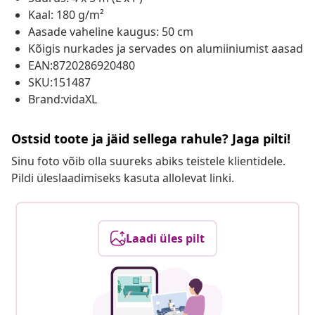
Kaal: 180 g/m²
Aasade vaheline kaugus: 50 cm
Kõigis nurkades ja servades on alumiiniumist aasad
EAN:8720286920480
SKU:151487
Brand:vidaXL
Ostsid toote ja jäid sellega rahule? Jaga pilti!
Sinu foto võib olla suureks abiks teistele klientidele.
Pildi üleslaadimiseks kasuta allolevat linki.
Laadi üles pilt