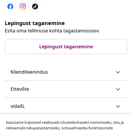
Lepingust taganemine
Esita oma tellimuse kohta tagastamissoov.
Lepingust taganemine
Klienditeenindus
Ettevõte
vidaXL
Kasutame küpsiseid veebisaidi nõuetekohaseks toimimiseks, sisu ja
Vaata rohkem
reklaamide isikupärastamiseks, sotsiaalmeedia funktsioonide