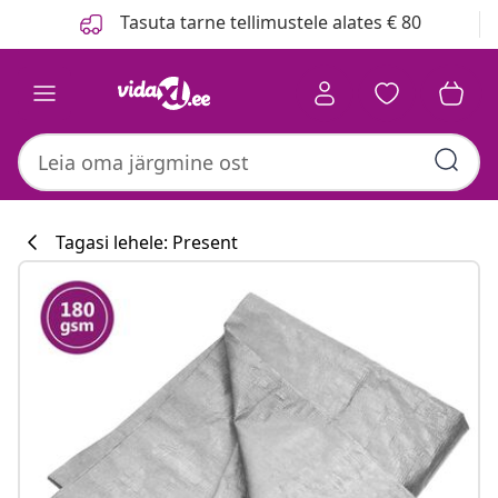
Eelmine
Järgmine
Tasuta tarne tellimustele alates € 80
Tagasi lehele: Present
Köögikollektsi
#sharemevidaxl