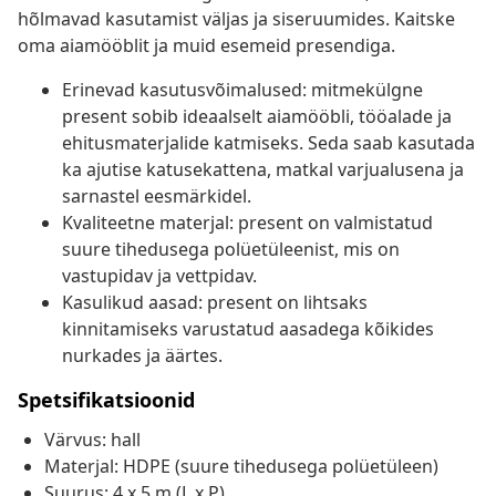
hõlmavad kasutamist väljas ja siseruumides. Kaitske
oma aiamööblit ja muid esemeid presendiga.
Erinevad kasutusvõimalused: mitmekülgne
present sobib ideaalselt aiamööbli, tööalade ja
ehitusmaterjalide katmiseks. Seda saab kasutada
ka ajutise katusekattena, matkal varjualusena ja
sarnastel eesmärkidel.
Kvaliteetne materjal: present on valmistatud
suure tihedusega polüetüleenist, mis on
vastupidav ja vettpidav.
Kasulikud aasad: present on lihtsaks
kinnitamiseks varustatud aasadega kõikides
nurkades ja äärtes.
Spetsifikatsioonid
Värvus: hall
Materjal: HDPE (suure tihedusega polüetüleen)
Suurus: 4 x 5 m (L x P)