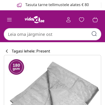
Eelmine
Järgmine
Tasuta tarne tellimustele alates € 80
Tagasi lehele: Present
Köögikollektsi
#sharemevidaxl