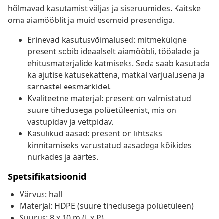
hõlmavad kasutamist väljas ja siseruumides. Kaitske
oma aiamööblit ja muid esemeid presendiga.
Erinevad kasutusvõimalused: mitmekülgne
present sobib ideaalselt aiamööbli, tööalade ja
ehitusmaterjalide katmiseks. Seda saab kasutada
ka ajutise katusekattena, matkal varjualusena ja
sarnastel eesmärkidel.
Kvaliteetne materjal: present on valmistatud
suure tihedusega polüetüleenist, mis on
vastupidav ja vettpidav.
Kasulikud aasad: present on lihtsaks
kinnitamiseks varustatud aasadega kõikides
nurkades ja äärtes.
Spetsifikatsioonid
Värvus: hall
Materjal: HDPE (suure tihedusega polüetüleen)
Suurus: 8 x 10 m (L x P)