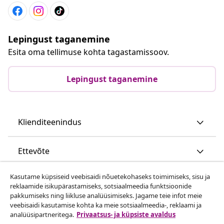
Lepingust taganemine
Esita oma tellimuse kohta tagastamissoov.
Lepingust taganemine
Klienditeenindus
Ettevõte
Kasutame küpsiseid veebisaidi nõuetekohaseks toimimiseks, sisu ja
vidaXL
reklaamide isikupärastamiseks, sotsiaalmeedia funktsioonide
pakkumiseks ning liikluse analüüsimiseks. Jagame teie infot meie
veebisaidi kasutamise kohta ka meie sotsiaalmeedia-, reklaami ja
Vaata rohkem
analüüsipartneritega.
Privaatsus- ja küpsiste avaldus