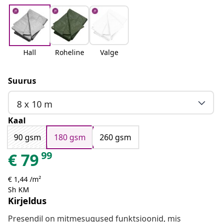
Hall
Roheline
Valge
Suurus
8 x 10 m
Kaal
90 gsm
180 gsm
260 gsm
99
€
79
€ 1,44 /m²
Sh KM
Kirjeldus
Presendil on mitmesugused funktsioonid, mis