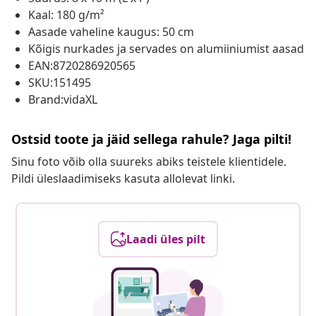
Kaal: 180 g/m²
Aasade vaheline kaugus: 50 cm
Kõigis nurkades ja servades on alumiiniumist aasad
EAN:8720286920565
SKU:151495
Brand:vidaXL
Ostsid toote ja jäid sellega rahule? Jaga pilti!
Sinu foto võib olla suureks abiks teistele klientidele.
Pildi üleslaadimiseks kasuta allolevat linki.
Laadi üles pilt