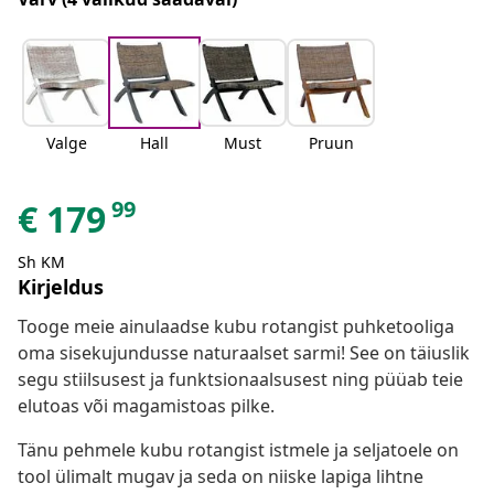
Valge
Hall
Must
Pruun
99
€
179
Sh KM
Kirjeldus
Tooge meie ainulaadse kubu rotangist puhketooliga
oma sisekujundusse naturaalset sarmi! See on täiuslik
segu stiilsusest ja funktsionaalsusest ning püüab teie
elutoas või magamistoas pilke.
Tänu pehmele kubu rotangist istmele ja seljatoele on
tool ülimalt mugav ja seda on niiske lapiga lihtne