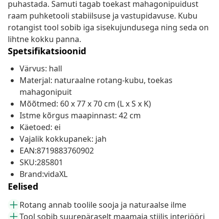
puhastada. Samuti tagab toekast mahagonipuidust
raam puhketooli stabiilsuse ja vastupidavuse. Kubu
rotangist tool sobib iga sisekujundusega ning seda on
lihtne kokku panna.
Spetsifikatsioonid
Värvus: hall
Materjal: naturaalne rotang-kubu, toekas
mahagonipuit
Mõõtmed: 60 x 77 x 70 cm (L x S x K)
Istme kõrgus maapinnast: 42 cm
Käetoed: ei
Vajalik kokkupanek: jah
EAN:8719883760902
SKU:285801
Brand:vidaXL
Eelised
Rotang annab toolile sooja ja naturaalse ilme
Tool sobib suurepäraselt maamaja stiilis interjööri