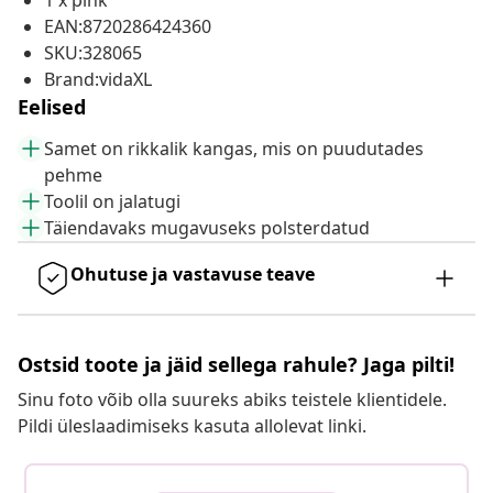
1 x pink
EAN:8720286424360
SKU:328065
Brand:vidaXL
Eelised
Samet on rikkalik kangas, mis on puudutades
pehme
Toolil on jalatugi
Täiendavaks mugavuseks polsterdatud
Ohutuse ja vastavuse teave
Ostsid toote ja jäid sellega rahule? Jaga pilti!
Sinu foto võib olla suureks abiks teistele klientidele.
Pildi üleslaadimiseks kasuta allolevat linki.