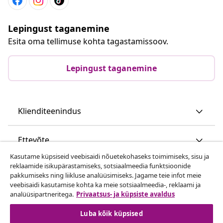
Lepingust taganemine
Esita oma tellimuse kohta tagastamissoov.
Lepingust taganemine
Klienditeenindus
Ettevõte
Kasutame küpsiseid veebisaidi nõuetekohaseks toimimiseks, sisu ja
reklaamide isikupärastamiseks, sotsiaalmeedia funktsioonide
vidaXL
pakkumiseks ning liikluse analüüsimiseks. Jagame teie infot meie
veebisaidi kasutamise kohta ka meie sotsiaalmeedia-, reklaami ja
analüüsipartneritega.
Privaatsus- ja küpsiste avaldus
Vaata rohkem
Luba kõik küpsised