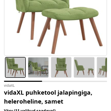
vidaXL
vidaXL puhketool jalapingiga,
heleroheline, samet
Värv
(11 valikud saadaval)