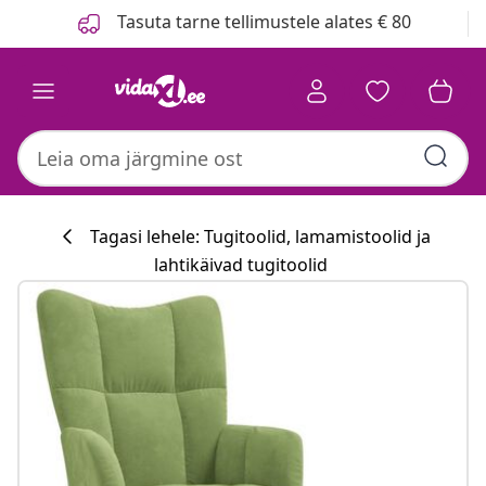
Eelmine
Järgmine
Tasuta tarne tellimustele alates € 80
Tagasi lehele: Tugitoolid, lamamistoolid ja
lahtikäivad tugitoolid
Köögikollektsi
#sharemevidaxl