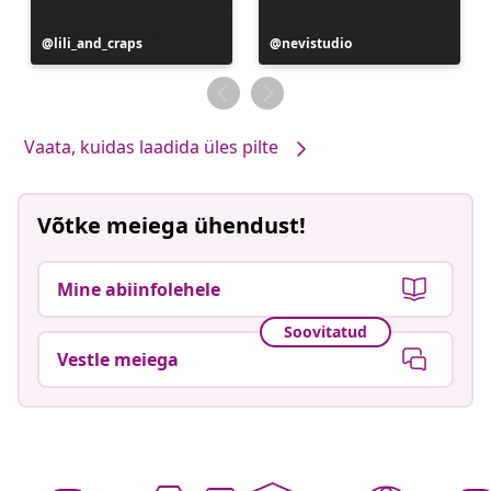
Postitus
lili_and_craps
Postitus
nevistudio
avaldatud
avaldatud
Vaata, kuidas laadida üles pilte
Võtke meiega ühendust!
Mine abiinfolehele
Soovitatud
Vestle meiega