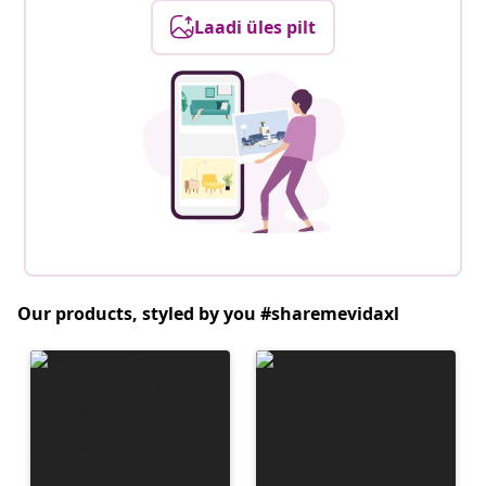
Laadi üles pilt
Our products, styled by you #sharemevidaxl