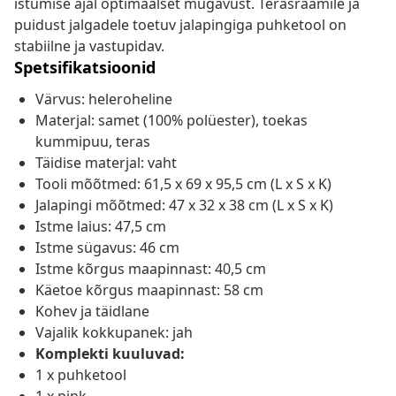
istumise ajal optimaalset mugavust. Terasraamile ja
puidust jalgadele toetuv jalapingiga puhketool on
stabiilne ja vastupidav.
Spetsifikatsioonid
Värvus: heleroheline
Materjal: samet (100% polüester), toekas
kummipuu, teras
Täidise materjal: vaht
Tooli mõõtmed: 61,5 x 69 x 95,5 cm (L x S x K)
Jalapingi mõõtmed: 47 x 32 x 38 cm (L x S x K)
Istme laius: 47,5 cm
Istme sügavus: 46 cm
Istme kõrgus maapinnast: 40,5 cm
Käetoe kõrgus maapinnast: 58 cm
Kohev ja täidlane
Vajalik kokkupanek: jah
Komplekti kuuluvad:
1 x puhketool