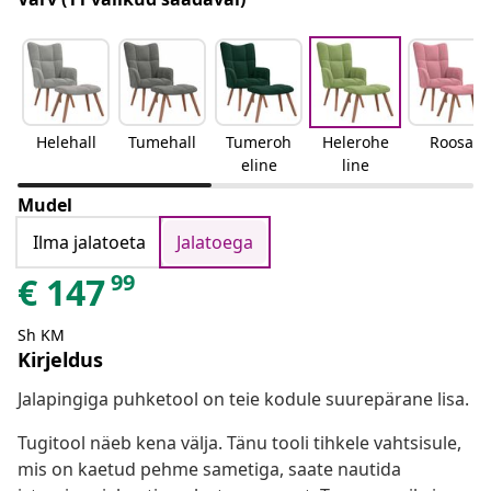
Helehall
Tumehall
Tumeroh
Helerohe
Roosa
eline
line
Mudel
Ilma jalatoeta
Jalatoega
99
€
147
Sh KM
Kirjeldus
Jalapingiga puhketool on teie kodule suurepärane lisa.
Tugitool näeb kena välja. Tänu tooli tihkele vahtsisule,
mis on kaetud pehme sametiga, saate nautida