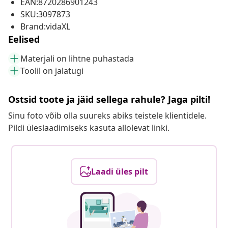
EAN:8720286901243
SKU:3097873
Brand:vidaXL
Eelised
Materjali on lihtne puhastada
Toolil on jalatugi
Ostsid toote ja jäid sellega rahule? Jaga pilti!
Sinu foto võib olla suureks abiks teistele klientidele.
Pildi üleslaadimiseks kasuta allolevat linki.
Laadi üles pilt