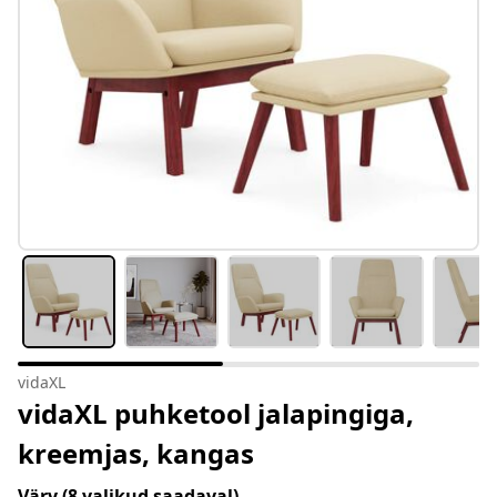
vidaXL
vidaXL puhketool jalapingiga,
kreemjas, kangas
Värv
(8 valikud saadaval)