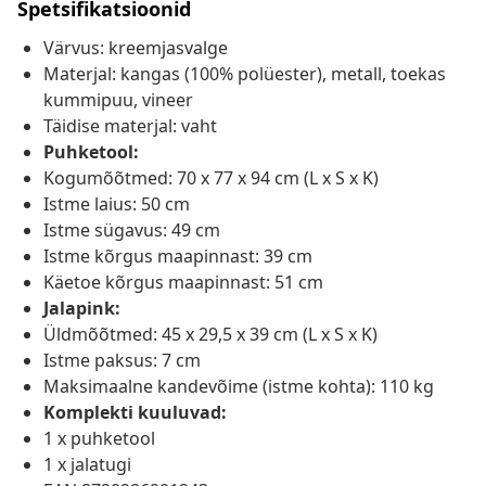
Spetsifikatsioonid
Värvus: kreemjasvalge
Materjal: kangas (100% polüester), metall, toekas
kummipuu, vineer
Täidise materjal: vaht
Puhketool:
Kogumõõtmed: 70 x 77 x 94 cm (L x S x K)
Istme laius: 50 cm
Istme sügavus: 49 cm
Istme kõrgus maapinnast: 39 cm
Käetoe kõrgus maapinnast: 51 cm
Jalapink:
Üldmõõtmed: 45 x 29,5 x 39 cm (L x S x K)
Istme paksus: 7 cm
Maksimaalne kandevõime (istme kohta): 110 kg
Komplekti kuuluvad:
1 x puhketool
1 x jalatugi