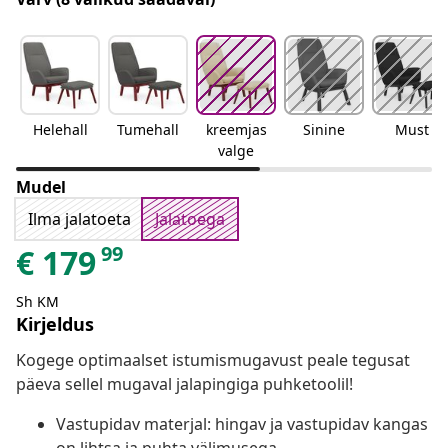
Helehall
Tumehall
kreemjas
Sinine
Must
valge
Mudel
Ilma jalatoeta
Jalatoega
99
€
179
Sh KM
Kirjeldus
Kogege optimaalset istumismugavust peale tegusat
päeva sellel mugaval jalapingiga puhketoolil!
Vastupidav materjal: hingav ja vastupidav kangas