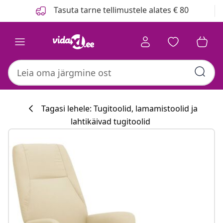
Eelmine
Järgmine
Tasuta tarne tellimustele alates € 80
Tagasi lehele: Tugitoolid, lamamistoolid ja
lahtikäivad tugitoolid
Köögikollektsi
#sharemevidaxl