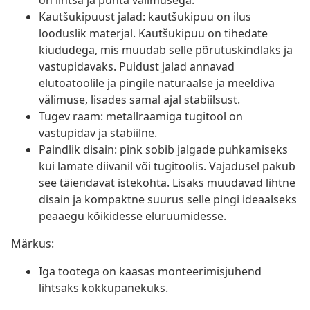
on lihtsa ja puhta välimusega.
Kautšukipuust jalad: kautšukipuu on ilus
looduslik materjal. Kautšukipuu on tihedate
kiududega, mis muudab selle põrutuskindlaks ja
vastupidavaks. Puidust jalad annavad
elutoatoolile ja pingile naturaalse ja meeldiva
välimuse, lisades samal ajal stabiilsust.
Tugev raam: metallraamiga tugitool on
vastupidav ja stabiilne.
Paindlik disain: pink sobib jalgade puhkamiseks
kui lamate diivanil või tugitoolis. Vajadusel pakub
see täiendavat istekohta. Lisaks muudavad lihtne
disain ja kompaktne suurus selle pingi ideaalseks
peaaegu kõikidesse eluruumidesse.
Märkus:
Iga tootega on kaasas monteerimisjuhend
lihtsaks kokkupanekuks.