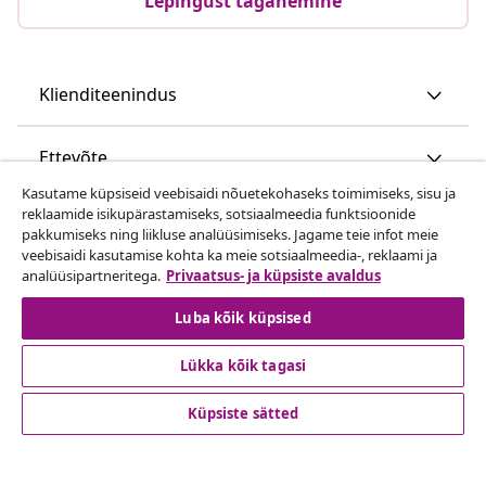
Lepingust taganemine
Klienditeenindus
Ettevõte
Kasutame küpsiseid veebisaidi nõuetekohaseks toimimiseks, sisu ja
reklaamide isikupärastamiseks, sotsiaalmeedia funktsioonide
vidaXL
pakkumiseks ning liikluse analüüsimiseks. Jagame teie infot meie
veebisaidi kasutamise kohta ka meie sotsiaalmeedia-, reklaami ja
analüüsipartneritega.
Privaatsus- ja küpsiste avaldus
Vaata rohkem
Luba kõik küpsised
Lükka kõik tagasi
Küpsiste sätted
© 2008-2026 vidaXL www.vidaxl.ee on vidaXL Marketplace
Europe B.V. veebileht