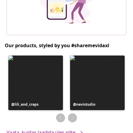
Our products, styled by you #sharemevidaxl
Postitus
lili_and_craps
Postitus
nevistudio
avaldatud
avaldatud
Vaata, kuidas laadida üles pilte