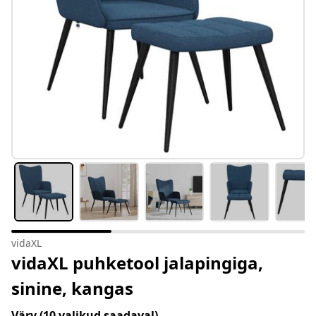
vidaXL
vidaXL puhketool jalapingiga,
sinine, kangas
Värv
(10 valikud saadaval)