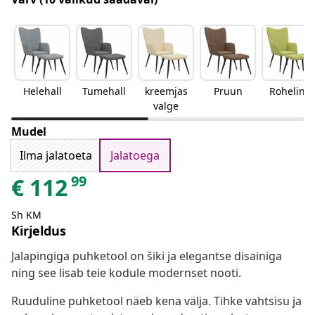
Helehall
Tumehall
kreemjas
Pruun
Roheline
valge
Mudel
Ilma jalatoeta
Jalatoega
99
€
112
Sh KM
Kirjeldus
Jalapingiga puhketool on šiki ja elegantse disainiga
ning see lisab teie kodule modernset nooti.
Ruuduline puhketool näeb kena välja. Tihke vahtsisu ja