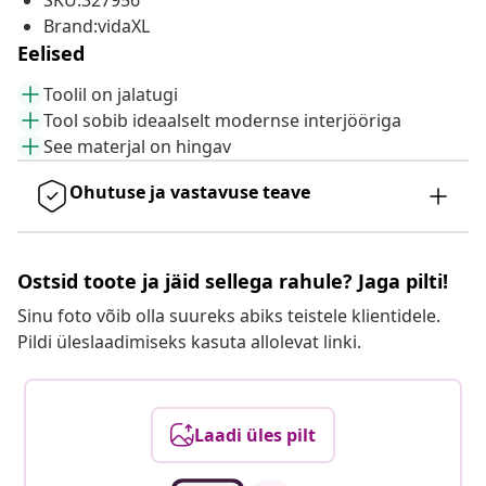
SKU:327956
Brand:vidaXL
Eelised
Toolil on jalatugi
Tool sobib ideaalselt modernse interjööriga
See materjal on hingav
Ohutuse ja vastavuse teave
Ostsid toote ja jäid sellega rahule? Jaga pilti!
Sinu foto võib olla suureks abiks teistele klientidele.
Pildi üleslaadimiseks kasuta allolevat linki.
Laadi üles pilt