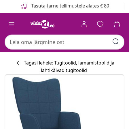
Eelmine
Järgmine
Tasuta tarne tellimustele alates € 80
Tagasi lehele: Tugitoolid, lamamistoolid ja
lahtikäivad tugitoolid
Köögikollektsi
#sharemevidaxl