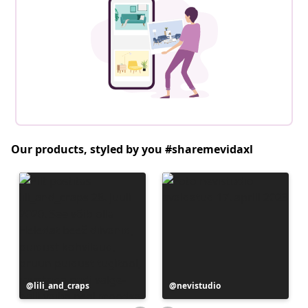
Our products, styled by you #sharemevidaxl
Postitus
lili_and_craps
Postitus
nevistudio
avaldatud
avaldatud