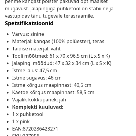
pehme kangast polster pakuvad optimaalset
mugavust. Jalapingiga puhketool on stabiilne ja
vastupidav tänu tugevale terasraamile.
Spetsifikatsioonid
Värvus: sinine
Materjal: kangas (100% polüester), teras
Täidise materjal: vaht
Tooli mõõtmed: 61 x 70 x 96,5 cm (L x S x K)
Jalapingi mõõdud: 47 x 32 x 34 cm (L x S x K)
Istme laius: 47,5 cm
Istme sügavus: 46 cm
Istme kõrgus maapinnast: 40,5 cm
Käetoe kõrgus maapinnast: 58,5 cm
Vajalik kokkupanek: jah
Komplekti kuuluvad:
1 x puhketool
1 x pink
EAN:8720286423271