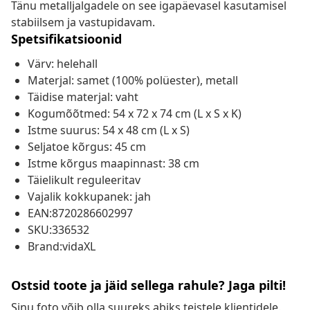
Tänu metalljalgadele on see igapäevasel kasutamisel
stabiilsem ja vastupidavam.
Spetsifikatsioonid
Värv: helehall
Materjal: samet (100% polüester), metall
Täidise materjal: vaht
Kogumõõtmed: 54 x 72 x 74 cm (L x S x K)
Istme suurus: 54 x 48 cm (L x S)
Seljatoe kõrgus: 45 cm
Istme kõrgus maapinnast: 38 cm
Täielikult reguleeritav
Vajalik kokkupanek: jah
EAN:8720286602997
SKU:336532
Brand:vidaXL
Ostsid toote ja jäid sellega rahule? Jaga pilti!
Sinu foto võib olla suureks abiks teistele klientidele.