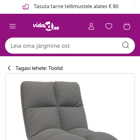
Eelmine
Järgmine
Tasuta tarne tellimustele alates € 80
Tagasi lehele: Toolid
Köögikollektsi
#sharemevidaxl