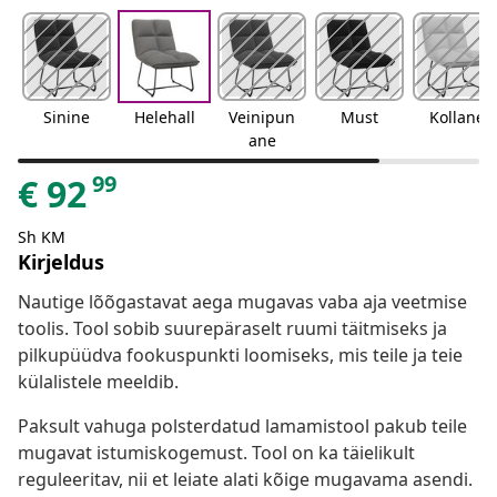
Sinine
Helehall
Veinipun
Must
Kollane
ane
99
€
92
Sh KM
Kirjeldus
Nautige lõõgastavat aega mugavas vaba aja veetmise
toolis. Tool sobib suurepäraselt ruumi täitmiseks ja
pilkupüüdva fookuspunkti loomiseks, mis teile ja teie
külalistele meeldib.
Paksult vahuga polsterdatud lamamistool pakub teile
mugavat istumiskogemust. Tool on ka täielikult
reguleeritav, nii et leiate alati kõige mugavama asendi.