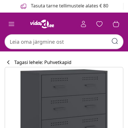
Eelmine
Järgmine
Tasuta tarne tellimustele alates € 80
Tagasi lehele: Puhvetkapid
Köögikollektsi
#sharemevidaxl