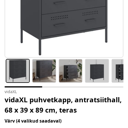
vidaXL
vidaXL puhvetkapp, antratsiithall,
68 x 39 x 89 cm, teras
Värv
(4 valikud saadaval)