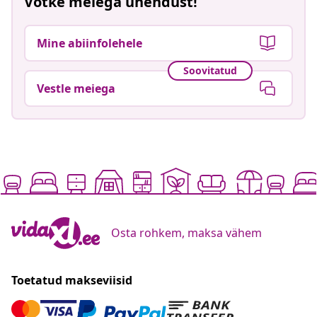
Võtke meiega ühendust!
Mine abiinfolehele
Soovitatud
Vestle meiega
Osta rohkem, maksa vähem
Toetatud makseviisid