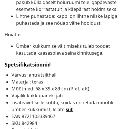
pakub küllaldaselt hoiuruumi teie igapäevaste
esemete korrastatult ja käepärast hoidmiseks.
Lihtne puhastada: kappi on lihtne niiske lapiga
puhastada ja see nõuab vähe hooldust.
Hoiatus.
Ümber kukkumise vältimiseks tuleb toodet
kasutada kaasasoleva seinakinnitusega.
Spetsifikatsioonid
Värvus: antratsiithall
Materjal: teras
Mõõtmed: 68 x 39 x 89 cm (P x L x K)
Vajalik kokkupanek: jah
Lisateavet selle kohta, kuidas ennetada mööbli
ümber kukkumist, leiate
siit
EAN:8721102389467
SKU:842984