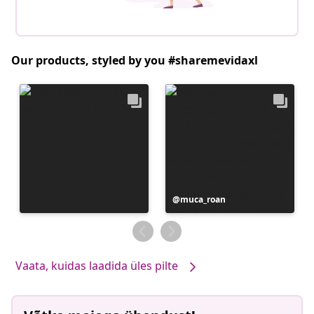
Our products, styled by you #sharemevidaxl
Postitus
muca_roan
avaldatud
Vaata, kuidas laadida üles pilte