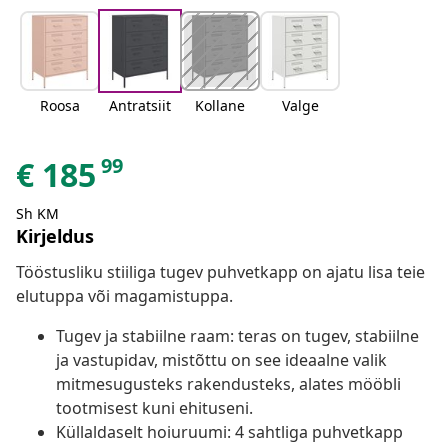
Roosa
Antratsiit
Kollane
Valge
99
€
185
Sh KM
Kirjeldus
Tööstusliku stiiliga tugev puhvetkapp on ajatu lisa teie
elutuppa või magamistuppa.
Tugev ja stabiilne raam: teras on tugev, stabiilne
ja vastupidav, mistõttu on see ideaalne valik
mitmesugusteks rakendusteks, alates mööbli
tootmisest kuni ehituseni.
Küllaldaselt hoiuruumi: 4 sahtliga puhvetkapp