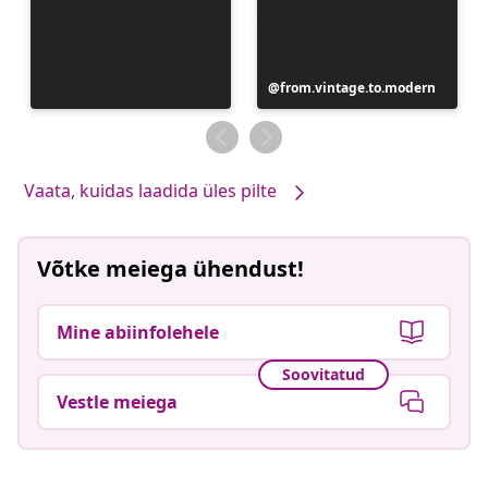
Postitus
from.vintage.to.modern
avaldatud
Vaata, kuidas laadida üles pilte
Võtke meiega ühendust!
Mine abiinfolehele
Soovitatud
Vestle meiega