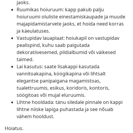
jaoks.
Ruumikas hoiuruum: kapp pakub palju
hoiuruumi oluliste einestamiskaupade ja muude
majapidamistarvete jaoks, et hoida need korras
ja käeulatuses.
Vastupidav lauaplaat: hoiukapil on vastupidav
pealispind, kuhu saab paigutada
dekoratiivesemed, pildialbumid või väikesed
taimed.
Lai kasutus: saate lisakappi kasutada
vannitoakapina, köögikapina või lihtsalt
elegantse panipaigana magamistoas,
tualettruumis, esikus, koridoris, kontoris,
söögitoas või mujal eluruumis.
Lihtne hooldada: tänu siledale pinnale on kappi
lihtne niiske lapiga puhastada ja see nõuab
vähem hooldust.
Hoiatus.