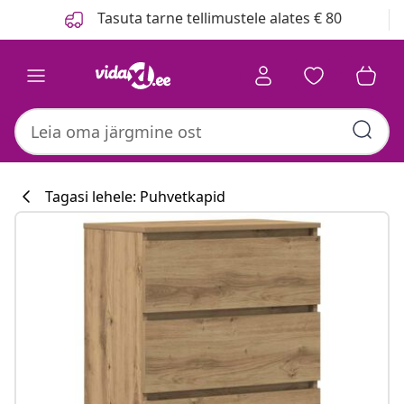
Eelmine
Järgmine
Tasuta tarne tellimustele alates € 80
Tagasi lehele: Puhvetkapid
Köögikollektsi
#sharemevidaxl