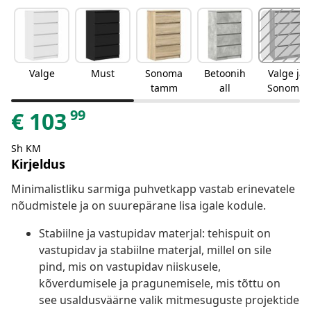
Valge
Must
Sonoma
Betoonih
Valge ja
tamm
all
Sonoma
tamm
99
€
103
Sh KM
Kirjeldus
Minimalistliku sarmiga puhvetkapp vastab erinevatele
nõudmistele ja on suurepärane lisa igale kodule.
Stabiilne ja vastupidav materjal: tehispuit on
vastupidav ja stabiilne materjal, millel on sile
pind, mis on vastupidav niiskusele,
kõverdumisele ja pragunemisele, mis tõttu on
see usaldusväärne valik mitmesuguste projektide