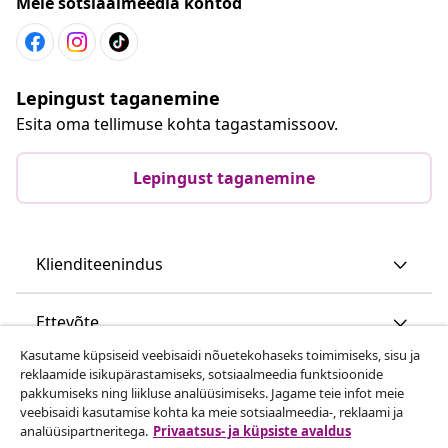
Meie sotsiaalmeedia kontod
Lepingust taganemine
Esita oma tellimuse kohta tagastamissoov.
Lepingust taganemine
Klienditeenindus
Ettevõte
Kasutame küpsiseid veebisaidi nõuetekohaseks toimimiseks, sisu ja
reklaamide isikupärastamiseks, sotsiaalmeedia funktsioonide
vidaXL
pakkumiseks ning liikluse analüüsimiseks. Jagame teie infot meie
veebisaidi kasutamise kohta ka meie sotsiaalmeedia-, reklaami ja
analüüsipartneritega.
Privaatsus- ja küpsiste avaldus
Vaata rohkem