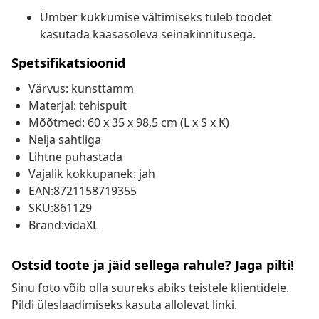
Ümber kukkumise vältimiseks tuleb toodet
kasutada kaasasoleva seinakinnitusega.
Spetsifikatsioonid
Värvus: kunsttamm
Materjal: tehispuit
Mõõtmed: 60 x 35 x 98,5 cm (L x S x K)
Nelja sahtliga
Lihtne puhastada
Vajalik kokkupanek: jah
EAN:8721158719355
SKU:861129
Brand:vidaXL
Ostsid toote ja jäid sellega rahule? Jaga pilti!
Sinu foto võib olla suureks abiks teistele klientidele.
Pildi üleslaadimiseks kasuta allolevat linki.