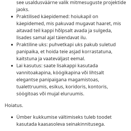
see usaldusväärne valik mitmesuguste projektide
jaoks.
Praktilised käepidemed: hoiukapil on
käepidemed, mis pakuvad mugavat haaret, mis
aitavad teil kappi hõlpsalt avada ja sulgeda,
lisades samal ajal täiendavat ilu.
Praktiline uks: puhvetkapi uks pakub suletud
panipaika, et hoida teie asjad korrastatuna,
kaitstuna ja vaateväljast eemal.
Lai kasutus: saate lisakappi kasutada
vannitoakapina, köögikapina või lihtsalt
elegantse panipaigana magamistoas,
tualettruumis, esikus, koridoris, kontoris,
söögitoas või mujal eluruumis.
Hoiatus.
Ümber kukkumise vältimiseks tuleb toodet
kasutada kaasasoleva seinakinnitusega.