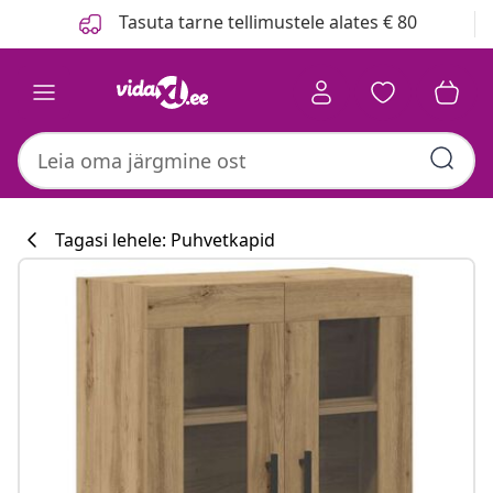
Eelmine
Järgmine
Tasuta tarne tellimustele alates € 80
Tagasi lehele: Puhvetkapid
Köögikollektsi
#sharemevidaxl