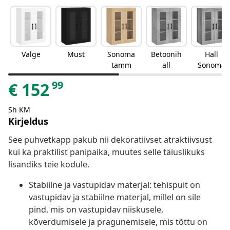
Valge
Must
Sonoma
Betoonih
Hall
tamm
all
Sonoma
99
€
152
Sh KM
Kirjeldus
See puhvetkapp pakub nii dekoratiivset atraktiivsust
kui ka praktilist panipaika, muutes selle täiuslikuks
lisandiks teie kodule.
Stabiilne ja vastupidav materjal: tehispuit on
vastupidav ja stabiilne materjal, millel on sile
pind, mis on vastupidav niiskusele,
kõverdumisele ja pragunemisele, mis tõttu on