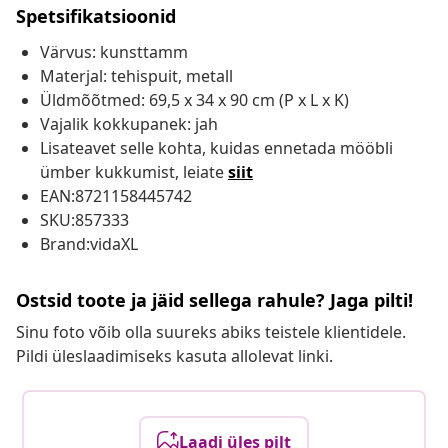
Spetsifikatsioonid
Värvus: kunsttamm
Materjal: tehispuit, metall
Üldmõõtmed: 69,5 x 34 x 90 cm (P x L x K)
Vajalik kokkupanek: jah
Lisateavet selle kohta, kuidas ennetada mööbli
ümber kukkumist, leiate
siit
EAN:8721158445742
SKU:857333
Brand:vidaXL
Ostsid toote ja jäid sellega rahule? Jaga pilti!
Sinu foto võib olla suureks abiks teistele klientidele.
Pildi üleslaadimiseks kasuta allolevat linki.
Laadi üles pilt