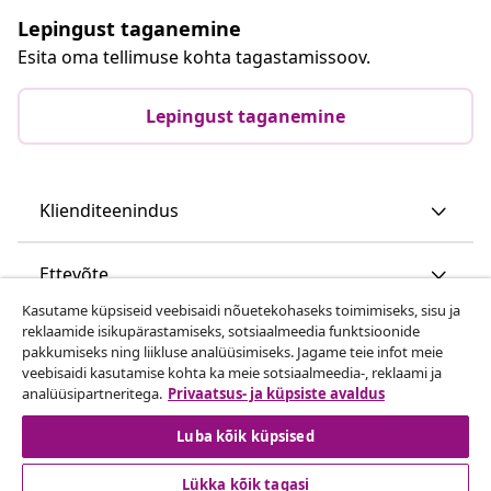
Lepingust taganemine
Esita oma tellimuse kohta tagastamissoov.
Lepingust taganemine
Klienditeenindus
Ettevõte
Kasutame küpsiseid veebisaidi nõuetekohaseks toimimiseks, sisu ja
reklaamide isikupärastamiseks, sotsiaalmeedia funktsioonide
vidaXL
pakkumiseks ning liikluse analüüsimiseks. Jagame teie infot meie
veebisaidi kasutamise kohta ka meie sotsiaalmeedia-, reklaami ja
analüüsipartneritega.
Privaatsus- ja küpsiste avaldus
Vaata rohkem
Luba kõik küpsised
Lükka kõik tagasi