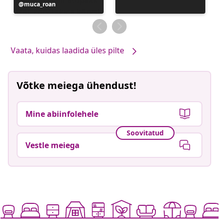
Postitus
muca_roan
avaldatud
Vaata, kuidas laadida üles pilte
Võtke meiega ühendust!
Mine abiinfolehele
Soovitatud
Vestle meiega