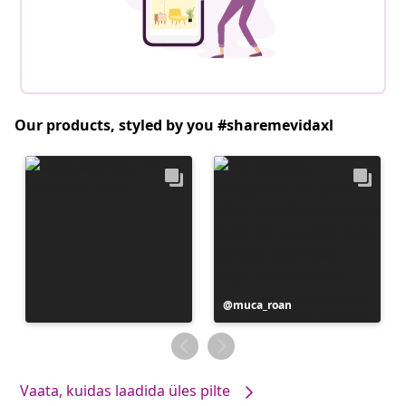
Our products, styled by you #sharemevidaxl
Postitus
muca_roan
avaldatud
Vaata, kuidas laadida üles pilte