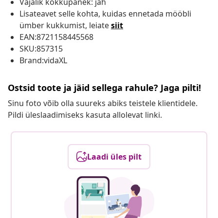
Vajalik kokkupanek: jah
Lisateavet selle kohta, kuidas ennetada mööbli
ümber kukkumist, leiate
siit
EAN:8721158445568
SKU:857315
Brand:vidaXL
Ostsid toote ja jäid sellega rahule? Jaga pilti!
Sinu foto võib olla suureks abiks teistele klientidele.
Pildi üleslaadimiseks kasuta allolevat linki.
Laadi üles pilt