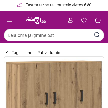
Eelmine
Järgmine
Tasuta tarne tellimustele alates € 80
Tagasi lehele: Puhvetkapid
Köögikollektsi
#sharemevidaxl