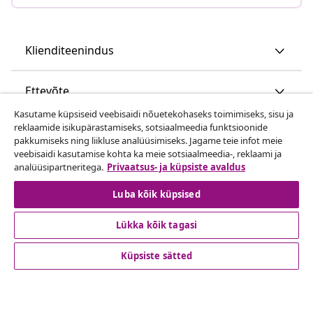
Klienditeenindus
Ettevõte
Kasutame küpsiseid veebisaidi nõuetekohaseks toimimiseks, sisu ja
reklaamide isikupärastamiseks, sotsiaalmeedia funktsioonide
vidaXL
pakkumiseks ning liikluse analüüsimiseks. Jagame teie infot meie
veebisaidi kasutamise kohta ka meie sotsiaalmeedia-, reklaami ja
analüüsipartneritega.
Privaatsus- ja küpsiste avaldus
Vaata rohkem
Luba kõik küpsised
Lükka kõik tagasi
Küpsiste sätted
© 2008-2026 vidaXL www.vidaxl.ee on vidaXL Marketplace
Europe B.V. veebileht