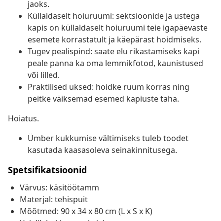
jaoks.
Küllaldaselt hoiuruumi: sektsioonide ja ustega
kapis on küllaldaselt hoiuruumi teie igapäevaste
esemete korrastatult ja käepärast hoidmiseks.
Tugev pealispind: saate elu rikastamiseks kapi
peale panna ka oma lemmikfotod, kaunistused
või lilled.
Praktilised uksed: hoidke ruum korras ning
peitke väiksemad esemed kapiuste taha.
Hoiatus.
Ümber kukkumise vältimiseks tuleb toodet
kasutada kaasasoleva seinakinnitusega.
Spetsifikatsioonid
Värvus: käsitöötamm
Materjal: tehispuit
Mõõtmed: 90 x 34 x 80 cm (L x S x K)