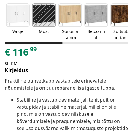
Valge
Must
Sonoma
Betoonih
Suitsutat
tamm
all
ud tamm
99
€
116
Sh KM
Kirjeldus
Praktiline puhvetkapp vastab teie erinevatele
nõudmistele ja on suurepärane lisa igasse tuppa.
Stabiilne ja vastupidav materjal: tehispuit on
vastupidav ja stabiilne materjal, millel on sile
pind, mis on vastupidav niiskusele,
kõverdumisele ja pragunemisele, mis tõttu on
see usaldusväärne valik mitmesuguste projektide