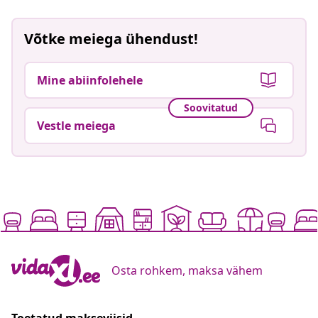
Võtke meiega ühendust!
Mine abiinfolehele
Soovitatud
Vestle meiega
Osta rohkem, maksa vähem
Toetatud makseviisid