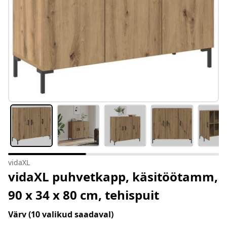
vidaXL
vidaXL puhvetkapp, käsitöötamm,
90 x 34 x 80 cm, tehispuit
Värv
(10 valikud saadaval)