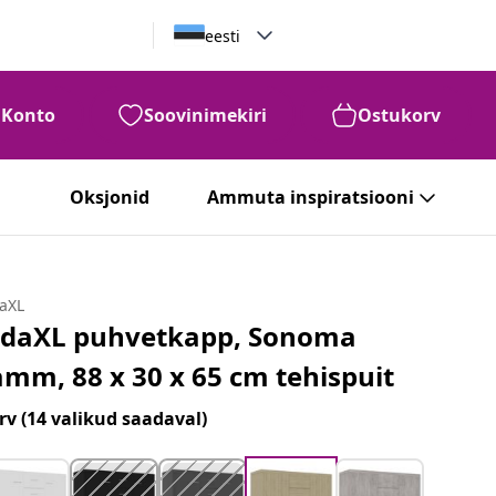
eesti
Konto
Soovinimekiri
Ostukorv
Oksjonid
Ammuta inspiratsiooni
daXL
idaXL puhvetkapp, Sonoma
amm, 88 x 30 x 65 cm tehispuit
rv
(14 valikud saadaval)