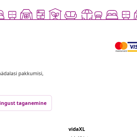
anädalasi pakkumisi,
ingust taganemine
vidaXL