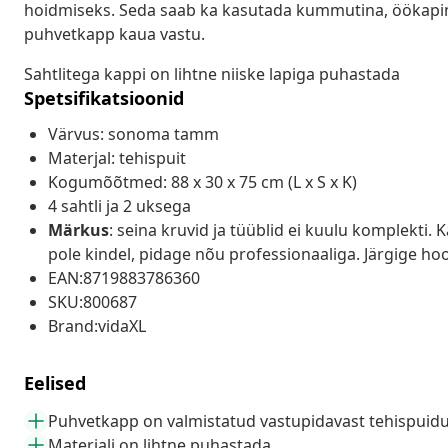
hoidmiseks. Seda saab ka kasutada kummutina, öökapina
puhvetkapp kaua vastu.
Sahtlitega kappi on lihtne niiske lapiga puhastada
Spetsifikatsioonid
Värvus: sonoma tamm
Materjal: tehispuit
Kogumõõtmed: 88 x 30 x 75 cm (L x S x K)
4 sahtli ja 2 uksega
Märkus
: seina kruvid ja tüüblid ei kuulu komplekti. 
pole kindel, pidage nõu professionaaliga. Järgige hool
EAN:8719883786360
SKU:800687
Brand:vidaXL
Eelised
Puhvetkapp on valmistatud vastupidavast tehispuidu
Materjali on lihtne puhastada