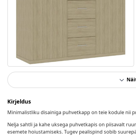
Näit
Kirjeldus
Minimalistliku disainiga puhvetkapp on teie kodule nii pr
Nelja sahtli ja kahe uksega puhvetkapis on piisavalt ru
esemete hoiustamiseks. Tugev pealispind sobib suurepär