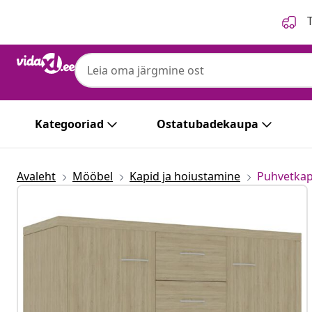
Eelmine
Järgmine
T
Kategooriad
Ostatubadekaupa
Avaleht
Mööbel
Kapid ja hoiustamine
Puhvetkap