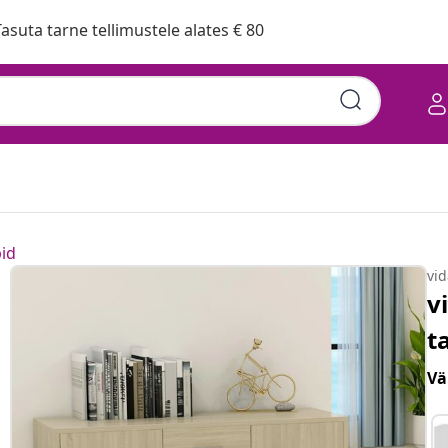
asuta tarne tellimustele alates € 80
id
vi
v
t
Vä