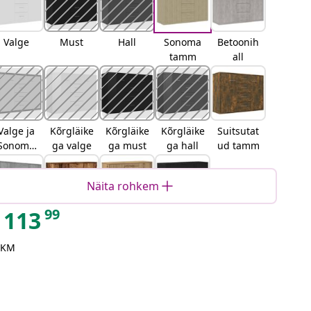
Valge
Must
Hall
Sonoma
Betoonih
tamm
all
Valge ja
Kõrgläike
Kõrgläike
Kõrgläike
Suitsutat
Sonoma
ga valge
ga must
ga hall
ud tamm
tamm
Näita rohkem
99
113
Hall
Vana puit
käsitööta
Must
Sonoma
mm
tamm
 KM