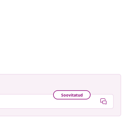
ntage.to.modern
ud
Soovitatud