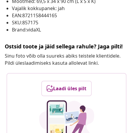
Mõõtmed: 69,5 x 34 x 90 cm (L x S x K)
Vajalik kokkupanek: jah
EAN:8721158444165
SKU:857175
Brand:vidaXL
Ostsid toote ja jäid sellega rahule? Jaga pilti!
Sinu foto võib olla suureks abiks teistele klientidele.
Pildi üleslaadimiseks kasuta allolevat linki.
Laadi üles pilt