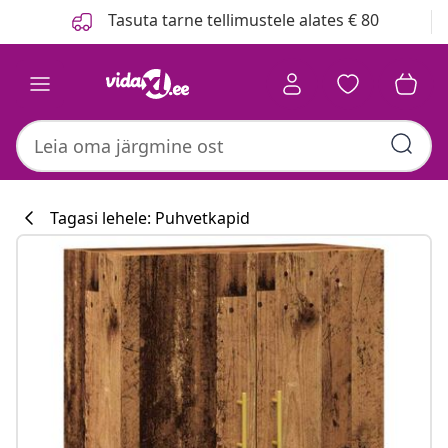
Eelmine
Järgmine
Tasuta tarne tellimustele alates € 80
Tagasi lehele: Puhvetkapid
Köögikollektsi
#sharemevidaxl