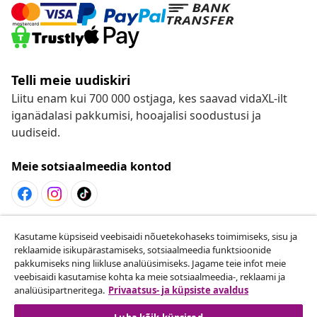
Telli meie uudiskiri
Liitu enam kui 700 000 ostjaga, kes saavad vidaXL-ilt
iganädalasi pakkumisi, hooajalisi soodustusi ja
uudiseid.
Meie sotsiaalmeedia kontod
Lepingust taganemine
Kasutame küpsiseid veebisaidi nõuetekohaseks toimimiseks, sisu ja
reklaamide isikupärastamiseks, sotsiaalmeedia funktsioonide
Esita oma tellimuse kohta tagastamissoov.
pakkumiseks ning liikluse analüüsimiseks. Jagame teie infot meie
veebisaidi kasutamise kohta ka meie sotsiaalmeedia-, reklaami ja
Lepingust taganemine
analüüsipartneritega.
Privaatsus- ja küpsiste avaldus