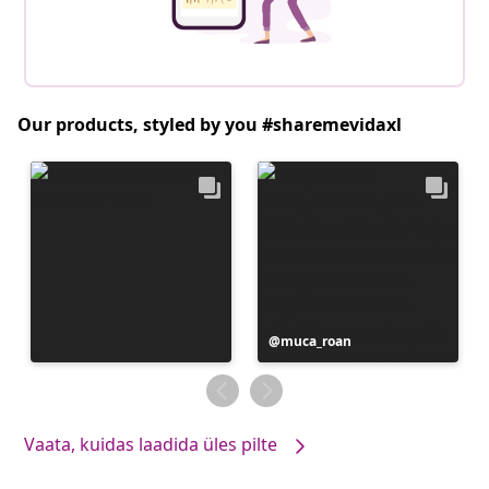
Our products, styled by you #sharemevidaxl
Postitus
muca_roan
avaldatud
Vaata, kuidas laadida üles pilte