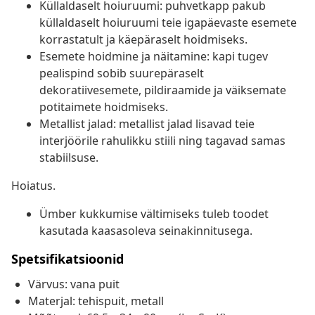
Küllaldaselt hoiuruumi: puhvetkapp pakub
küllaldaselt hoiuruumi teie igapäevaste esemete
korrastatult ja käepäraselt hoidmiseks.
Esemete hoidmine ja näitamine: kapi tugev
pealispind sobib suurepäraselt
dekoratiivesemete, pildiraamide ja väiksemate
potitaimete hoidmiseks.
Metallist jalad: metallist jalad lisavad teie
interjöörile rahulikku stiili ning tagavad samas
stabiilsuse.
Hoiatus.
Ümber kukkumise vältimiseks tuleb toodet
kasutada kaasasoleva seinakinnitusega.
Spetsifikatsioonid
Värvus: vana puit
Materjal: tehispuit, metall