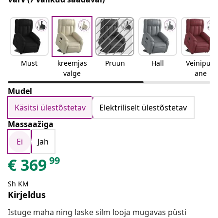
Must
kreemjas
Pruun
Hall
Veinipun
valge
ane
Mudel
Käsitsi ülestõstetav
Elektriliselt ülestõstetav
Massaažiga
Ei
Jah
99
€
369
Sh KM
Kirjeldus
Istuge maha ning laske silm looja mugavas püsti