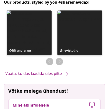
Our products, styled by you #sharemevidaxl
Postitus
lili_and_craps
Postitus
nevistudio
avaldatud
avaldatud
Vaata, kuidas laadida üles pilte
Võtke meiega ühendust!
Mine abiinfolehele