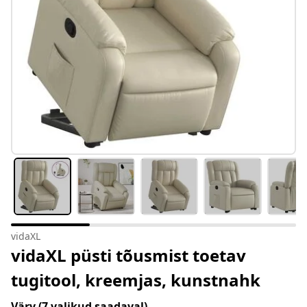
vidaXL
vidaXL püsti tõusmist toetav
tugitool, kreemjas, kunstnahk
Värv
(7 valikud saadaval)