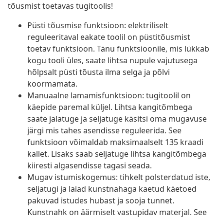
tõusmist toetavas tugitoolis!
Püsti tõusmise funktsioon: elektriliselt
reguleeritaval eakate toolil on püstitõusmist
toetav funktsioon. Tänu funktsioonile, mis lükkab
kogu tooli üles, saate lihtsa nupule vajutusega
hõlpsalt püsti tõusta ilma selga ja põlvi
koormamata.
Manuaalne lamamisfunktsioon: tugitoolil on
käepide paremal küljel. Lihtsa kangitõmbega
saate jalatuge ja seljatuge käsitsi oma mugavuse
järgi mis tahes asendisse reguleerida. See
funktsioon võimaldab maksimaalselt 135 kraadi
kallet. Lisaks saab seljatuge lihtsa kangitõmbega
kiiresti algasendisse tagasi seada.
Mugav istumiskogemus: tihkelt polsterdatud iste,
seljatugi ja laiad kunstnahaga kaetud käetoed
pakuvad istudes hubast ja sooja tunnet.
Kunstnahk on äärmiselt vastupidav materjal. See