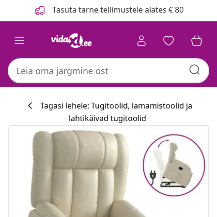
Eelmine
Järgmine
Tasuta tarne tellimustele alates € 80
Tagasi lehele: Tugitoolid, lamamistoolid ja
lahtikäivad tugitoolid
Köögikollektsi
#sharemevidaxl