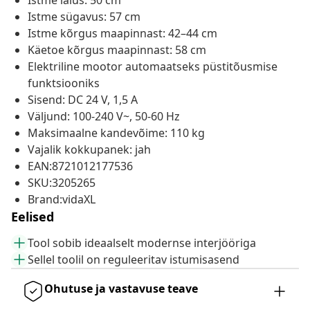
Istme laius: 50 cm
Istme sügavus: 57 cm
Istme kõrgus maapinnast: 42–44 cm
Käetoe kõrgus maapinnast: 58 cm
Elektriline mootor automaatseks püstitõusmise
funktsiooniks
Sisend: DC 24 V, 1,5 A
Väljund: 100-240 V~, 50-60 Hz
Maksimaalne kandevõime: 110 kg
Vajalik kokkupanek: jah
EAN:8721012177536
SKU:3205265
Brand:vidaXL
Eelised
Tool sobib ideaalselt modernse interjööriga
Sellel toolil on reguleeritav istumisasend
Ohutuse ja vastavuse teave