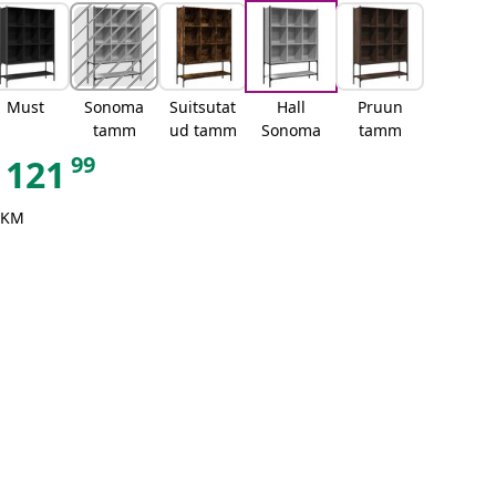
Must
Sonoma
Suitsutat
Hall
Pruun
tamm
ud tamm
Sonoma
tamm
99
121
 KM