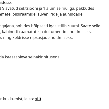
midesse.
 9 avatud sektsiooni ja 1 alumise riiuliga, pakkudes
semete, pildiraamide, suveniiride ja auhindade
ajana, sobides hõlpsasti igas stiilis ruumi. Saate selle
, kabinetti raamatute ja dokumentide hoidmiseks,
ning keldrisse nipsasjade hoidmiseks.
da kaasasoleva seinakinnitusega.
r kukkumist, leiate
siit