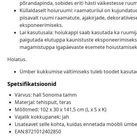
põrandapinda, sobides eriti hästi väikestesse ruu
Küllaldaselt hoiuruumi: raamaturiiul on kujundatud
piisavalt ruumi raamatute, ajakirjade, dekoratiive
eksponeerimiseks.
Lai kasutusala: hoiukappi saab kasutada ka ruumijag
paigutada elutuppa kaunistuste eksponeerimiseks
magamistuppa igapäevaste esemete hoiustamiseks 
Hoiatus.
Ümber kukkumise vältimiseks tuleb toodet kasuta
Spetsifikatsioonid
Värvus: hall Sonoma tamm
Materjal: tehispuit, teras
Mõõtmed: 102 x 30 x 141,5 cm (L x S x K)
Vajalik kokkupanek: jah
Lisateavet selle kohta, kuidas ennetada mööbli ümbe
EAN:8721012402850