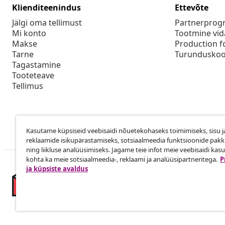
Klienditeenindus
Ettevõte
Jälgi oma tellimust
Partnerpro
Mi konto
Tootmine vid
Makse
Production f
Tarne
Turunduskoo
Tagastamine
Tooteteave
Tellimus
Kasutame küpsiseid veebisaidi nõuetekohaseks toimimiseks, sisu j
reklaamide isikupärastamiseks, sotsiaalmeedia funktsioonide pak
ning liikluse analüüsimiseks. Jagame teie infot meie veebisaidi kas
kohta ka meie sotsiaalmeedia-, reklaami ja analüüsipartneritega.
P
ja küpsiste avaldus