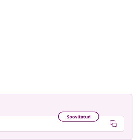
igrune
ud
Soovitatud