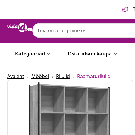
Eelmine
Järgmine
T
Kategooriad
Ostatubadekaupa
Avaleht
Mööbel
Riiulid
Raamaturiiulid