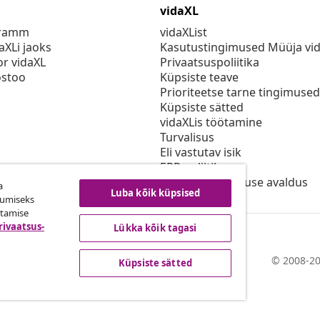
vidaXL
gramm
vidaXList
aXLi jaoks
Kasutustingimused Müüja vi
or vidaXL
Privaatsuspoliitika
stoo
Küpsiste teave
Prioriteetse tarne tingimused
Küpsiste sätted
vidaXLis töötamine
Turvalisus
Eli vastutav isik
EPR poliitika
Juurdepääsetavuse avaldus
a
Luba kõik küpsised
kumiseks
utamise
rivaatsus-
Lükka kõik tagasi
© 2008-20
Küpsiste sätted