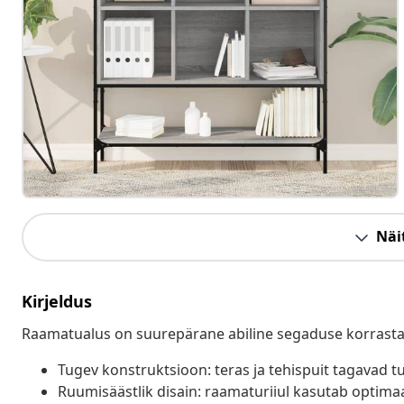
Näit
Kirjeldus
Raamatualus on suurepärane abiline segaduse korrastami
Tugev konstruktsioon: teras ja tehispuit tagavad 
Ruumisäästlik disain: raamaturiiul kasutab optimaa