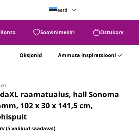
eesti
Konto
Soovinimekiri
Ostukorv
Oksjonid
Ammuta inspiratsiooni
daXL
idaXL raamatualus, hall Sonoma
amm, 102 x 30 x 141,5 cm,
ehispuit
rv
(5 valikud saadaval)