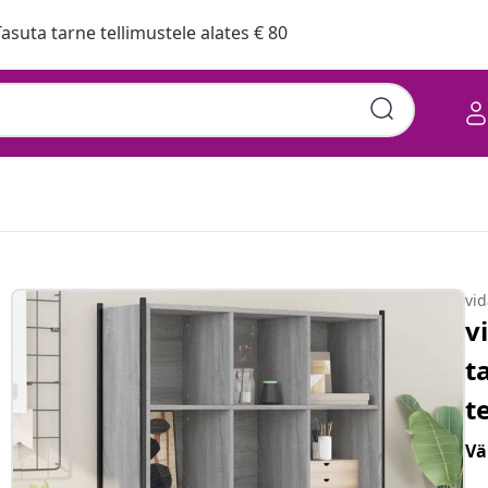
asuta tarne tellimustele alates € 80
vi
v
t
t
Vä