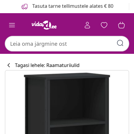
Eelmine
Järgmine
Tasuta tarne tellimustele alates € 80
Tagasi lehele: Raamaturiiulid
Köögikollektsi
#sharemevidaxl