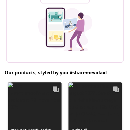
Our products, styled by you #sharemevidaxl