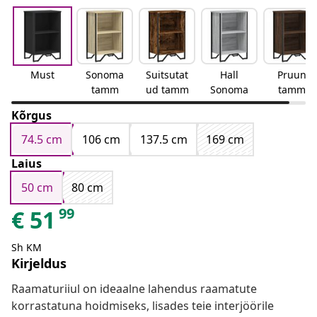
Must
Sonoma
Suitsutat
Hall
Pruun
tamm
ud tamm
Sonoma
tamm
Kõrgus
74.5 cm
106 cm
137.5 cm
169 cm
Laius
50 cm
80 cm
99
€
51
Sh KM
Kirjeldus
Raamaturiiul on ideaalne lahendus raamatute
korrastatuna hoidmiseks, lisades teie interjöörile