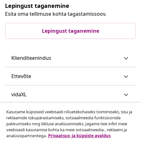
Lepingust taganemine
Esita oma tellimuse kohta tagastamissoov.
Lepingust taganemine
Klienditeenindus
Ettevõte
vidaXL
Kasutame küpsiseid veebisaidi nõuetekohaseks toimimiseks, sisu ja
Vaata rohkem
reklaamide isikupärastamiseks, sotsiaalmeedia funktsioonide
pakkumiseks ning liikluse analüüsimiseks. Jagame teie infot meie
veebisaidi kasutamise kohta ka meie sotsiaalmeedia-, reklaami ja
analüüsipartneritega.
Privaatsus- ja küpsiste avaldus