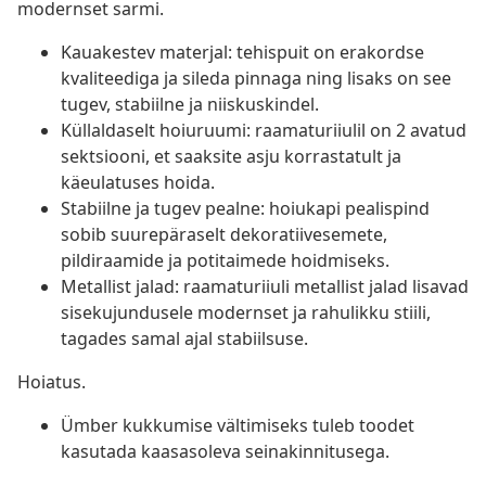
modernset sarmi.
Kauakestev materjal: tehispuit on erakordse
kvaliteediga ja sileda pinnaga ning lisaks on see
tugev, stabiilne ja niiskuskindel.
Küllaldaselt hoiuruumi: raamaturiiulil on 2 avatud
sektsiooni, et saaksite asju korrastatult ja
käeulatuses hoida.
Stabiilne ja tugev pealne: hoiukapi pealispind
sobib suurepäraselt dekoratiivesemete,
pildiraamide ja potitaimede hoidmiseks.
Metallist jalad: raamaturiiuli metallist jalad lisavad
sisekujundusele modernset ja rahulikku stiili,
tagades samal ajal stabiilsuse.
Hoiatus.
Ümber kukkumise vältimiseks tuleb toodet
kasutada kaasasoleva seinakinnitusega.