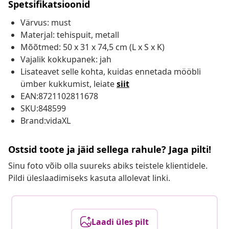
Spetsifikatsioonid
Värvus: must
Materjal: tehispuit, metall
Mõõtmed: 50 x 31 x 74,5 cm (L x S x K)
Vajalik kokkupanek: jah
Lisateavet selle kohta, kuidas ennetada mööbli
ümber kukkumist, leiate
siit
EAN:8721102811678
SKU:848599
Brand:vidaXL
Ostsid toote ja jäid sellega rahule? Jaga pilti!
Sinu foto võib olla suureks abiks teistele klientidele.
Pildi üleslaadimiseks kasuta allolevat linki.
Laadi üles pilt