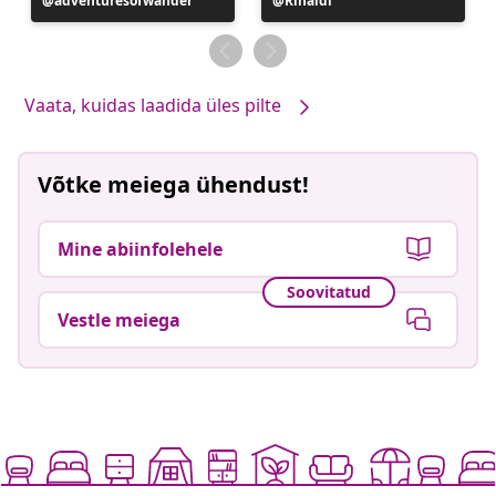
Postitus
adventuresofwander
Postitus
Rinaldi
avaldatud
avaldatud
Vaata, kuidas laadida üles pilte
Võtke meiega ühendust!
Mine abiinfolehele
Soovitatud
Vestle meiega