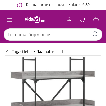
Eelmine
Järgmine
Tasuta tarne tellimustele alates € 80
Tagasi lehele: Raamaturiiulid
Köögikollektsi
#sharemevidaxl