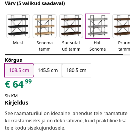
Värv
(5 valikud saadaval)
Must
Sonoma
Suitsutat
Hall
Pruun
tamm
ud tamm
Sonoma
tamm
Kõrgus
108.5 cm
145.5 cm
180.5 cm
99
€
64
Sh KM
Kirjeldus
See raamaturiiul on ideaalne lahendus teie raamatute
korrastamiseks ja on dekoratiivne, kuid praktiline lisa
teie kodu sisekujundusele.