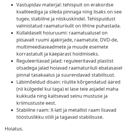
Vastupidav materjal: tehispuit on erakordse
kvaliteediga ja sileda pinnaga ning lisaks on see
tugev, stabiilne ja niiskuskindel. Tehispuidust
valmistatud raamaturiiulit on lihtne puhastada.
Küllaldaselt hoiuruumi: raamatualusel on
piisavalt ruumi ajakirjade, raamatute, DVD-de,
multimeediaseadmete ja muude esemete
korrastatult ja käepärast hoidmiseks.
Reguleeritavad jalad: reguleeritavad plastist
otsadega jalad hoiavad raamaturiiuli ebatasasel
pinnal tasakaalus ja suurendavad stabiilsust.
Läbimõeldud disain: riiulite kõrgendatud ääred
(nii külgedel kui taga) ei lase teie asjadel maha
kukkuda ning kaitsevad seinu mustuse ja
kriimustuste eest.
Stabiilne raam: X-latt ja metallist raam lisavad
tööstuslikku stiili ja tagavad stabiilsuse.
Hoiatus.