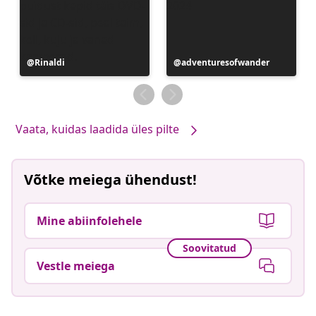
Postitus
Rinaldi
Postitus
adventuresofwander
avaldatud
avaldatud
Vaata, kuidas laadida üles pilte
Võtke meiega ühendust!
Mine abiinfolehele
Soovitatud
Vestle meiega