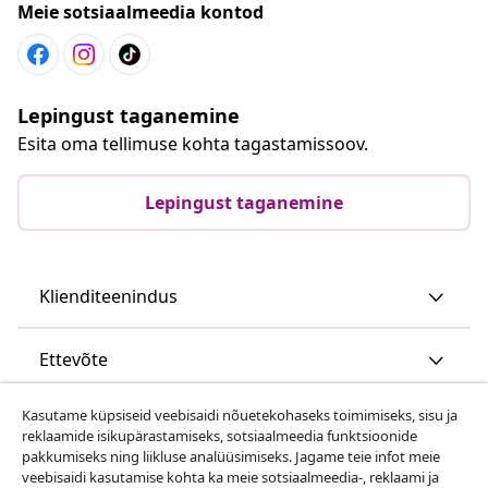
Meie sotsiaalmeedia kontod
Lepingust taganemine
Esita oma tellimuse kohta tagastamissoov.
Lepingust taganemine
Klienditeenindus
Ettevõte
Kasutame küpsiseid veebisaidi nõuetekohaseks toimimiseks, sisu ja
vidaXL
reklaamide isikupärastamiseks, sotsiaalmeedia funktsioonide
pakkumiseks ning liikluse analüüsimiseks. Jagame teie infot meie
veebisaidi kasutamise kohta ka meie sotsiaalmeedia-, reklaami ja
Vaata rohkem