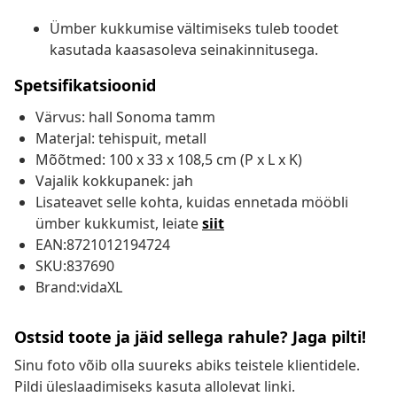
Ümber kukkumise vältimiseks tuleb toodet
kasutada kaasasoleva seinakinnitusega.
Spetsifikatsioonid
Värvus: hall Sonoma tamm
Materjal: tehispuit, metall
Mõõtmed: 100 x 33 x 108,5 cm (P x L x K)
Vajalik kokkupanek: jah
Lisateavet selle kohta, kuidas ennetada mööbli
ümber kukkumist, leiate
siit
EAN:8721012194724
SKU:837690
Brand:vidaXL
Ostsid toote ja jäid sellega rahule? Jaga pilti!
Sinu foto võib olla suureks abiks teistele klientidele.
Pildi üleslaadimiseks kasuta allolevat linki.