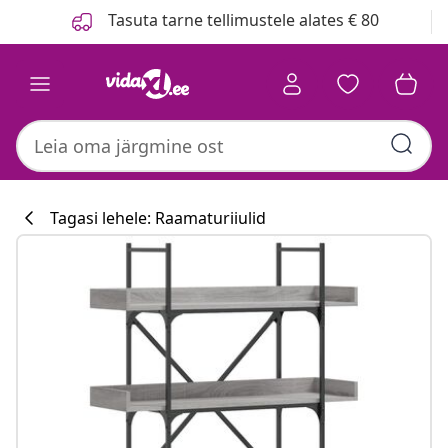
Eelmine
Järgmine
Tasuta tarne tellimustele alates € 80
Tagasi lehele: Raamaturiiulid
Köögikollektsi
#sharemevidaxl