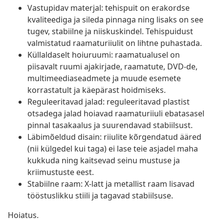
Vastupidav materjal: tehispuit on erakordse
kvaliteediga ja sileda pinnaga ning lisaks on see
tugev, stabiilne ja niiskuskindel. Tehispuidust
valmistatud raamaturiiulit on lihtne puhastada.
Küllaldaselt hoiuruumi: raamatualusel on
piisavalt ruumi ajakirjade, raamatute, DVD-de,
multimeediaseadmete ja muude esemete
korrastatult ja käepärast hoidmiseks.
Reguleeritavad jalad: reguleeritavad plastist
otsadega jalad hoiavad raamaturiiuli ebatasasel
pinnal tasakaalus ja suurendavad stabiilsust.
Läbimõeldud disain: riiulite kõrgendatud ääred
(nii külgedel kui taga) ei lase teie asjadel maha
kukkuda ning kaitsevad seinu mustuse ja
kriimustuste eest.
Stabiilne raam: X-latt ja metallist raam lisavad
tööstuslikku stiili ja tagavad stabiilsuse.
Hoiatus.