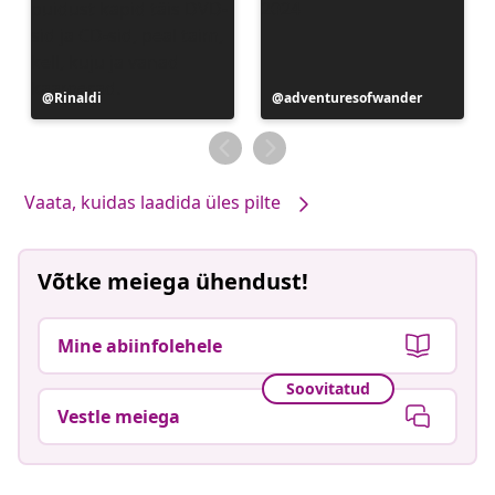
Postitus
Rinaldi
Postitus
adventuresofwander
avaldatud
avaldatud
Vaata, kuidas laadida üles pilte
Võtke meiega ühendust!
Mine abiinfolehele
Soovitatud
Vestle meiega