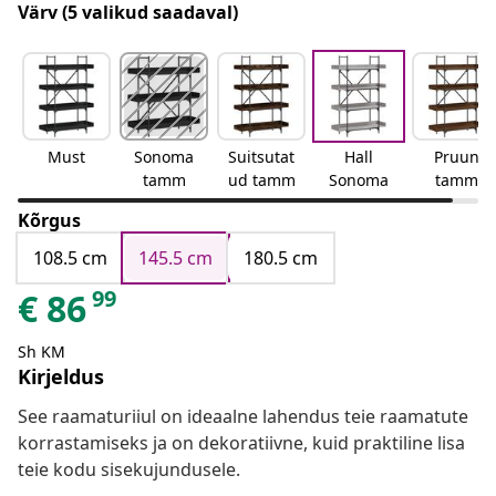
Värv
(5 valikud saadaval)
Must
Sonoma
Suitsutat
Hall
Pruun
tamm
ud tamm
Sonoma
tamm
Kõrgus
108.5 cm
145.5 cm
180.5 cm
99
€
86
Sh KM
Kirjeldus
See raamaturiiul on ideaalne lahendus teie raamatute
korrastamiseks ja on dekoratiivne, kuid praktiline lisa
teie kodu sisekujundusele.