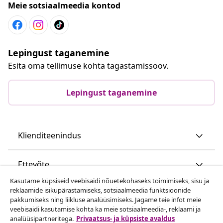
Meie sotsiaalmeedia kontod
Lepingust taganemine
Esita oma tellimuse kohta tagastamissoov.
Lepingust taganemine
Klienditeenindus
Ettevõte
Kasutame küpsiseid veebisaidi nõuetekohaseks toimimiseks, sisu ja
reklaamide isikupärastamiseks, sotsiaalmeedia funktsioonide
vidaXL
pakkumiseks ning liikluse analüüsimiseks. Jagame teie infot meie
veebisaidi kasutamise kohta ka meie sotsiaalmeedia-, reklaami ja
analüüsipartneritega.
Privaatsus- ja küpsiste avaldus
Vaata rohkem