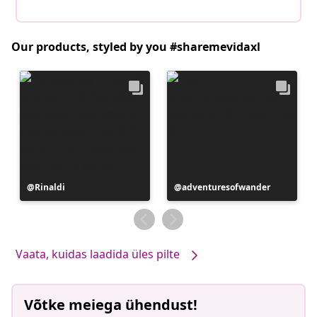
Our products, styled by you #sharemevidaxl
Postitus
Rinaldi
Postitus
adventuresofwander
avaldatud
avaldatud
Vaata, kuidas laadida üles pilte
Võtke meiega ühendust!