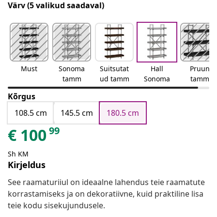
Värv
(5 valikud saadaval)
Must
Sonoma
Suitsutat
Hall
Pruun
tamm
ud tamm
Sonoma
tamm
Kõrgus
108.5 cm
145.5 cm
180.5 cm
99
€
100
Sh KM
Kirjeldus
See raamaturiiul on ideaalne lahendus teie raamatute
korrastamiseks ja on dekoratiivne, kuid praktiline lisa
teie kodu sisekujundusele.