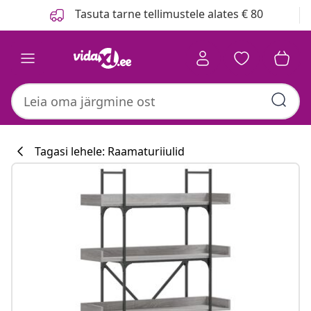
Eelmine
Järgmine
Tasuta tarne tellimustele alates € 80
Tagasi lehele: Raamaturiiulid
Köögikollektsi
#sharemevidaxl