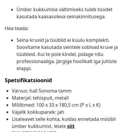
Ümber kukkumise vältimiseks tuleb toodet
kasutada kaasasoleva seinakinnitusega.
Hea teada:
Seina kruvid ja tüüblid ei kuulu komplekti.
Soovitame kasutada seintele sobivad kruve ja
tüübleid. Kui te pole kindel, pidage nõu
professionaaliga. Järgige hoolikalt iga juhiste
etappi.
Spetsifikatsioonid
Värvus: hall Sonoma tamm
Materjal: tehispuit, metall
Mõõtmed: 100 x 33 x 180,5 cm (P x L x K)
Vajalik kokkupanek: jah
Lisateavet selle kohta, kuidas ennetada mööbli
ümber kukkumist, leiate
siit