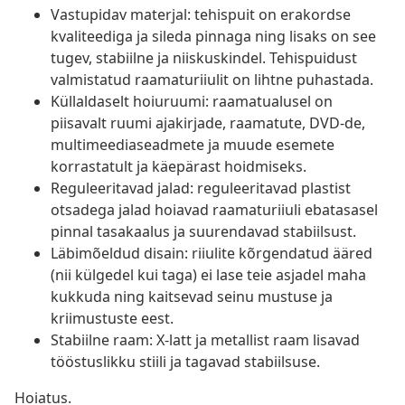
Vastupidav materjal: tehispuit on erakordse
kvaliteediga ja sileda pinnaga ning lisaks on see
tugev, stabiilne ja niiskuskindel. Tehispuidust
valmistatud raamaturiiulit on lihtne puhastada.
Küllaldaselt hoiuruumi: raamatualusel on
piisavalt ruumi ajakirjade, raamatute, DVD-de,
multimeediaseadmete ja muude esemete
korrastatult ja käepärast hoidmiseks.
Reguleeritavad jalad: reguleeritavad plastist
otsadega jalad hoiavad raamaturiiuli ebatasasel
pinnal tasakaalus ja suurendavad stabiilsust.
Läbimõeldud disain: riiulite kõrgendatud ääred
(nii külgedel kui taga) ei lase teie asjadel maha
kukkuda ning kaitsevad seinu mustuse ja
kriimustuste eest.
Stabiilne raam: X-latt ja metallist raam lisavad
tööstuslikku stiili ja tagavad stabiilsuse.
Hoiatus.