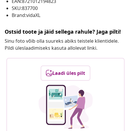
EAN:8721012194823
SKU:837700
Brand:vidaXL
Ostsid toote ja jäid sellega rahule? Jaga pilti!
Sinu foto võib olla suureks abiks teistele klientidele.
Pildi üleslaadimiseks kasuta allolevat linki.
Laadi üles pilt