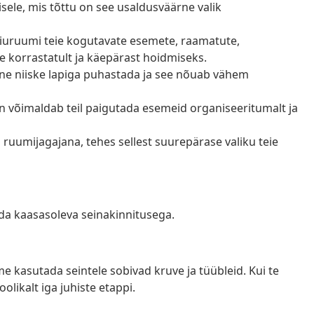
sele, mis tõttu on see usaldusväärne valik
oiuruumi teie kogutavate esemete, raamatute,
te korrastatult ja käepärast hoidmiseks.
htne niiske lapiga puhastada ja see nõuab vähem
in võimaldab teil paigutada esemeid organiseeritumalt ja
ruumijagajana, tehes sellest suurepärase valiku teie
da kaasasoleva seinakinnitusega.
me kasutada seintele sobivad kruve ja tüübleid. Kui te
olikalt iga juhiste etappi.