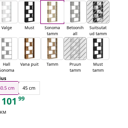
Valge
Must
Sonoma
Betoonih
Suitsutat
tamm
all
ud tamm
Hall
Vana puit
Tamm
Pruun
Must
Sonoma
tamm
tamm
ius
80.5 cm
45 cm
99
101
 KM