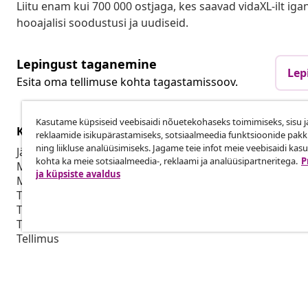
Liitu enam kui 700 000 ostjaga, kes saavad vidaXL-ilt ig
hooajalisi soodustusi ja uudiseid.
Lepingust taganemine
Lep
Esita oma tellimuse kohta tagastamissoov.
Kasutame küpsiseid veebisaidi nõuetekohaseks toimimiseks, sisu j
Klienditeenindus
Ettevõte
reklaamide isikupärastamiseks, sotsiaalmeedia funktsioonide pak
ning liikluse analüüsimiseks. Jagame teie infot meie veebisaidi kas
Jälgi oma tellimust
Partnerpro
kohta ka meie sotsiaalmeedia-, reklaami ja analüüsipartneritega.
P
Mi konto
Tootmine vid
ja küpsiste avaldus
Makse
Production f
Tarne
Turunduskoo
Tagastamine
Tooteteave
Tellimus