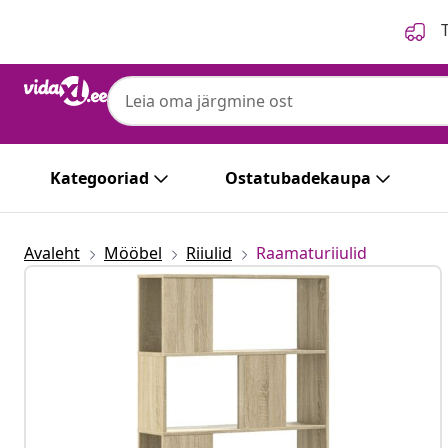
Eelmine
Järgmine
T
Kategooriad
Ostatubadekaupa
Avaleht
Mööbel
Riiulid
Raamaturiiulid