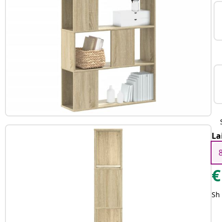
La
€
Sh