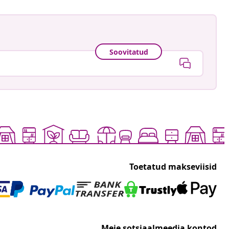
Soovitatud
Toetatud makseviisid
Meie sotsiaalmeedia kontod