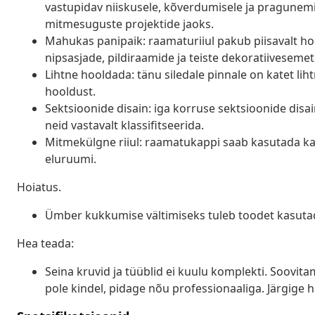
vastupidav niiskusele, kõverdumisele ja pragunemi
mitmesuguste projektide jaoks.
Mahukas panipaik: raamaturiiul pakub piisavalt h
nipsasjade, pildiraamide ja teiste dekoratiiveseme
Lihtne hooldada: tänu siledale pinnale on katet li
hooldust.
Sektsioonide disain: iga korruse sektsioonide disa
neid vastavalt klassifitseerida.
Mitmekülgne riiul: raamatukappi saab kasutada ka 
eluruumi.
Hoiatus.
Ümber kukkumise vältimiseks tuleb toodet kasuta
Hea teada:
Seina kruvid ja tüüblid ei kuulu komplekti. Soovita
pole kindel, pidage nõu professionaaliga. Järgige ho