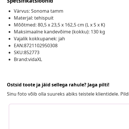
Spetsifikatsioonid
Värvus: Sonoma tamm
Materjal: tehispuit
Mõõtmed: 80,5 x 23,5 x 162,5 cm (L x S x K)
Maksimaalne kandevõime (kokku): 130 kg
Vajalik kokkupanek: jah
EAN:8721102950308
SKU:852773
Brand:vidaXL
Ostsid toote ja jäid sellega rahule? Jaga pilti!
Sinu foto võib olla suureks abiks teistele klientidele. Pild