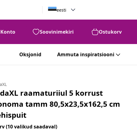
eesti
Konto
Soovinimekiri
Ostukorv
Oksjonid
Ammuta inspiratsiooni
daXL
idaXL raamaturiiul 5 korrust
onoma tamm 80,5x23,5x162,5 cm
ehispuit
rv
(10 valikud saadaval)