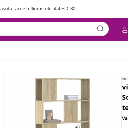
asuta tarne tellimustele alates € 80
vi
v
S
t
Vä