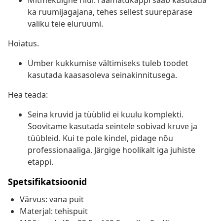
Mitmekülgne riiul: raamatukappi saab kasutada
ka ruumijagajana, tehes sellest suurepärase
valiku teie eluruumi.
Hoiatus.
Ümber kukkumise vältimiseks tuleb toodet
kasutada kaasasoleva seinakinnitusega.
Hea teada:
Seina kruvid ja tüüblid ei kuulu komplekti.
Soovitame kasutada seintele sobivad kruve ja
tüübleid. Kui te pole kindel, pidage nõu
professionaaliga. Järgige hoolikalt iga juhiste
etappi.
Spetsifikatsioonid
Värvus: vana puit
Materjal: tehispuit