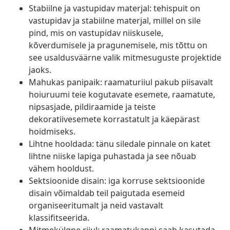
Stabiilne ja vastupidav materjal: tehispuit on
vastupidav ja stabiilne materjal, millel on sile
pind, mis on vastupidav niiskusele,
kõverdumisele ja pragunemisele, mis tõttu on
see usaldusväärne valik mitmesuguste projektide
jaoks.
Mahukas panipaik: raamaturiiul pakub piisavalt
hoiuruumi teie kogutavate esemete, raamatute,
nipsasjade, pildiraamide ja teiste
dekoratiivesemete korrastatult ja käepärast
hoidmiseks.
Lihtne hooldada: tänu siledale pinnale on katet
lihtne niiske lapiga puhastada ja see nõuab
vähem hooldust.
Sektsioonide disain: iga korruse sektsioonide
disain võimaldab teil paigutada esemeid
organiseeritumalt ja neid vastavalt
klassifitseerida.