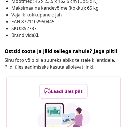
Mõõtmed: 45 x 23,5 x 162,5 cm (L x S x K)
Maksimaalne kandevõime (kokku): 65 kg
Vajalik kokkupanek: jah
EAN:8721102950445
SKU:852787
Brand:vidaXL
Ostsid toote ja jäid sellega rahule? Jaga pilti!
Sinu foto võib olla suureks abiks teistele klientidele.
Pildi üleslaadimiseks kasuta allolevat linki.
Laadi üles pilt