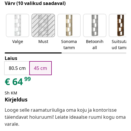
Värv
(10 valikud saadaval)
Valge
Must
Sonoma
Betoonih
Suitsutat
tamm
all
ud tamm
Laius
80.5 cm
45 cm
99
€
64
Sh KM
Kirjeldus
Looge selle raamaturiiuliga oma koju ja kontorisse
täiendavat hoiuruumi! Leiate ideaalse ruumi kogu oma
varale.