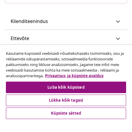
Klienditeenindus
Ettevõte
Kasutame küpsiseid veebisaidi nõuetekohaseks toimimiseks, sisu ja
vidaXL
reklaamide isikupärastamiseks, sotsiaalmeedia funktsioonide
pakkumiseks ning liikluse analüüsimiseks. Jagame teie infot meie
veebisaidi kasutamise kohta ka meie sotsiaalmeedia-, reklaami ja
Vaata rohkem
analüüsipartneritega.
Privaatsus- ja küpsiste avaldus
Luba kõik küpsised
Lükka kõik tagasi
Küpsiste sätted
© 2008-2026 vidaXL www.vidaxl.ee on vidaXL Marketplace
Europe B.V. veebileht