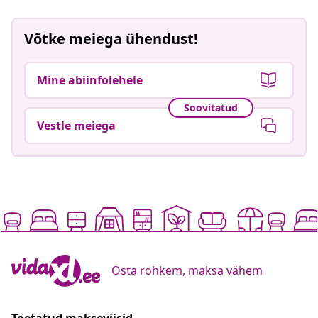
Võtke meiega ühendust!
Mine abiinfolehele
Soovitatud
Vestle meiega
Osta rohkem, maksa vähem
Toetatud makseviisid