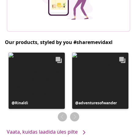
Our products, styled by you #sharemevidaxl
Postitus
Rinaldi
Postitus
adventuresofwander
avaldatud
avaldatud
Vaata, kuidas laadida üles pilte