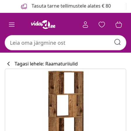
Eelmine
Järgmine
Tasuta tarne tellimustele alates € 80
Tagasi lehele: Raamaturiiulid
Köögikollektsi
#sharemevidaxl