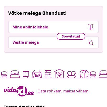
Võtke meiega ühendust!
Mine abiinfolehele
Soovitatud
Vestle meiega
Osta rohkem, maksa vähem
Toetatud makseviisid