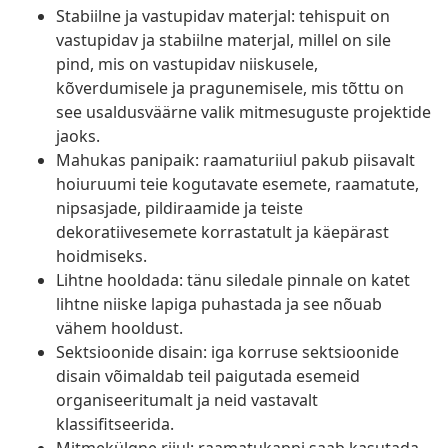
Stabiilne ja vastupidav materjal: tehispuit on
vastupidav ja stabiilne materjal, millel on sile
pind, mis on vastupidav niiskusele,
kõverdumisele ja pragunemisele, mis tõttu on
see usaldusväärne valik mitmesuguste projektide
jaoks.
Mahukas panipaik: raamaturiiul pakub piisavalt
hoiuruumi teie kogutavate esemete, raamatute,
nipsasjade, pildiraamide ja teiste
dekoratiivesemete korrastatult ja käepärast
hoidmiseks.
Lihtne hooldada: tänu siledale pinnale on katet
lihtne niiske lapiga puhastada ja see nõuab
vähem hooldust.
Sektsioonide disain: iga korruse sektsioonide
disain võimaldab teil paigutada esemeid
organiseeritumalt ja neid vastavalt
klassifitseerida.