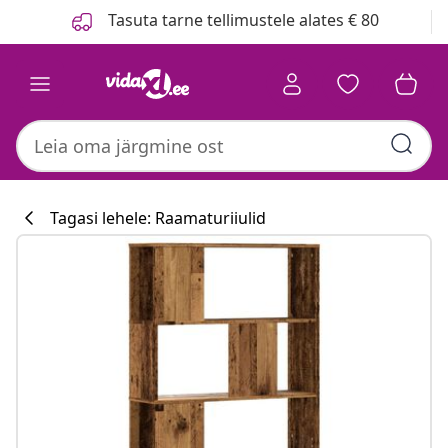
Eelmine
Järgmine
Tasuta tarne tellimustele alates € 80
Tagasi lehele: Raamaturiiulid
Köögikollektsi
#sharemevidaxl