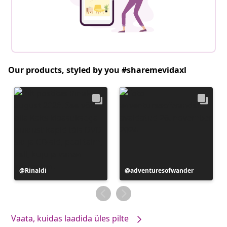
Our products, styled by you #sharemevidaxl
Postitus
Rinaldi
Postitus
adventuresofwander
avaldatud
avaldatud
Vaata, kuidas laadida üles pilte