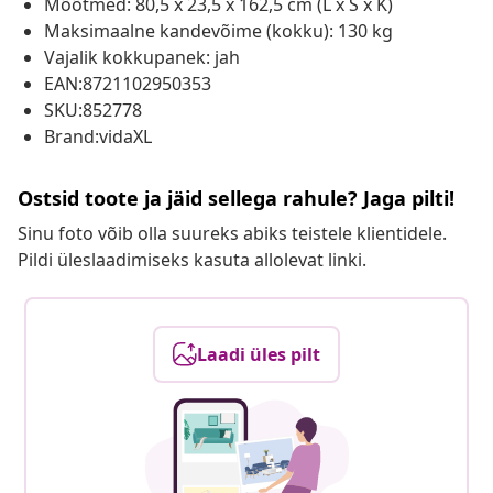
Mõõtmed: 80,5 x 23,5 x 162,5 cm (L x S x K)
Maksimaalne kandevõime (kokku): 130 kg
Vajalik kokkupanek: jah
EAN:8721102950353
SKU:852778
Brand:vidaXL
Ostsid toote ja jäid sellega rahule? Jaga pilti!
Sinu foto võib olla suureks abiks teistele klientidele.
Pildi üleslaadimiseks kasuta allolevat linki.
Laadi üles pilt