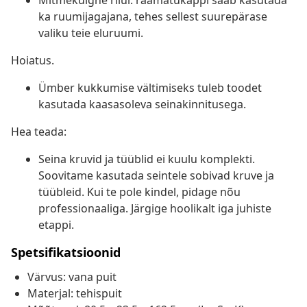
Mitmekülgne riiul: raamatukappi saab kasutada
ka ruumijagajana, tehes sellest suurepärase
valiku teie eluruumi.
Hoiatus.
Ümber kukkumise vältimiseks tuleb toodet
kasutada kaasasoleva seinakinnitusega.
Hea teada:
Seina kruvid ja tüüblid ei kuulu komplekti.
Soovitame kasutada seintele sobivad kruve ja
tüübleid. Kui te pole kindel, pidage nõu
professionaaliga. Järgige hoolikalt iga juhiste
etappi.
Spetsifikatsioonid
Värvus: vana puit
Materjal: tehispuit