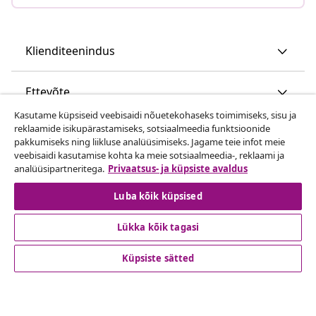
Klienditeenindus
Ettevõte
Kasutame küpsiseid veebisaidi nõuetekohaseks toimimiseks, sisu ja
reklaamide isikupärastamiseks, sotsiaalmeedia funktsioonide
vidaXL
pakkumiseks ning liikluse analüüsimiseks. Jagame teie infot meie
veebisaidi kasutamise kohta ka meie sotsiaalmeedia-, reklaami ja
analüüsipartneritega.
Privaatsus- ja küpsiste avaldus
Vaata rohkem
Luba kõik küpsised
Lükka kõik tagasi
Küpsiste sätted
© 2008-2026 vidaXL www.vidaxl.ee on vidaXL Marketplace
Europe B.V. veebileht