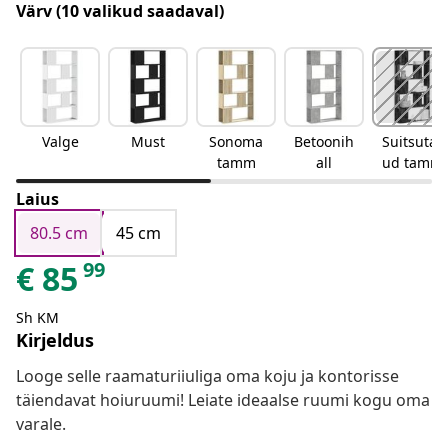
Värv
(10 valikud saadaval)
Valge
Must
Sonoma
Betoonih
Suitsutat
tamm
all
ud tamm
Laius
80.5 cm
45 cm
99
€
85
Sh KM
Kirjeldus
Looge selle raamaturiiuliga oma koju ja kontorisse
täiendavat hoiuruumi! Leiate ideaalse ruumi kogu oma
varale.