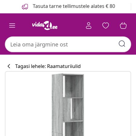
Eelmine
Järgmine
Tasuta tarne tellimustele alates € 80
Tagasi lehele: Raamaturiiulid
Köögikollektsi
#sharemevidaxl