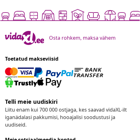
Osta rohkem, maksa vähem
Toetatud makseviisid
Telli meie uudiskiri
Liitu enam kui 700 000 ostjaga, kes saavad vidaXL-ilt
iganädalasi pakkumisi, hooajalisi soodustusi ja
uudiseid.
Meie sotsiaalmeedia kontod