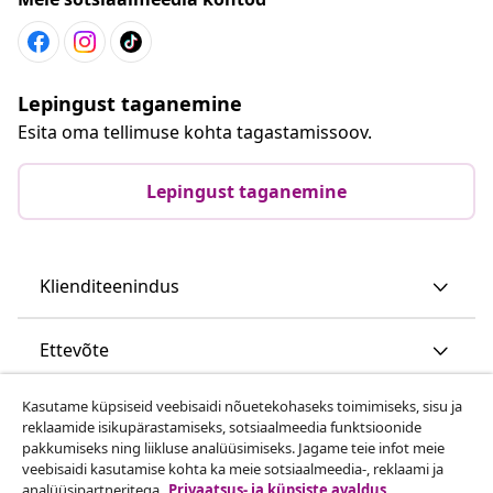
Lepingust taganemine
Esita oma tellimuse kohta tagastamissoov.
Lepingust taganemine
Klienditeenindus
Ettevõte
Kasutame küpsiseid veebisaidi nõuetekohaseks toimimiseks, sisu ja
vidaXL
reklaamide isikupärastamiseks, sotsiaalmeedia funktsioonide
pakkumiseks ning liikluse analüüsimiseks. Jagame teie infot meie
veebisaidi kasutamise kohta ka meie sotsiaalmeedia-, reklaami ja
Vaata rohkem
analüüsipartneritega.
Privaatsus- ja küpsiste avaldus