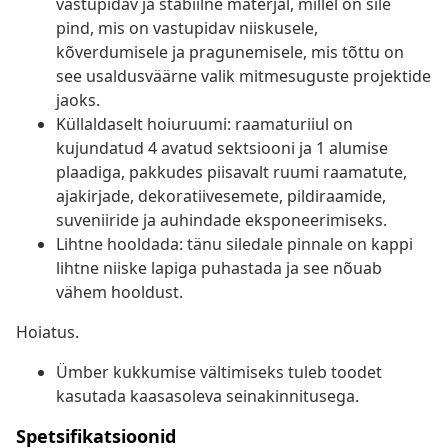
vastupidav ja stabiilne materjal, millel on sile
pind, mis on vastupidav niiskusele,
kõverdumisele ja pragunemisele, mis tõttu on
see usaldusväärne valik mitmesuguste projektide
jaoks.
Küllaldaselt hoiuruumi: raamaturiiul on
kujundatud 4 avatud sektsiooni ja 1 alumise
plaadiga, pakkudes piisavalt ruumi raamatute,
ajakirjade, dekoratiivesemete, pildiraamide,
suveniiride ja auhindade eksponeerimiseks.
Lihtne hooldada: tänu siledale pinnale on kappi
lihtne niiske lapiga puhastada ja see nõuab
vähem hooldust.
Hoiatus.
Ümber kukkumise vältimiseks tuleb toodet
kasutada kaasasoleva seinakinnitusega.
Spetsifikatsioonid