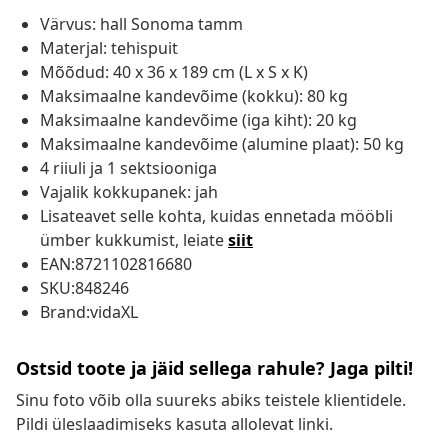
Värvus: hall Sonoma tamm
Materjal: tehispuit
Mõõdud: 40 x 36 x 189 cm (L x S x K)
Maksimaalne kandevõime (kokku): 80 kg
Maksimaalne kandevõime (iga kiht): 20 kg
Maksimaalne kandevõime (alumine plaat): 50 kg
4 riiuli ja 1 sektsiooniga
Vajalik kokkupanek: jah
Lisateavet selle kohta, kuidas ennetada mööbli
ümber kukkumist, leiate
siit
EAN:8721102816680
SKU:848246
Brand:vidaXL
Ostsid toote ja jäid sellega rahule? Jaga pilti!
Sinu foto võib olla suureks abiks teistele klientidele.
Pildi üleslaadimiseks kasuta allolevat linki.