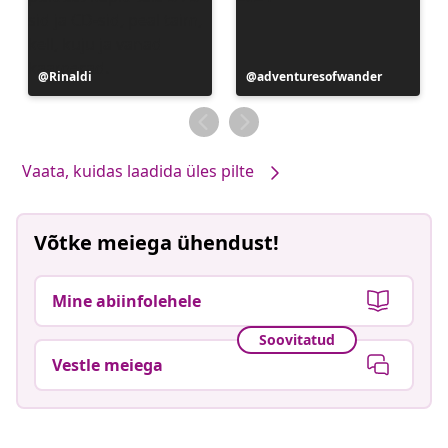
Postitus
Rinaldi
Postitus
adventuresofwander
avaldatud
avaldatud
Vaata, kuidas laadida üles pilte
Võtke meiega ühendust!
Mine abiinfolehele
Soovitatud
Vestle meiega