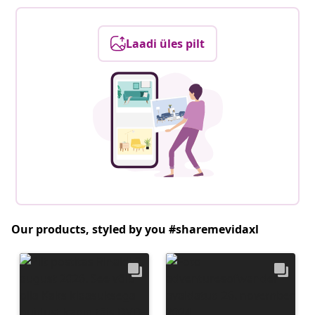
Laadi üles pilt
Our products, styled by you #sharemevidaxl