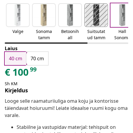
Valge
Sonoma
Betoonih
Suitsutat
Hall
tamm
all
ud tamm
Sonoma
Laius
40 cm
70 cm
99
€
100
Sh KM
Kirjeldus
Looge selle raamaturiiuliga oma koju ja kontorisse
täiendavat hoiuruumi! Leiate ideaalse ruumi kogu oma
varale.
Stabiilne ja vastupidav materjal: tehispuit on