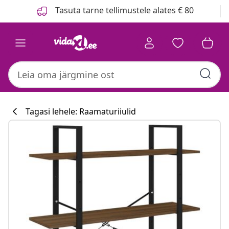
Eelmine
Järgmine
Tasuta tarne tellimustele alates € 80
Tagasi lehele: Raamaturiiulid
Köögikollektsi
#sharemevidaxl