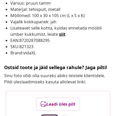
Värvus: pruun tamm
Materjal: tehispuit, metall
Mõõtmed: 100 x 30 x 105 cm (L x S x K)
Vajalik kokkupanek: jah
Lisateavet selle kohta, kuidas ennetada mööbli
ümber kukkumist, leiate
siit
EAN:8720287088295
SKU:821323
Brand:vidaXL
Ostsid toote ja jäid sellega rahule? Jaga pilti!
Sinu foto võib olla suureks abiks teistele klientidele.
Pildi üleslaadimiseks kasuta allolevat linki.
Laadi üles pilt