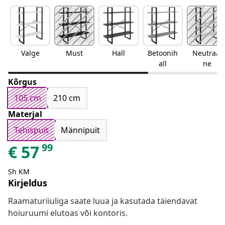
Valge
Must
Hall
Betoonih
Neutraal
all
ne
Kõrgus
105 cm
210 cm
Materjal
Tehispuit
Männipuit
99
€
57
Sh KM
Kirjeldus
Raamaturiiuliga saate luua ja kasutada täiendavat
hoiuruumi elutoas või kontoris.