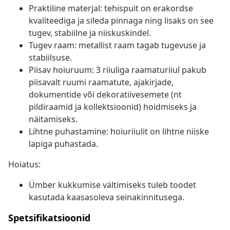
Praktiline materjal: tehispuit on erakordse
kvaliteediga ja sileda pinnaga ning lisaks on see
tugev, stabiilne ja niiskuskindel.
Tugev raam: metallist raam tagab tugevuse ja
stabiilsuse.
Piisav hoiuruum: 3 riiuliga raamaturiiul pakub
piisavalt ruumi raamatute, ajakirjade,
dokumentide või dekoratiivesemete (nt
pildiraamid ja kollektsioonid) hoidmiseks ja
näitamiseks.
Lihtne puhastamine: hoiuriiulit on lihtne niiske
lapiga puhastada.
Hoiatus:
Ümber kukkumise vältimiseks tuleb toodet
kasutada kaasasoleva seinakinnitusega.
Spetsifikatsioonid