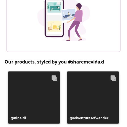
Our products, styled by you #sharemevidaxl
Postitus
Rinaldi
Postitus
adventuresofwander
avaldatud
avaldatud