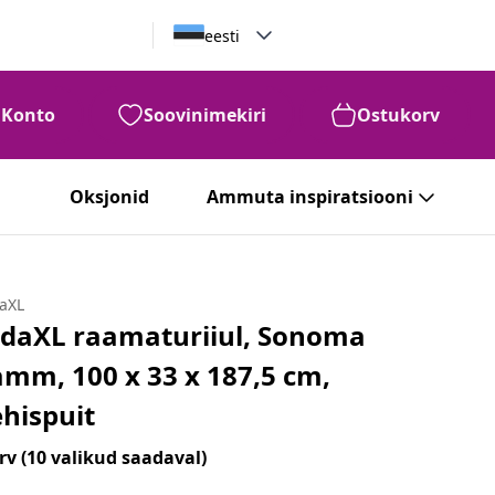
eesti
Konto
Soovinimekiri
Ostukorv
Oksjonid
Ammuta inspiratsiooni
daXL
idaXL raamaturiiul, Sonoma
amm, 100 x 33 x 187,5 cm,
ehispuit
rv
(10 valikud saadaval)