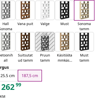
Hall
Vana puit
Valge
Must
Sonoma
Sonoma
tamm
Betoonih
Suitsutat
Pruun
Käsitööta
Must
all
ud tamm
tamm
mmkäsit
tamm
öötamm
rgus
125.5 cm
187,5 cm
99
262
 KM