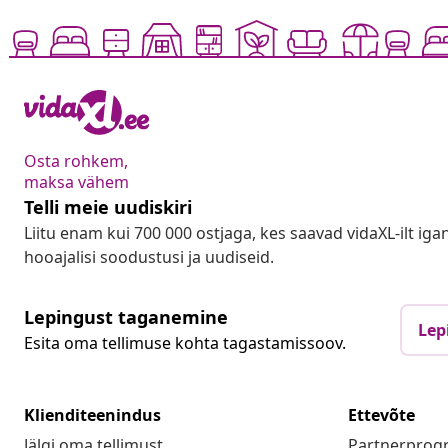
Osta rohkem,
maksa vähem
Telli meie uudiskiri
Liitu enam kui 700 000 ostjaga, kes saavad vidaXL-ilt ig
hooajalisi soodustusi ja uudiseid.
Lepingust taganemine
Lep
Esita oma tellimuse kohta tagastamissoov.
Klienditeenindus
Ettevõte
Jälgi oma tellimust
Partnerpro