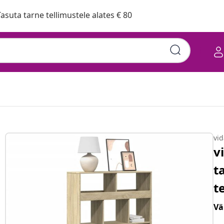
asuta tarne tellimustele alates € 80
vi
v
t
t
Vä