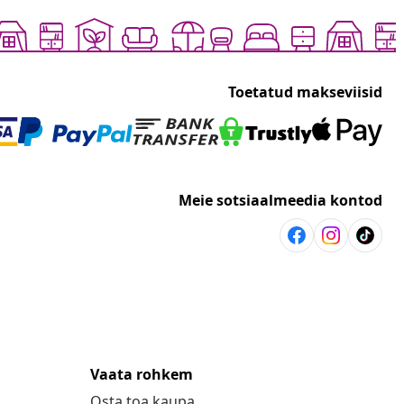
Toetatud makseviisid
Meie sotsiaalmeedia kontod
Vaata rohkem
Osta toa kaupa