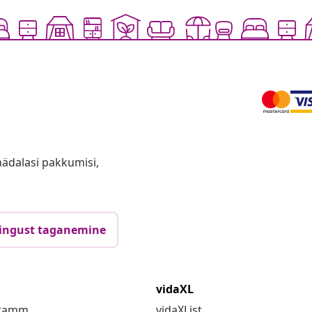
anädalasi pakkumisi,
ingust taganemine
vidaXL
gramm
vidaXList