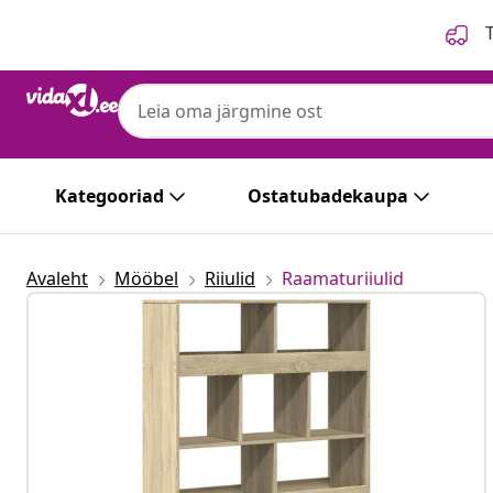
Eelmine
Järgmine
T
Kategooriad
Ostatubadekaupa
Avaleht
Mööbel
Riiulid
Raamaturiiulid