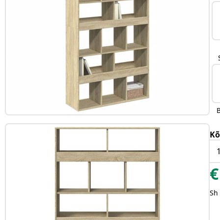
Kõ
€
Sh