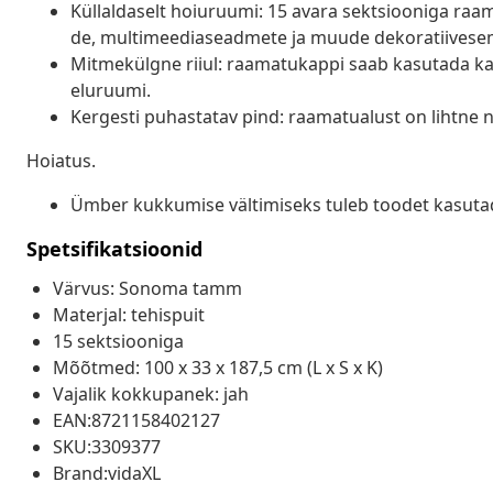
Küllaldaselt hoiuruumi: 15 avara sektsiooniga raam
de, multimeediaseadmete ja muude dekoratiiveseme
Mitmekülgne riiul: raamatukappi saab kasutada ka 
eluruumi.
Kergesti puhastatav pind: raamatualust on lihtne n
Hoiatus.
Ümber kukkumise vältimiseks tuleb toodet kasutada
Spetsifikatsioonid
Värvus: Sonoma tamm
Materjal: tehispuit
15 sektsiooniga
Mõõtmed: 100 x 33 x 187,5 cm (L x S x K)
Vajalik kokkupanek: jah
EAN:8721158402127
SKU:3309377
Brand:vidaXL