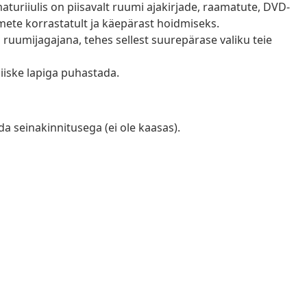
aturiiulis on piisavalt ruumi ajakirjade, raamatute, DVD-
te korrastatult ja käepärast hoidmiseks.
ruumijagajana, tehes sellest suurepärase valiku teie
iiske lapiga puhastada.
 seinakinnitusega (ei ole kaasas).