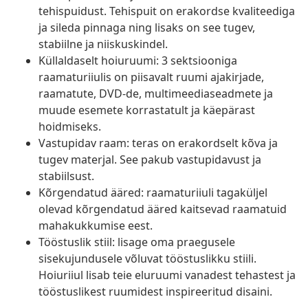
tehispuidust. Tehispuit on erakordse kvaliteediga
ja sileda pinnaga ning lisaks on see tugev,
stabiilne ja niiskuskindel.
Küllaldaselt hoiuruumi: 3 sektsiooniga
raamaturiiulis on piisavalt ruumi ajakirjade,
raamatute, DVD-de, multimeediaseadmete ja
muude esemete korrastatult ja käepärast
hoidmiseks.
Vastupidav raam: teras on erakordselt kõva ja
tugev materjal. See pakub vastupidavust ja
stabiilsust.
Kõrgendatud ääred: raamaturiiuli tagaküljel
olevad kõrgendatud ääred kaitsevad raamatuid
mahakukkumise eest.
Tööstuslik stiil: lisage oma praegusele
sisekujundusele võluvat tööstuslikku stiili.
Hoiuriiul lisab teie eluruumi vanadest tehastest ja
tööstuslikest ruumidest inspireeritud disaini.