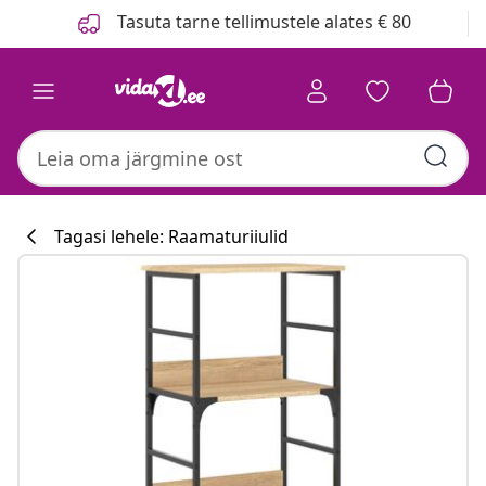
Eelmine
Järgmine
Tasuta tarne tellimustele alates € 80
Tagasi lehele: Raamaturiiulid
Köögikollektsi
#sharemevidaxl