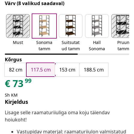
Värv
(8 valikud saadaval)
Must
Sonoma
Suitsutat
Hall
Pruun
tamm
ud tamm
Sonoma
tamm
Kõrgus
82 cm
117.5 cm
153 cm
188.5 cm
99
€
73
Sh KM
Kirjeldus
Lisage selle raamaturiiuliga oma koju täiendav
hoiukoht!
Vastupidav materjal: raamaturiiulon valmistatud