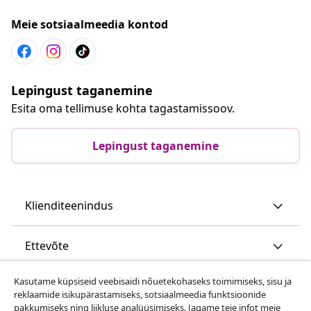
Meie sotsiaalmeedia kontod
Lepingust taganemine
Esita oma tellimuse kohta tagastamissoov.
Lepingust taganemine
Klienditeenindus
Ettevõte
Kasutame küpsiseid veebisaidi nõuetekohaseks toimimiseks, sisu ja
vidaXL
reklaamide isikupärastamiseks, sotsiaalmeedia funktsioonide
pakkumiseks ning liikluse analüüsimiseks. Jagame teie infot meie