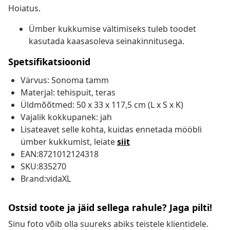
Hoiatus.
Ümber kukkumise vältimiseks tuleb toodet
kasutada kaasasoleva seinakinnitusega.
Spetsifikatsioonid
Värvus: Sonoma tamm
Materjal: tehispuit, teras
Üldmõõtmed: 50 x 33 x 117,5 cm (L x S x K)
Vajalik kokkupanek: jah
Lisateavet selle kohta, kuidas ennetada mööbli
ümber kukkumist, leiate
siit
EAN:8721012124318
SKU:835270
Brand:vidaXL
Ostsid toote ja jäid sellega rahule? Jaga pilti!
Sinu foto võib olla suureks abiks teistele klientidele.