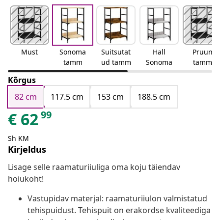
Must
Sonoma
Suitsutat
Hall
Pruun
tamm
ud tamm
Sonoma
tamm
Kõrgus
82 cm
117.5 cm
153 cm
188.5 cm
99
€
62
Sh KM
Kirjeldus
Lisage selle raamaturiiuliga oma koju täiendav
hoiukoht!
Vastupidav materjal: raamaturiiulon valmistatud
tehispuidust. Tehispuit on erakordse kvaliteediga