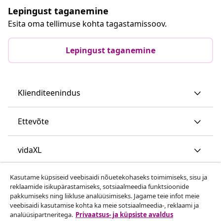
Lepingust taganemine
Esita oma tellimuse kohta tagastamissoov.
Lepingust taganemine
Klienditeenindus
Ettevõte
vidaXL
Kasutame küpsiseid veebisaidi nõuetekohaseks toimimiseks, sisu ja
Vaata rohkem
reklaamide isikupärastamiseks, sotsiaalmeedia funktsioonide
pakkumiseks ning liikluse analüüsimiseks. Jagame teie infot meie
veebisaidi kasutamise kohta ka meie sotsiaalmeedia-, reklaami ja
analüüsipartneritega.
Privaatsus- ja küpsiste avaldus