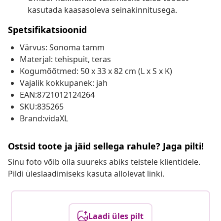
kasutada kaasasoleva seinakinnitusega.
Spetsifikatsioonid
Värvus: Sonoma tamm
Materjal: tehispuit, teras
Kogumõõtmed: 50 x 33 x 82 cm (L x S x K)
Vajalik kokkupanek: jah
EAN:8721012124264
SKU:835265
Brand:vidaXL
Ostsid toote ja jäid sellega rahule? Jaga pilti!
Sinu foto võib olla suureks abiks teistele klientidele.
Pildi üleslaadimiseks kasuta allolevat linki.
Laadi üles pilt