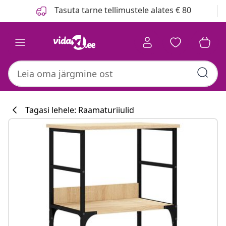
Eelmine
Järgmine
Tasuta tarne tellimustele alates € 80
Tagasi lehele: Raamaturiiulid
Köögikollektsi
#sharemevidaxl