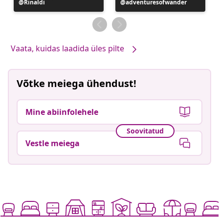
Postitus
Rinaldi
Postitus
adventuresofwander
avaldatud
avaldatud
Vaata, kuidas laadida üles pilte
Võtke meiega ühendust!
Mine abiinfolehele
Soovitatud
Vestle meiega