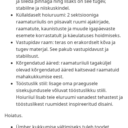
ja sileda pinnaga ning lisaks on see tugev,
stabiilne ja niiskuskindel.
Küllaldaselt hoiuruumi: 2 sektsiooniga
raamaturiiulis on piisavalt ruumi ajakirjade,
raamatute, kaunistuste ja muude igapäevaste
esemete korrastatult ja käeulatuses hoidmiseks.
Vastupidav raam: teras on erakordselt kõva ja
tugev materjal. See pakub vastupidavust ja
stabiilsust.
Kõrgendatud ääred: raamaturiiuli tagaküljel
olevad kõrgendatud ääred kaitsevad raamatuid
mahakukkumise eest.
Tööstuslik stiil: lisage oma praegusele
sisekujundusele võluvat tööstuslikku stiili.
Hoiuriiul lisab teie eluruumi vanadest tehastest ja
tööstuslikest ruumidest inspireeritud disaini.
Hoiatus.
Ümber kukkumise vältimiseks tuleb toodet