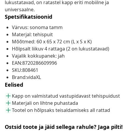
lukustatavad, on ratastel kapp eriti mobiilne ja
universaalne.
Spetsifikatsioonid
Värvus: sonoma tamm
Materjal: tehispuit
Mõõtmed: 60 x 65 x 72 cm (L x S x K)
Hõlpsalt liikuv 4 rattaga (2 on lukustatavad)
Vajalik kokkupanek: jah
EAN:8720286609996
SKU:808461
Brand:vidaXL
Eelised
Kapp on valmistatud vastupidavast tehispuidust
Materjali on lihtne puhastada
Tootel on hõlpsaks teisaldamiseks all rattad
Ostsid toote ja jäid sellega rahule? Jaga pilti!