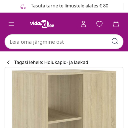
Eelmine
Järgmine
Tasuta tarne tellimustele alates € 80
Tagasi lehele: Hoiukapid- ja laekad
Köögikollektsi
#sharemevidaxl