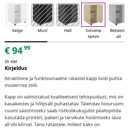
Valge
Must
Hall
Sonoma
Betoonih
tamm
all
99
€
94
Sh KM
Kirjeldus
Atraktiivne ja funktsionaalne ratastel kapp loob puhta
modernse stiili.
Kapp on valmistatud kvaliteetsest tehispuidust, mis on
kauakestev ja hõlpsalt puhastatav. Täiendav hoiuruum:
ruumi säästmiseks saab ristkülikukujulist pealispinda
kasutada printeri, paberi ja tarvikute hoidmiseks laua
all või kõrval. Tänu ratastele, millest kaks on