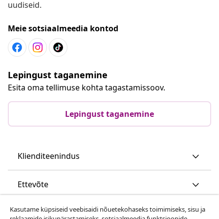
uudiseid.
Meie sotsiaalmeedia kontod
Lepingust taganemine
Esita oma tellimuse kohta tagastamissoov.
Lepingust taganemine
Klienditeenindus
Ettevõte
Kasutame küpsiseid veebisaidi nõuetekohaseks toimimiseks, sisu ja
vidaXL
reklaamide isikupärastamiseks, sotsiaalmeedia funktsioonide