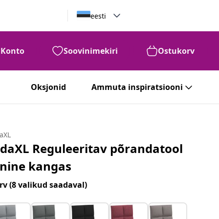
eesti
Konto
Soovinimekiri
Ostukorv
Oksjonid
Ammuta inspiratsiooni
daXL
idaXL Reguleeritav põrandatool
inine kangas
rv
(8 valikud saadaval)