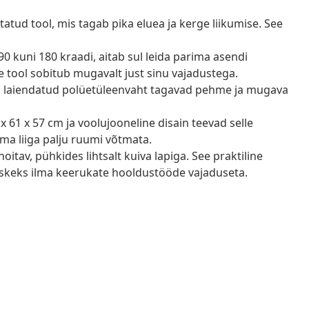
tatud tool, mis tagab pika eluea ja kerge liikumise. See
 90 kuni 180 kraadi, aitab sul leida parima asendi
 tool sobitub mugavalt just sinu vajadustega.
ng laiendatud polüetüleenvaht tagavad pehme ja mugava
x 61 x 57 cm ja voolujooneline disain teevad selle
ma liiga palju ruumi võtmata.
oitav, pühkides lihtsalt kuiva lapiga. See praktiline
rskeks ilma keerukate hooldustööde vajaduseta.