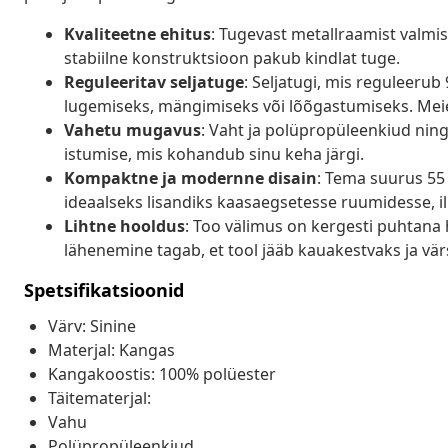
Kvaliteetne ehitus
: Tugevast metallraamist valmis
stabiilne konstruktsioon pakub kindlat tuge.
Reguleeritav seljatuge
: Seljatugi, mis reguleerub
lugemiseks, mängimiseks või lõõgastumiseks. Meie
Vahetu mugavus
: Vaht ja polüpropüleenkiud ni
istumise, mis kohandub sinu keha järgi.
Kompaktne ja modernne disain
: Tema suurus 55 
ideaalseks lisandiks kaasaegsetesse ruumidesse, il
Lihtne hooldus
: Too välimus on kergesti puhtana h
lähenemine tagab, et tool jääb kauakestvaks ja vä
Spetsifikatsioonid
Värv: Sinine
Materjal: Kangas
Kangakoostis: 100% polüester
Täitematerjal:
Vahu
Polüpropüleenkiud