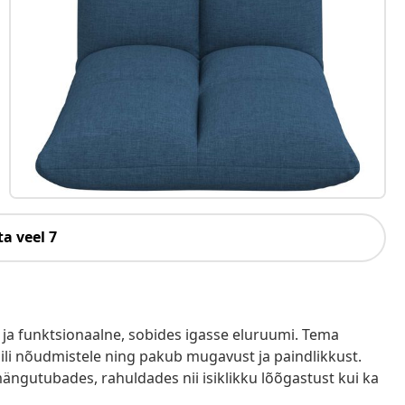
a veel 7
ja funktsionaalne, sobides igasse eluruumi. Tema
iili nõudmistele ning pakub mugavust ja paindlikkust.
ngutubades, rahuldades nii isiklikku lõõgastust kui ka