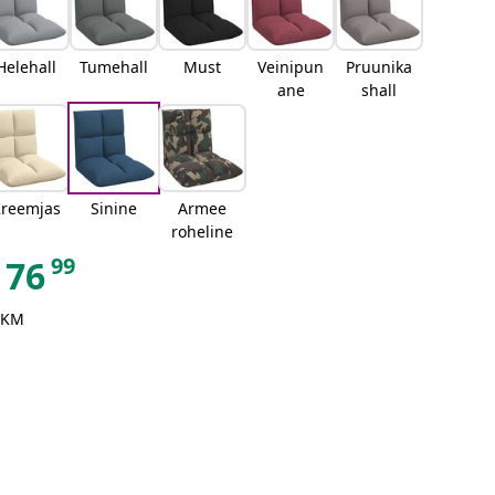
Helehall
Tumehall
Must
Veinipun
Pruunika
ane
shall
reemjas
Sinine
Armee
roheline
99
76
 KM