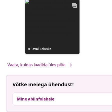
Postitus
Pavol Belusko
avaldatud
Vaata, kuidas laadida üles pilte
Võtke meiega ühendust!
Mine abiinfolehele