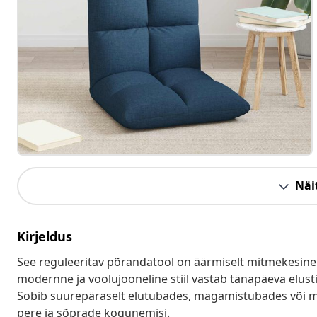
Näit
Kirjeldus
See reguleeritav põrandatool on äärmiselt mitmekesine 
modernne ja voolujooneline stiil vastab tänapäeva elust
Sobib suurepäraselt elutubades, magamistubades või mä
pere ja sõprade kogunemisi.