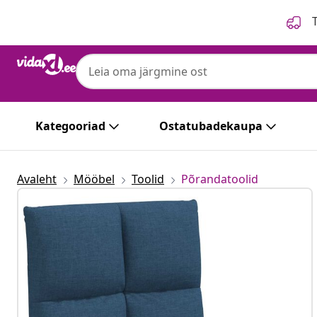
Eelmine
Järgmine
T
Kategooriad
Ostatubadekaupa
Avaleht
Mööbel
Toolid
Põrandatoolid