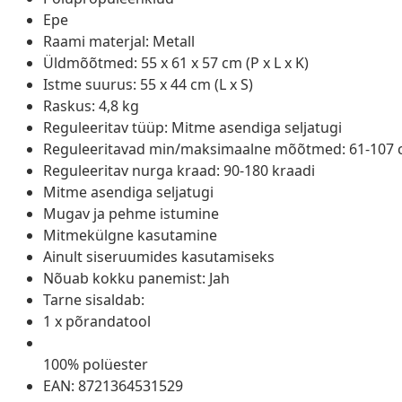
Epe
Raami materjal: Metall
Üldmõõtmed: 55 x 61 x 57 cm (P x L x K)
Istme suurus: 55 x 44 cm (L x S)
Raskus: 4,8 kg
Reguleeritav tüüp: Mitme asendiga seljatugi
Reguleeritavad min/maksimaalne mõõtmed: 61-107
Reguleeritav nurga kraad: 90-180 kraadi
Mitme asendiga seljatugi
Mugav ja pehme istumine
Mitmekülgne kasutamine
Ainult siseruumides kasutamiseks
Nõuab kokku panemist: Jah
Tarne sisaldab:
1 x põrandatool
100% polüester
EAN: 8721364531529