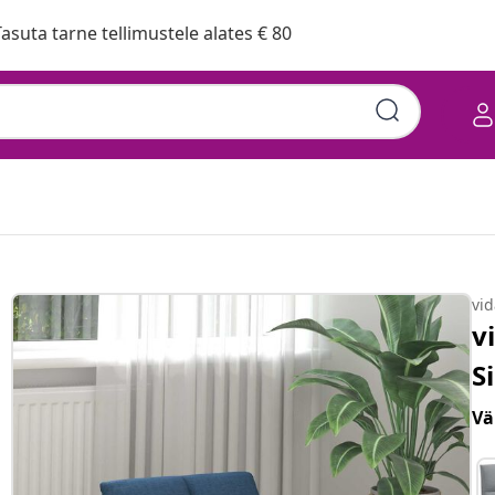
asuta tarne tellimustele alates € 80
vi
v
S
Vä