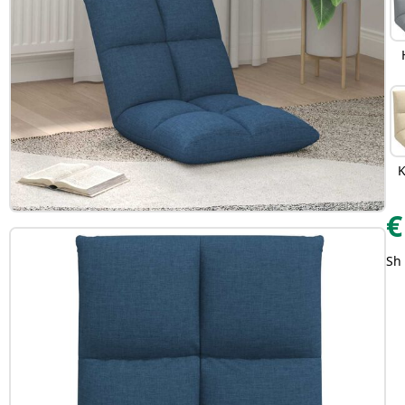
K
€
Sh