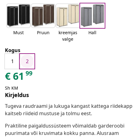
Must
Pruun
kreemjas
Hall
valge
Kogus
1
2
99
€
61
Sh KM
Kirjeldus
Tugeva raudraami ja lukuga kangast kattega riidekapp
kaitseb riideid mustuse ja tolmu eest.
Praktiline paigaldussüsteem võimaldab garderoobi
puurimata või kruvimata kokku panna. Alusraam