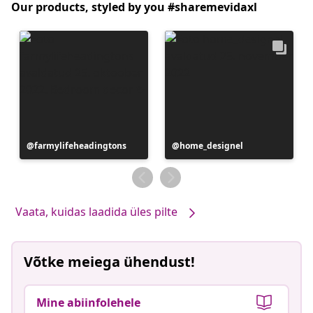
Our products, styled by you #sharemevidaxl
Postitus
farmylifeheadingtons
Postitus
home_designel
avaldatud
avaldatud
Vaata, kuidas laadida üles pilte
Võtke meiega ühendust!
Mine abiinfolehele