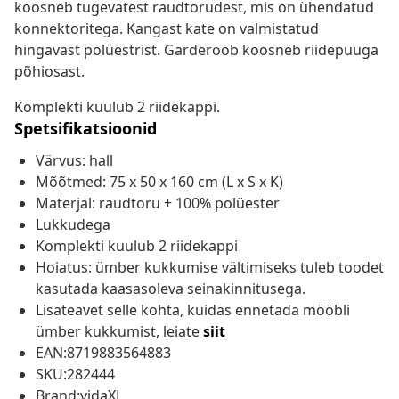
koosneb tugevatest raudtorudest, mis on ühendatud
konnektoritega. Kangast kate on valmistatud
hingavast polüestrist. Garderoob koosneb riidepuuga
põhiosast.
Komplekti kuulub 2 riidekappi.
Spetsifikatsioonid
Värvus: hall
Mõõtmed: 75 x 50 x 160 cm (L x S x K)
Materjal: raudtoru + 100% polüester
Lukkudega
Komplekti kuulub 2 riidekappi
Hoiatus: ümber kukkumise vältimiseks tuleb toodet
kasutada kaasasoleva seinakinnitusega.
Lisateavet selle kohta, kuidas ennetada mööbli
ümber kukkumist, leiate
siit
EAN:8719883564883
SKU:282444
Brand:vidaXL