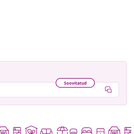
urself
ud
Soovitatud