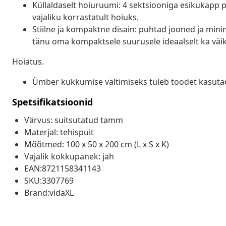
Küllaldaselt hoiuruumi: 4 sektsiooniga esikukapp p
vajaliku korrastatult hoiuks.
Stiilne ja kompaktne disain: puhtad jooned ja minim
tänu oma kompaktsele suurusele ideaalselt ka väi
Hoiatus.
Ümber kukkumise vältimiseks tuleb toodet kasuta
Spetsifikatsioonid
Värvus: suitsutatud tamm
Materjal: tehispuit
Mõõtmed: 100 x 50 x 200 cm (L x S x K)
Vajalik kokkupanek: jah
EAN:8721158341143
SKU:3307769
Brand:vidaXL