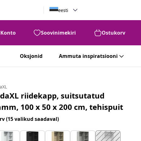
eesti
Konto
Soovinimekiri
Ostukorv
Oksjonid
Ammuta inspiratsiooni
daXL
idaXL riidekapp, suitsutatud
amm, 100 x 50 x 200 cm, tehispuit
rv
(15 valikud saadaval)