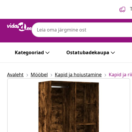
Eelmine
Järgmine
T
Kategooriad
Ostatubadekaupa
Avaleht
Mööbel
Kapid ja hoiustamine
Kapid ja r