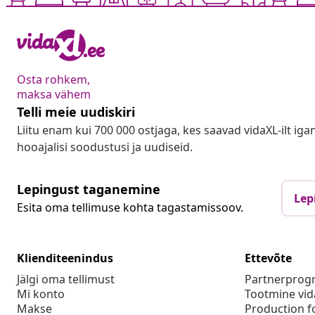
Osta rohkem,
maksa vähem
Telli meie uudiskiri
Liitu enam kui 700 000 ostjaga, kes saavad vidaXL-ilt ig
hooajalisi soodustusi ja uudiseid.
Lepingust taganemine
Lep
Esita oma tellimuse kohta tagastamissoov.
Klienditeenindus
Ettevõte
Jälgi oma tellimust
Partnerpro
Mi konto
Tootmine vid
Makse
Production f