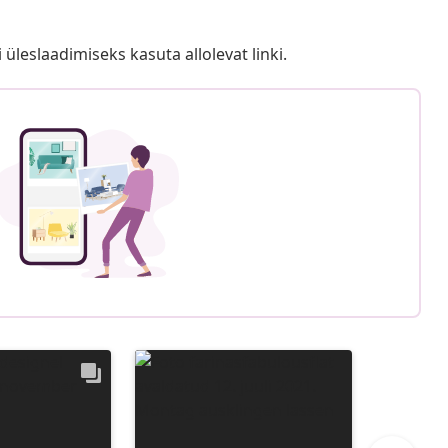
i üleslaadimiseks kasuta allolevat linki.