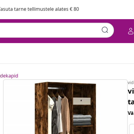
asuta tarne tellimustele alates € 80
iidekapid
vi
v
t
Vä