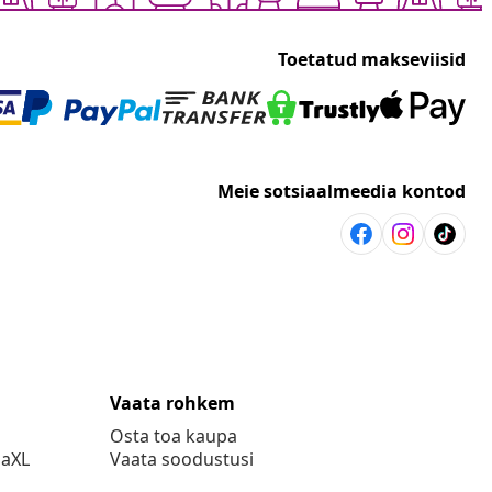
Toetatud makseviisid
Meie sotsiaalmeedia kontod
Vaata rohkem
Osta toa kaupa
daXL
Vaata soodustusi