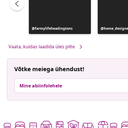
Postitus
farmylifeheadingtons
Postitus
home_designe
avaldatud
avaldatud
Vaata, kuidas laadida üles pilte
Võtke meiega ühendust!
Mine abiinfolehele