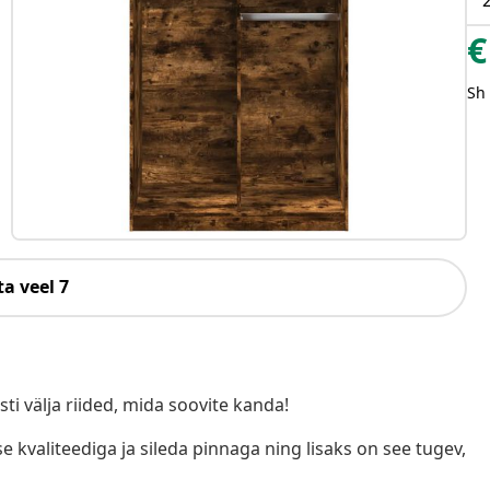
2
€
Sh
a veel 7
sti välja riided, mida soovite kanda!
e kvaliteediga ja sileda pinnaga ning lisaks on see tugev,