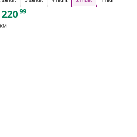
 sahtlit
3 sahtlit
4 riiulit
2 riiulit
1 riiul
99
220
 KM