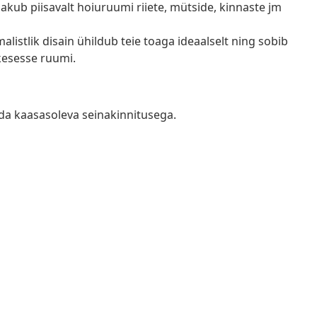
akub piisavalt hoiuruumi riiete, mütside, kinnaste jm
alistlik disain ühildub teie toaga ideaalselt ning sobib
kesesse ruumi.
da kaasasoleva seinakinnitusega.