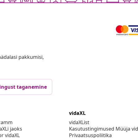
anädalasi pakkumisi,
ingust taganemine
vidaXL
gramm
vidaXList
aXLi jaoks
Kasutustingimused Müüja vi
or vidaXL
Privaatsuspoliitika