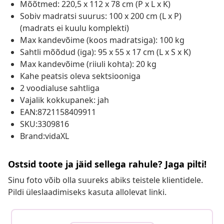
Mõõtmed: 220,5 x 112 x 78 cm (P x L x K)
Sobiv madratsi suurus: 100 x 200 cm (L x P)
(madrats ei kuulu komplekti)
Max kandevõime (koos madratsiga): 100 kg
Sahtli mõõdud (iga): 95 x 55 x 17 cm (L x S x K)
Max kandevõime (riiuli kohta): 20 kg
Kahe peatsis oleva sektsiooniga
2 voodialuse sahtliga
Vajalik kokkupanek: jah
EAN:8721158409911
SKU:3309816
Brand:vidaXL
Ostsid toote ja jäid sellega rahule? Jaga pilti!
Sinu foto võib olla suureks abiks teistele klientidele.
Pildi üleslaadimiseks kasuta allolevat linki.