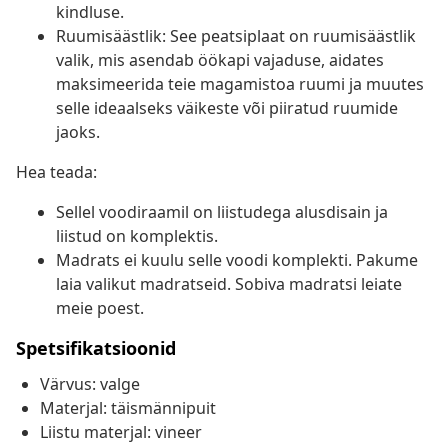
kindluse.
Ruumisäästlik: See peatsiplaat on ruumisäästlik
valik, mis asendab öökapi vajaduse, aidates
maksimeerida teie magamistoa ruumi ja muutes
selle ideaalseks väikeste või piiratud ruumide
jaoks.
Hea teada:
Sellel voodiraamil on liistudega alusdisain ja
liistud on komplektis.
Madrats ei kuulu selle voodi komplekti. Pakume
laia valikut madratseid. Sobiva madratsi leiate
meie poest.
Spetsifikatsioonid
Värvus: valge
Materjal: täismännipuit
Liistu materjal: vineer