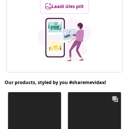
Laadi üles pilt
Our products, styled by you #sharemevidaxl