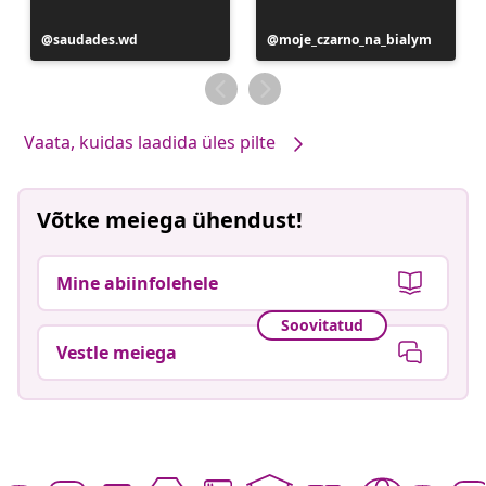
Postitus
saudades.wd
Postitus
moje_czarno_na_bialym
avaldatud
avaldatud
Vaata, kuidas laadida üles pilte
Võtke meiega ühendust!
Mine abiinfolehele
Soovitatud
Vestle meiega