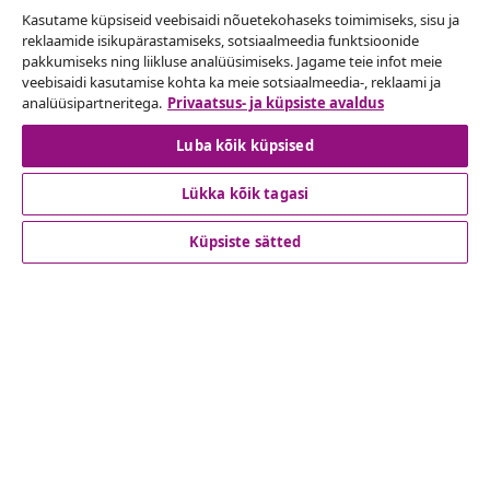
Kasutame küpsiseid veebisaidi nõuetekohaseks toimimiseks, sisu ja
reklaamide isikupärastamiseks, sotsiaalmeedia funktsioonide
Lepingust taganemine
pakkumiseks ning liikluse analüüsimiseks. Jagame teie infot meie
veebisaidi kasutamise kohta ka meie sotsiaalmeedia-, reklaami ja
Esita oma tellimuse kohta tagastamissoov.
analüüsipartneritega.
Privaatsus- ja küpsiste avaldus
Lepingust taganemine
Luba kõik küpsised
Lükka kõik tagasi
Klienditeenindus
Küpsiste sätted
Ettevõte
vidaXL
Vaata rohkem