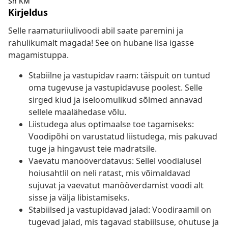
Sh KM
Kirjeldus
Selle raamaturiiulivoodi abil saate paremini ja
rahulikumalt magada! See on hubane lisa igasse
magamistuppa.
Stabiilne ja vastupidav raam: täispuit on tuntud
oma tugevuse ja vastupidavuse poolest. Selle
sirged kiud ja iseloomulikud sõlmed annavad
sellele maalähedase võlu.
Liistudega alus optimaalse toe tagamiseks:
Voodipõhi on varustatud liistudega, mis pakuvad
tuge ja hingavust teie madratsile.
Vaevatu manööverdatavus: Sellel voodialusel
hoiusahtlil on neli ratast, mis võimaldavad
sujuvat ja vaevatut manööverdamist voodi alt
sisse ja välja libistamiseks.
Stabiilsed ja vastupidavad jalad: Voodiraamil on
tugevad jalad, mis tagavad stabiilsuse, ohutuse ja