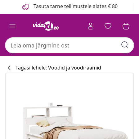
Eelmine
Järgmine
Tasuta tarne tellimustele alates € 80
Tagasi lehele: Voodid ja voodiraamid
Köögikollektsi
#sharemevidaxl