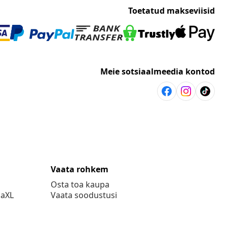
Toetatud makseviisid
Meie sotsiaalmeedia kontod
Vaata rohkem
Osta toa kaupa
daXL
Vaata soodustusi