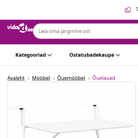
Eelmine
Järgmine
T
vidaXL
vidaXL Rippuv rõdulau Valge 60 x 39 x 65 
Kategooriad
Ostatubadekaupa
Avaleht
Mööbel
Õuemööbel
Õuelauad