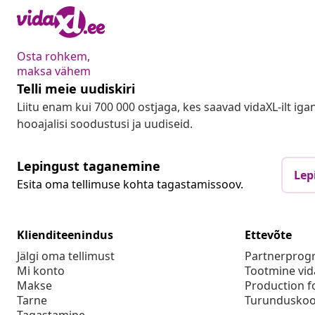
Osta rohkem,
maksa vähem
Telli meie uudiskiri
Liitu enam kui 700 000 ostjaga, kes saavad vidaXL-ilt ig
hooajalisi soodustusi ja uudiseid.
Lepingust taganemine
Lep
Esita oma tellimuse kohta tagastamissoov.
Klienditeenindus
Ettevõte
Jälgi oma tellimust
Partnerpro
Mi konto
Tootmine vid
Makse
Production f
Tarne
Turunduskoo