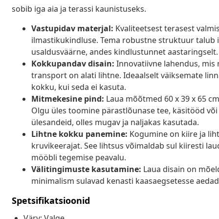
sobib iga aia ja terassi kaunistuseks.
Vastupidav materjal:
Kvaliteetsest terasest valm
ilmastikukindluse. Tema robustne struktuur talub ig
usaldusväärne, andes kindlustunnet aastaringselt.
Kokkupandav disain:
Innovatiivne lahendus, mis 
transport on alati lihtne. Ideaalselt väiksemate li
kokku, kui seda ei kasuta.
Mitmekesine pind:
Laua mõõtmed 60 x 39 x 65 cm 
Olgu üles toomine pärastlõunase tee, käsitööd või 
ülesandeid, olles mugav ja naljakas kasutada.
Lihtne kokku panemine:
Kogumine on kiire ja li
kruvikeerajat. See lihtsus võimaldab sul kiiresti la
mööbli tegemise peavalu.
Välitingimuste kasutamine:
Laua disain on mõel
minimalism sulavad kenasti kaasaegsetesse aedades
Spetsifikatsioonid
Värv: Valge