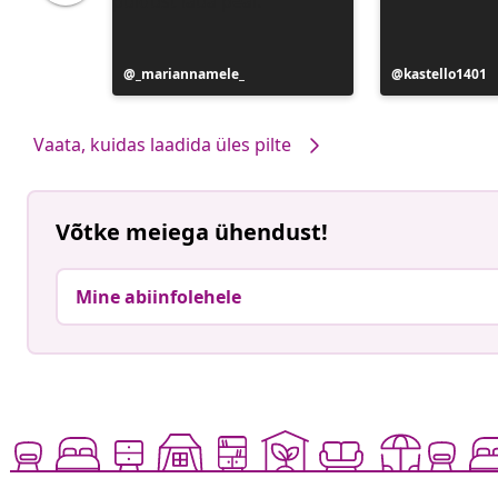
Postitus
_mariannamele_
Postitus
kastello1401
avaldatud
avaldatud
Vaata, kuidas laadida üles pilte
Võtke meiega ühendust!
Mine abiinfolehele