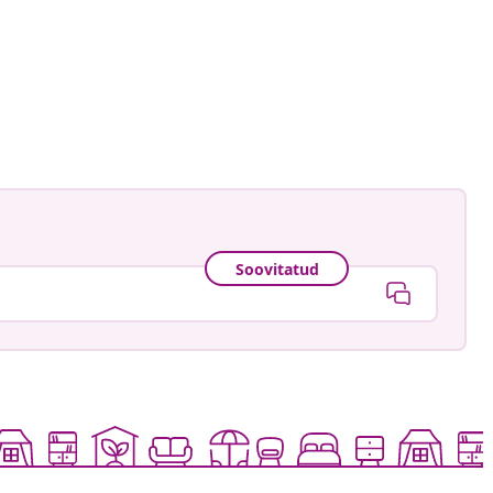
aensebluemchen_
ud
Soovitatud