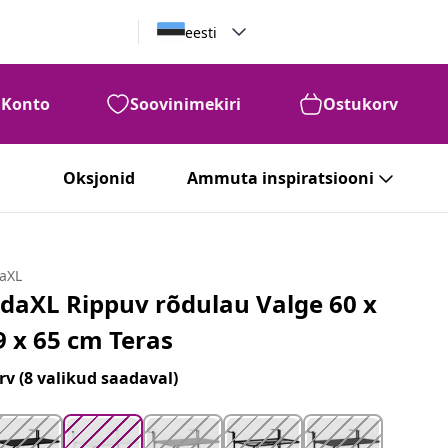
eesti
Konto
Soovinimekiri
Ostukorv
99
€
66
Oksjonid
Ammuta inspiratsiooni
daXL
idaXL Rippuv rõdulau Valge 60 x
9 x 65 cm Teras
rv
(8 valikud saadaval)