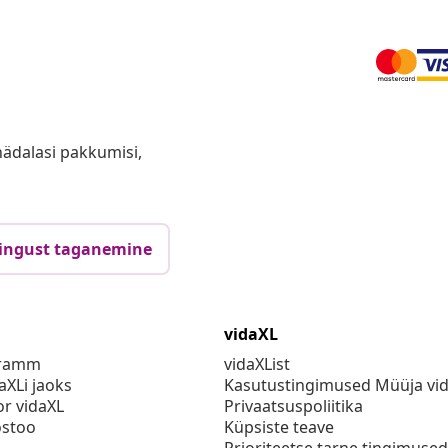
anädalasi pakkumisi,
ingust taganemine
vidaXL
gramm
vidaXList
aXLi jaoks
Kasutustingimused Müüja vi
or vidaXL
Privaatsuspoliitika
stoo
Küpsiste teave