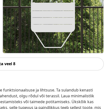
a veel 8
e funktsionaalsuse ja lihtsuse. Ta sulandub kenasti
lahendust, olgu rõdul või terassil. Laua minimalistlik
einestamisteks või taimede potitamiseks. Ükskõik kas
s, selle tugevus ja paindlikkus teeb sellest toote, mis