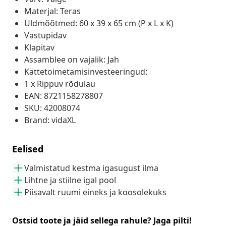
Materjal: Teras
Üldmõõtmed: 60 x 39 x 65 cm (P x L x K)
Vastupidav
Klapitav
Assamblee on vajalik: Jah
Kättetoimetamisinvesteeringud:
1 x Rippuv rõdulau
EAN: 8721158278807
SKU: 42008074
Brand: vidaXL
Eelised
Valmistatud kestma igasugust ilma
Lihtne ja stiilne igal pool
Piisavalt ruumi eineks ja koosolekuks
Ostsid toote ja jäid sellega rahule? Jaga pilti!