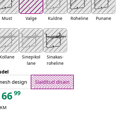
Must
Valge
Kuldne
Roheline
Punane
Kollane
Sinepikol
Sinakas-
lane
roheline
del
mesh design
Slaiditud disain
99
66
 KM