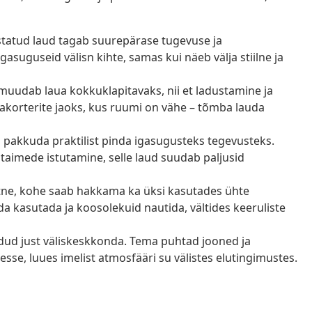
istatud laud tagab suurepärase tugevuse ja
asuguseid välisn kihte, samas kui näeb välja stiilne ja
muudab laua kokkuklapitavaks, nii et ladustamine ja
nnakorterite jaoks, kus ruumi on vähe – tõmba lauda
pakkuda praktilist pinda igasugusteks tegevusteks.
taimede istutamine, selle laud suudab paljusid
htne, kohe saab hakkama ka üksi kasutades ühte
uda kasutada ja koosolekuid nautida, vältides keeruliste
dud just väliskeskkonda. Tema puhtad jooned ja
se, luues imelist atmosfääri su välistes elutingimustes.