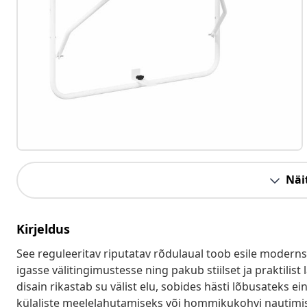
Näit
Kirjeldus
See reguleeritav riputatav rõdulaual toob esile moderns
igasse välitingimustesse ning pakub stiilset ja praktilist 
disain rikastab su välist elu, sobides hästi lõbusateks 
külaliste meelelahutamiseks või hommikukohvi nautimisek