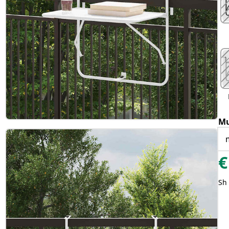
Mu
€
Sh