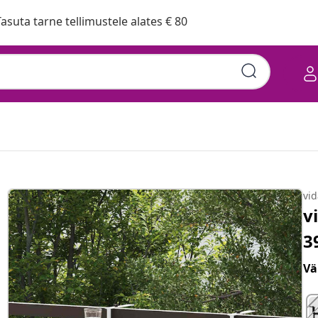
asuta tarne tellimustele alates € 80
cm Teras
vi
v
3
Vä