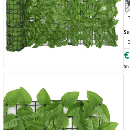
Su
€
Sh