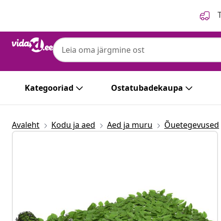
Eelmine
Järgmine
T
Kategooriad
Ostatubadekaupa
Avaleht
Kodu ja aed
Aed ja muru
Õuetegevused