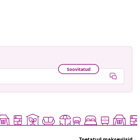
ankay
ud
Soovitatud
Toetatud makseviisid