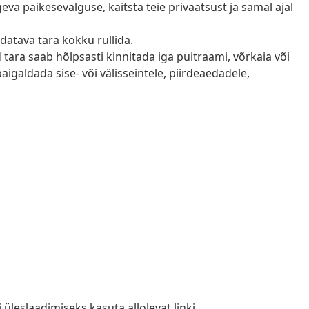
geva päikesevalguse, kaitsta teie privaatsust ja samal ajal
datava tara kokku rullida.
ara saab hõlpsasti kinnitada iga puitraami, võrkaia või
aigaldada sise- või välisseintele, piirdeaedadele,
i üleslaadimiseks kasuta allolevat linki.