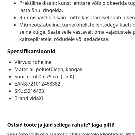
Praktiline disain: kunst lehttara võib blokeerida tu
lasta õhul ringelda.
Ruumisäästlik disain: mitte kasutamisel saab piken
Mitmeotstabeline: tumeroheliste lehtedega kaetud t
seina külge. Saate selle vastavalt oma vajadustele p
kaitsepiiretele, rõdudele või aedadesse.
Spetsifikatsioonid
Värvus: roheline
Materjal: polüetüleen, kangas
Suurus: 600 x 75 cm (L x K)
EAN:8721012468382
SKU:3216423
Brand:vidaXL
Ostsid toote ja jäid sellega rahule? Jaga pilti!
Sinu foto võib olla suureks abiks teistele klientidele. Pild