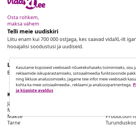
Osta rohkem,
maksa vähem
Telli meie uudiskiri
Liitu enam kui 700 000 ostjaga, kes saavad vidaXL-ilt ig
hooajalisi soodustusi ja uudiseid.
Lepingust taganemine
Kasutame küpsiseid veebisaidi nõuetekohaseks toimimiseks, sisu j
Lep
Esita oma tellimuse kohta tagastamissoov.
reklaamide isikupärastamiseks, sotsiaalmeedia funktsioonide pak
ning liikluse analüüsimiseks. Jagame teie infot meie veebisaidi kas
kohta ka meie sotsiaalmeedia-, reklaami ja analüüsipartneritega.
P
ja küpsiste avaldus
Klienditeenindus
Ettevõte
Jälgi oma tellimust
Partnerpro
Mi konto
Tootmine vid
Makse
Production f
Tarne
Turunduskoo
Tagastamine
Tooteteave