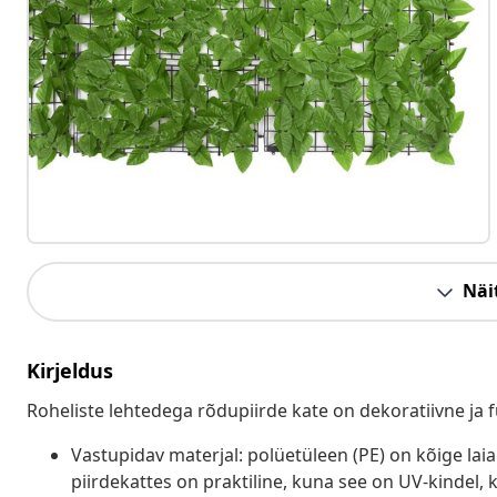
Näit
Kirjeldus
Roheliste lehtedega rõdupiirde kate on dekoratiivne ja fu
Vastupidav materjal: polüetüleen (PE) on kõige lai
piirdekattes on praktiline, kuna see on UV-kindel, k