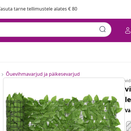
asuta tarne tellimustele alates € 80
Õuevihmavarjud ja päikesevarjud
vi
v
l
Vä