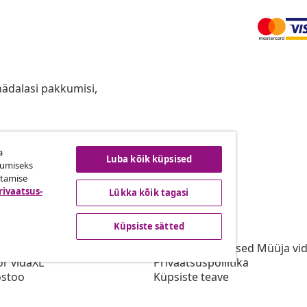
anädalasi pakkumisi,
a
ingust taganemine
Luba kõik küpsised
kumiseks
utamise
rivaatsus-
Lükka kõik tagasi
vidaXL
Küpsiste sätted
gramm
vidaXList
aXLi jaoks
Kasutustingimused Müüja vi
or vidaXL
Privaatsuspoliitika
stoo
Küpsiste teave
Prioriteetse tarne tingimused
Küpsiste sätted