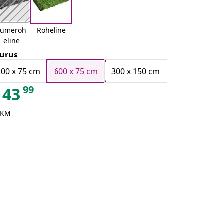
Tumeroh
Roheline
eline
urus
200 x 75 cm
600 x 75 cm
300 x 150 cm
99
43
 KM