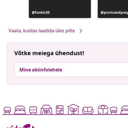
Postitus
funkis30
Postitus
picnicandpos
avaldatud
avaldatud
Vaata, kuidas laadida üles pilte
Võtke meiega ühendust!
Mine abiinfolehele