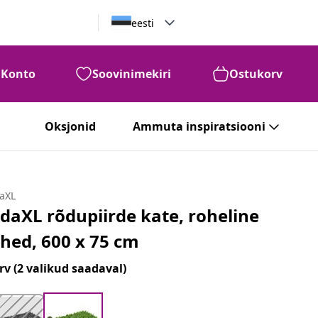
eesti
Konto
Soovinimekiri
Ostukorv
Oksjonid
Ammuta inspiratsiooni
daXL
idaXL rõdupiirde kate, roheline
ehed, 600 x 75 cm
rv
(2 valikud saadaval)