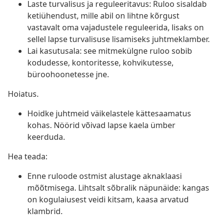
Laste turvalisus ja reguleeritavus: Ruloo sisaldab
ketiühendust, mille abil on lihtne kõrgust
vastavalt oma vajadustele reguleerida, lisaks on
sellel lapse turvalisuse lisamiseks juhtmeklamber.
Lai kasutusala: see mitmekülgne ruloo sobib
kodudesse, kontoritesse, kohvikutesse,
büroohoonetesse jne.
Hoiatus.
Hoidke juhtmeid väikelastele kättesaamatus
kohas. Nöörid võivad lapse kaela ümber
keerduda.
Hea teada:
Enne ruloode ostmist alustage aknaklaasi
mõõtmisega. Lihtsalt sõbralik näpunäide: kangas
on kogulaiusest veidi kitsam, kaasa arvatud
klambrid.