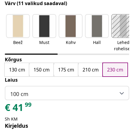
Värv
(11 valikud saadaval)
Beež
Must
Kohv
Hall
Lehed
rohelised
Kõrgus
130 cm
150 cm
175 cm
210 cm
230 cm
Laius
100 cm
99
€
41
Sh KM
Kirjeldus