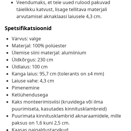
Veendumaks, et teie uued rulood pakuvad
täielikku katvust, lisage tellitava materjali
arvutamisel aknaklaasi laiusele 4,3 cm.
Spetsifikatsioonid
Värvus: valge
Materjal: 100% polüester
Ülemise siini materjal: alumiinium
Üldkõrgus: 230 cm
Üldlaius: 100 cm
Kanga laius: 95,7 cm (tolerants on ±4 mm)
Laiuse vahe: 4,3 cm
Pimenemine
Ketiühendusega
Kaks monteerimisviisi (kruvidega või ilma
puurimiseta, kasutades kinnitusklambreid)
Puurimata kinnitusklambrid aknaraamidele, mille
paksus on 1,6 kuni 2,5 cm.
Kaasas paigaldustarvikud