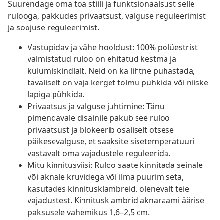
Suurendage oma toa stiili ja funktsionaalsust selle
rulooga, pakkudes privaatsust, valguse reguleerimist
ja soojuse reguleerimist.
Vastupidav ja vähe hooldust: 100% polüestrist
valmistatud ruloo on ehitatud kestma ja
kulumiskindlalt. Neid on ka lihtne puhastada,
tavaliselt on vaja kerget tolmu pühkida või niiske
lapiga pühkida.
Privaatsus ja valguse juhtimine: Tänu
pimendavale disainile pakub see ruloo
privaatsust ja blokeerib osaliselt otsese
päikesevalguse, et saaksite sisetemperatuuri
vastavalt oma vajadustele reguleerida.
Mitu kinnitusviisi: Ruloo saate kinnitada seinale
või aknale kruvidega või ilma puurimiseta,
kasutades kinnitusklambreid, olenevalt teie
vajadustest. Kinnitusklambrid aknaraami äärise
paksusele vahemikus 1,6–2,5 cm.