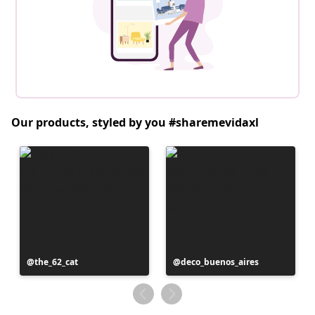
Our products, styled by you #sharemevidaxl
Postitus
the_62_cat
Postitus
deco_buenos_aires
avaldatud
avaldatud