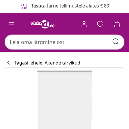
Eelmine
Järgmine
Tasuta tarne tellimustele alates € 80
Tagasi lehele: Akende tarvikud
Köögikollektsi
#sharemevidaxl