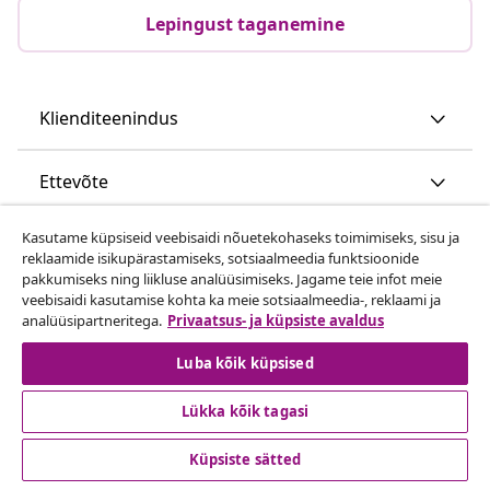
Lepingust taganemine
Klienditeenindus
Ettevõte
Kasutame küpsiseid veebisaidi nõuetekohaseks toimimiseks, sisu ja
vidaXL
reklaamide isikupärastamiseks, sotsiaalmeedia funktsioonide
pakkumiseks ning liikluse analüüsimiseks. Jagame teie infot meie
veebisaidi kasutamise kohta ka meie sotsiaalmeedia-, reklaami ja
Vaata rohkem
analüüsipartneritega.
Privaatsus- ja küpsiste avaldus
Luba kõik küpsised
Lükka kõik tagasi
Küpsiste sätted
© 2008-2026 vidaXL www.vidaxl.ee on vidaXL Marketplace