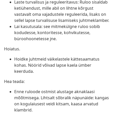
Laste turvalisus ja reguleeritavus: Ruloo sisaldab
ketiühendust, mille abil on lihtne kõrgust
vastavalt oma vajadustele reguleerida, lisaks on
sellel lapse turvalisuse lisamiseks juhtmeklamber.
Lai kasutusala: see mitmekülgne ruloo sobib
kodudesse, kontoritesse, kohvikutesse,
büroohoonetesse jne.
Hoiatus.
Hoidke juhtmeid väikelastele kättesaamatus
kohas. Nöörid võivad lapse kaela ümber
keerduda.
Hea teada:
Enne ruloode ostmist alustage aknaklaasi
mõõtmisega. Lihtsalt sõbralik näpunäide: kangas
on kogulaiusest veidi kitsam, kaasa arvatud
klambrid.