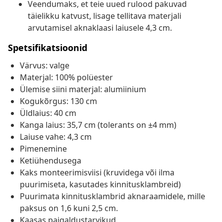
Veendumaks, et teie uued rulood pakuvad
täielikku katvust, lisage tellitava materjali
arvutamisel aknaklaasi laiusele 4,3 cm.
Spetsifikatsioonid
Värvus: valge
Materjal: 100% polüester
Ülemise siini materjal: alumiinium
Kogukõrgus: 130 cm
Üldlaius: 40 cm
Kanga laius: 35,7 cm (tolerants on ±4 mm)
Laiuse vahe: 4,3 cm
Pimenemine
Ketiühendusega
Kaks monteerimisviisi (kruvidega või ilma
puurimiseta, kasutades kinnitusklambreid)
Puurimata kinnitusklambrid aknaraamidele, mille
paksus on 1,6 kuni 2,5 cm.
Kaasas paigaldustarvikud