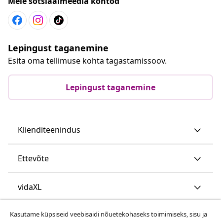
Meie sotsiaalmeedia kontod
Lepingust taganemine
Esita oma tellimuse kohta tagastamissoov.
Lepingust taganemine
Klienditeenindus
Ettevõte
vidaXL
Kasutame küpsiseid veebisaidi nõuetekohaseks toimimiseks, sisu ja
Vaata rohkem