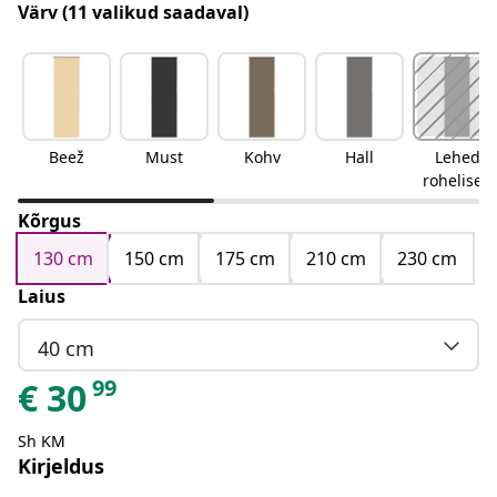
Värv
(11 valikud saadaval)
Beež
Must
Kohv
Hall
Lehed
rohelised
Kõrgus
130 cm
150 cm
175 cm
210 cm
230 cm
Laius
40 cm
99
€
30
Sh KM
Kirjeldus