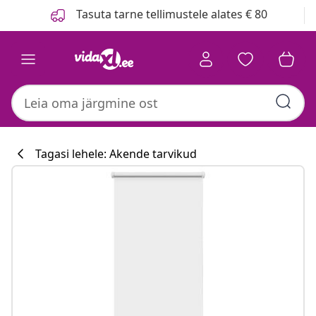
Eelmine
Järgmine
Tasuta tarne tellimustele alates € 80
Tagasi lehele: Akende tarvikud
Köögikollektsi
#sharemevidaxl