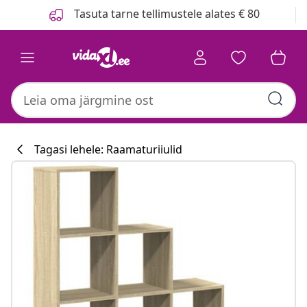
Eelmine
Järgmine
Tasuta tarne tellimustele alates € 80
Tagasi lehele: Raamaturiiulid
Köögikollektsi
#sharemevidaxl