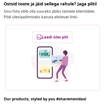
Ostsid toote ja jäid sellega rahule? Jaga pilti!
Sinu foto võib olla suureks abiks teistele klientidele.
Pildi üleslaadimiseks kasuta allolevat linki.
Laadi üles pilt
Our products, styled by you #sharemevidaxl