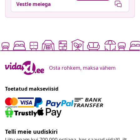
Vestle meiega
Osta rohkem, maksa vähem
Toetatud makseviisid
Telli meie uudiskiri
Liitu enam kui 700 000 ostjaga, kes saavad vidaXL-ilt