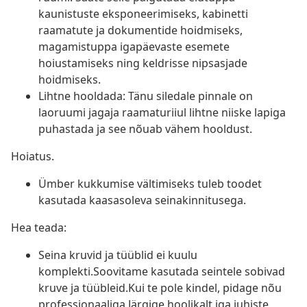
kaunistuste eksponeerimiseks, kabinetti
raamatute ja dokumentide hoidmiseks,
magamistuppa igapäevaste esemete
hoiustamiseks ning keldrisse nipsasjade
hoidmiseks.
Lihtne hooldada: Tänu siledale pinnale on
laoruumi jagaja raamaturiiul lihtne niiske lapiga
puhastada ja see nõuab vähem hooldust.
Hoiatus.
Ümber kukkumise vältimiseks tuleb toodet
kasutada kaasasoleva seinakinnitusega.
Hea teada:
Seina kruvid ja tüüblid ei kuulu
komplekti.Soovitame kasutada seintele sobivad
kruve ja tüübleid.Kui te pole kindel, pidage nõu
professionaaliga.Järgige hoolikalt iga juhiste