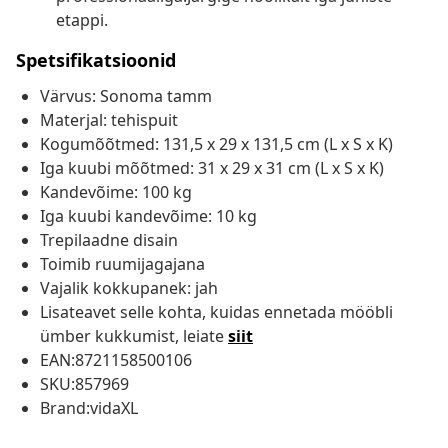
etappi.
Spetsifikatsioonid
Värvus: Sonoma tamm
Materjal: tehispuit
Kogumõõtmed: 131,5 x 29 x 131,5 cm (L x S x K)
Iga kuubi mõõtmed: 31 x 29 x 31 cm (L x S x K)
Kandevõime: 100 kg
Iga kuubi kandevõime: 10 kg
Trepilaadne disain
Toimib ruumijagajana
Vajalik kokkupanek: jah
Lisateavet selle kohta, kuidas ennetada mööbli
ümber kukkumist, leiate
siit
EAN:8721158500106
SKU:857969
Brand:vidaXL