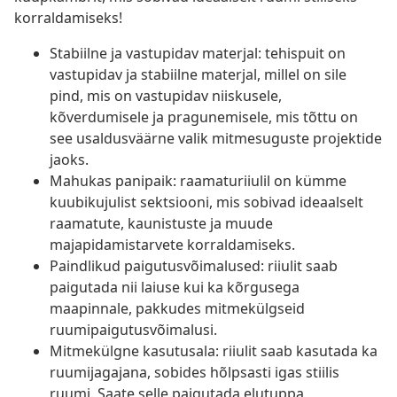
korraldamiseks!
Stabiilne ja vastupidav materjal: tehispuit on
vastupidav ja stabiilne materjal, millel on sile
pind, mis on vastupidav niiskusele,
kõverdumisele ja pragunemisele, mis tõttu on
see usaldusväärne valik mitmesuguste projektide
jaoks.
Mahukas panipaik: raamaturiiulil on kümme
kuubikujulist sektsiooni, mis sobivad ideaalselt
raamatute, kaunistuste ja muude
majapidamistarvete korraldamiseks.
Paindlikud paigutusvõimalused: riiulit saab
paigutada nii laiuse kui ka kõrgusega
maapinnale, pakkudes mitmekülgseid
ruumipaigutusvõimalusi.
Mitmekülgne kasutusala: riiulit saab kasutada ka
ruumijagajana, sobides hõlpsasti igas stiilis
ruumi. Saate selle paigutada elutuppa