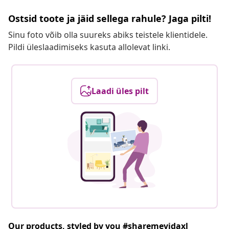
Ostsid toote ja jäid sellega rahule? Jaga pilti!
Sinu foto võib olla suureks abiks teistele klientidele.
Pildi üleslaadimiseks kasuta allolevat linki.
Laadi üles pilt
Our products, styled by you #sharemevidaxl