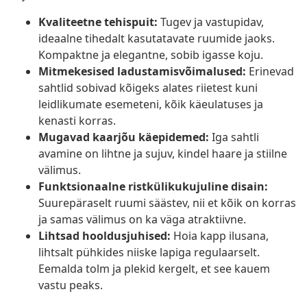
Kvaliteetne tehispuit:
Tugev ja vastupidav,
ideaalne tihedalt kasutatavate ruumide jaoks.
Kompaktne ja elegantne, sobib igasse koju.
Mitmekesised ladustamisvõimalused:
Erinevad
sahtlid sobivad kõigeks alates riietest kuni
leidlikumate esemeteni, kõik käeulatuses ja
kenasti korras.
Mugavad kaarjõu käepidemed:
Iga sahtli
avamine on lihtne ja sujuv, kindel haare ja stiilne
välimus.
Funktsionaalne ristkülikukujuline disain:
Suurepäraselt ruumi säästev, nii et kõik on korras
ja samas välimus on ka väga atraktiivne.
Lihtsad hooldusjuhised:
Hoia kapp ilusana,
lihtsalt pühkides niiske lapiga regulaarselt.
Eemalda tolm ja plekid kergelt, et see kauem
vastu peaks.