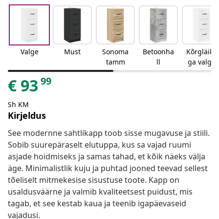
Valge
Must
Sonoma
Betoonha
Kõrgläike
tamm
ll
ga valge
99
€
93
Sh KM
Kirjeldus
See modernne sahtlikapp toob sisse mugavuse ja stiili.
Sobib suurepäraselt elutuppa, kus sa vajad ruumi
asjade hoidmiseks ja samas tahad, et kõik näeks välja
äge. Minimalistlik kuju ja puhtad jooned teevad sellest
tõeliselt mitmekesise sisustuse toote. Kapp on
usaldusväärne ja valmib kvaliteetsest puidust, mis
tagab, et see kestab kaua ja teenib igapäevaseid
vajadusi.