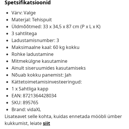
Spetsifikatsioonid
Värv: Valge
Materjal: Tehispuit
Üldmõõtmed: 33 x 34,5 x 87 cm (P x L x K)
3 sahtlitega
Ladustamisnumber: 3
Maksimaalne kaal: 60 kg kokku
Rohke ladustamine
Mitmekülgne kasutamine
Ainult siseruumides kasutamiseks
Nõuab kokku panemist: Jah
Kättetoimetamisinvesteeringud:
1 x Sahtliga kapp
EAN: 8721364428034
SKU: 895765
Brand: vidaXL
Lisateavet selle kohta, kuidas ennetada mööbli ümber
kukkumist, leiate
siit