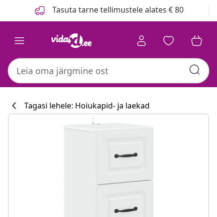
Eelmine
Järgmine
Tasuta tarne tellimustele alates € 80
Tagasi lehele: Hoiukapid- ja laekad
Köögikollektsi
#sharemevidaxl