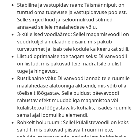
Stabiilne ja vastupidav raam: Täismännipuit on
tuntud oma tugevuse ja vastupidavuse poolest.
Selle sirged kiud ja iseloomulikud sõlmed
annavad sellele maalähedase võlu.
3-küljelised voodiääred: Sellel magamisvoodil on
voodi küljel ainulaadne disain, mis pakub
turvatunnet ja lisab teie kodule ka keerukat stiili.
Liistud optimaalse toe tagamiseks: Diivanvoodil
on liistud, mis pakuvad teie madratsile olulist
tuge ja hingavust.
Rustikaalne võlu: Diivanvoodi annab teie ruumile
maalähedase alatooniga aktsendi, mis võib olla
tõeliselt lõõgastav. Selle puidust päevavoodi
rahustav efekt muudab iga magamistoa või
külalistetoa lõõgastavaks kohaks, lisades ruumile
samal ajal loomuliku elemendi.
Rohkelt hoiuruumi: Sellel külalistevoodil on kaks
sahtlit, mis pakuvad piisavalt ruumi riiete,