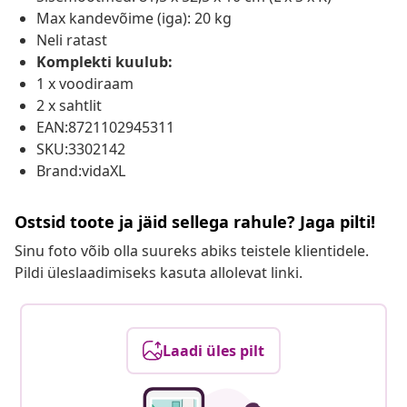
Max kandevõime (iga): 20 kg
Neli ratast
Komplekti kuulub:
1 x voodiraam
2 x sahtlit
EAN:8721102945311
SKU:3302142
Brand:vidaXL
Ostsid toote ja jäid sellega rahule? Jaga pilti!
Sinu foto võib olla suureks abiks teistele klientidele.
Pildi üleslaadimiseks kasuta allolevat linki.
Laadi üles pilt