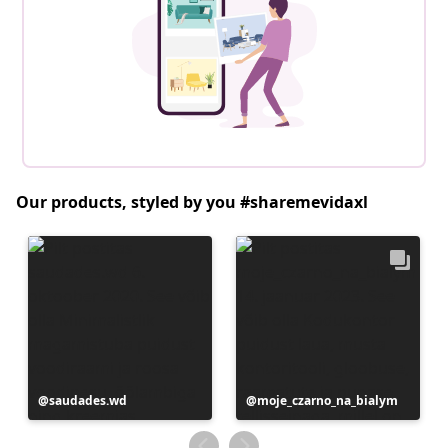
Our products, styled by you #sharemevidaxl
Postitus
saudades.wd
Postitus
moje_czarno_na_bialym
avaldatud
avaldatud