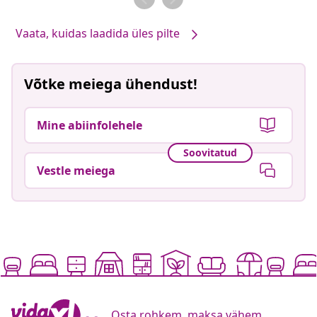
Vaata, kuidas laadida üles pilte
Võtke meiega ühendust!
Mine abiinfolehele
Soovitatud
Vestle meiega
Osta rohkem, maksa vähem