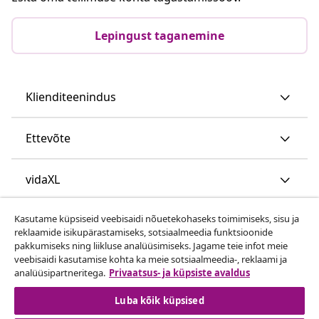
Lepingust taganemine
Klienditeenindus
Ettevõte
vidaXL
Kasutame küpsiseid veebisaidi nõuetekohaseks toimimiseks, sisu ja
Vaata rohkem
reklaamide isikupärastamiseks, sotsiaalmeedia funktsioonide
pakkumiseks ning liikluse analüüsimiseks. Jagame teie infot meie
veebisaidi kasutamise kohta ka meie sotsiaalmeedia-, reklaami ja
analüüsipartneritega.
Privaatsus- ja küpsiste avaldus
Luba kõik küpsised