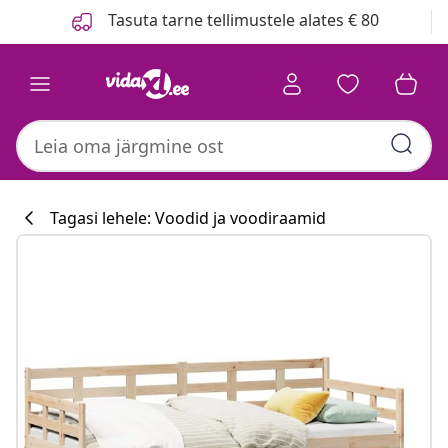
Eelmine
Järgmine
Tasuta tarne tellimustele alates € 80
Tagasi lehele: Voodid ja voodiraamid
Köögikollektsi
#sharemevidaxl