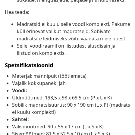
sokkide, mänguasjade, patjade jms hoidmiseks.
Hea teada:
Madratsid ei kuulu selle voodi komplekti. Pakume
küll erinevat valikut madratseid. Sobivate
madratsite leidmiseks võite vaadata meie poest.
Sellel voodiraamil on liistudest alusdisain ja
liistud on komplektis.
Spetsifikatsioonid
Materjal: männipuit (töötlemata)
Vajalik kokkupanek: jah
Voodi:
Üldmõõtmed: 193,5 x 98 x 69,5 cm (P x L x K)
Sobilik madratsisuurus: 90 x 190 cm (L x P) (madrats
ei kuulu komplekti)
Sahtel:
Välismõõtmed: 90 x 55 x 17 cm (L x S x K)
Sisemõõtmed: 81,5 x 52,5 x 10 cm (L x S x K)