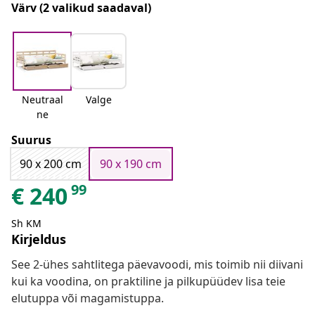
Värv
(2 valikud saadaval)
Neutraal
Valge
ne
Suurus
90 x 200 cm
90 x 190 cm
99
€
240
Sh KM
Kirjeldus
See 2-ühes sahtlitega päevavoodi, mis toimib nii diivani
kui ka voodina, on praktiline ja pilkupüüdev lisa teie
elutuppa või magamistuppa.