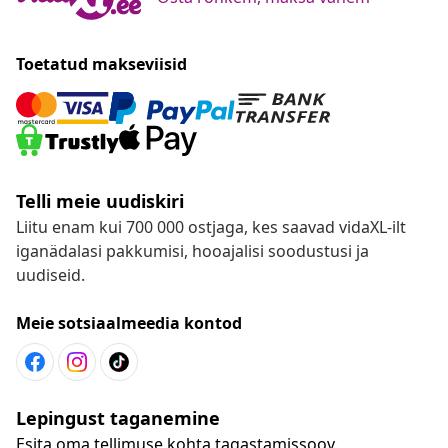
Toetatud makseviisid
Telli meie uudiskiri
Liitu enam kui 700 000 ostjaga, kes saavad vidaXL-ilt
iganädalasi pakkumisi, hooajalisi soodustusi ja
uudiseid.
Meie sotsiaalmeedia kontod
Lepingust taganemine
Esita oma tellimuse kohta tagastamissoov.