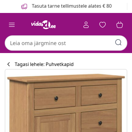
Eelmine
Järgmine
Tasuta tarne tellimustele alates € 80
Tagasi lehele: Puhvetkapid
Köögikollektsi
#sharemevidaxl