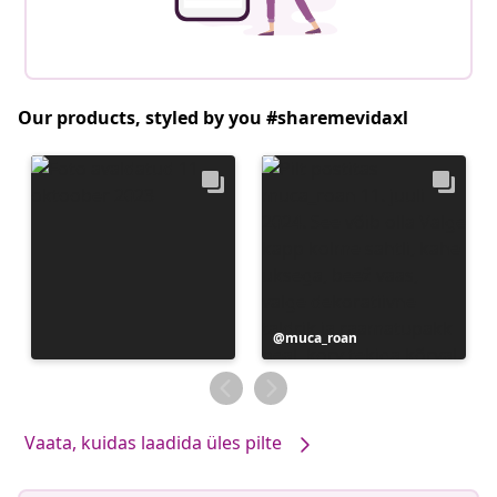
Our products, styled by you #sharemevidaxl
Postitus
muca_roan
avaldatud
Vaata, kuidas laadida üles pilte