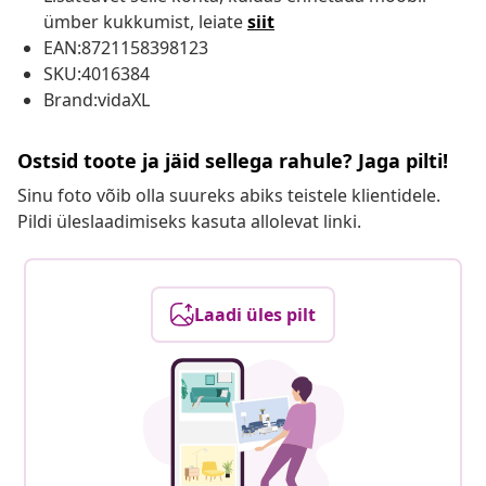
ümber kukkumist, leiate
siit
EAN:8721158398123
SKU:4016384
Brand:vidaXL
Ostsid toote ja jäid sellega rahule? Jaga pilti!
Sinu foto võib olla suureks abiks teistele klientidele.
Pildi üleslaadimiseks kasuta allolevat linki.
Laadi üles pilt