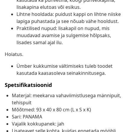
kasutada ka puhvetina, köögi puhvetkapina,
lisakapina elutoas või esikus.
Lihtne hooldada: puidust kappi on lihtne niiske
lapiga puhastada ja see nõuab vähe hooldust.
Praktilised nupud: lisakapil on nupud, mis
muudavad avamise ja sulgemise hõlpsaks,
lisades samal ajal ilu.
Hoiatus.
Ümber kukkumise vältimiseks tuleb toodet
kasutada kaasasoleva seinakinnitusega.
Spetsifikatsioonid
Materjal: meekarva vahaviimistlusega männipuit,
tehispuit
Mõõtmed: 93 x 40 x 80 cm (L x S x K)
Sari: PANAMA
Vajalik kokkupanek: jah
Lisateavet selle kohta, kuidas ennetada mööbli