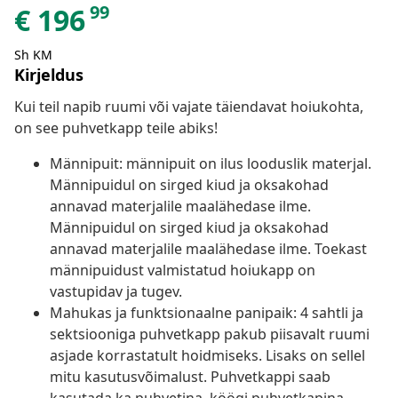
99
€
196
Sh KM
Kirjeldus
Kui teil napib ruumi või vajate täiendavat hoiukohta,
on see puhvetkapp teile abiks!
Männipuit: männipuit on ilus looduslik materjal.
Männipuidul on sirged kiud ja oksakohad
annavad materjalile maalähedase ilme.
Männipuidul on sirged kiud ja oksakohad
annavad materjalile maalähedase ilme. Toekast
männipuidust valmistatud hoiukapp on
vastupidav ja tugev.
Mahukas ja funktsionaalne panipaik: 4 sahtli ja
sektsiooniga puhvetkapp pakub piisavalt ruumi
asjade korrastatult hoidmiseks. Lisaks on sellel
mitu kasutusvõimalust. Puhvetkappi saab